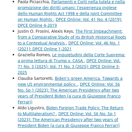
Paola Piciacchia,
Parlamenti e Corti nella tutela e nella
promozione dei diritti umani: l’esperienza inglese
dello Human Rights Act 1998 e della Joint Committee
on Human Rights
,
DPCE Online: Vol. 41 No. 4 (2019):
DPCE Online 4-2019
Justin O. Frosini, Alexis Keys,
The First Impeachment:
from a Comparative Study of its British Historical Roots
to a Contextual Analysis
,
DPCE Online: Vol. 46 No. 1
(2021): DPCE Online 1-2021
Graziella Romeo,
Le inquietudini della Corte Suprema:
a prima lettura di Trump v. CASA
,
DPCE Online: Vol.
71 No. 3 (2025): Vol. 71 No. 3 (2025): DPCE Online 3-
2025
Claudia Sartoretti,
Biden’s green America. Towards a
new US environmental policy.
,
DPCE Online: Vol. 56
No. Sp 1 (2023): The American Presidency after two
years of President Biden (a cura di Giuseppe Franco
Ferrari)
Aldo Ligustro,
Biden Foreign Trade Policy: The Return
to Multilateralism?
,
DPCE Online: Vol. 56 No. Sp 1
(2023): The American Presidency after two years of
President Biden (a cura di Giuseppe Franco Ferrari)