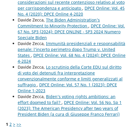
considerazioni sul recente contenzioso relativo al voto
per corrispondenza e anticipato
,
DPCE Online: Vol. 45
No. 4 (2020): DPCE Online 4-2020
Davide Zecca,
The Biden Administration’s
Commitment to Minority Protection
,
DPCE Online: Vol.
67 No. SP3 (2024): DPCE ONLINE - SP3 2024 Numero
Speciale Biden
Davide Zecca,
Immunità presidenziali e responsabilità
penale: l’incerto perimetro dopo Trump v. United
States
,
DPCE Online: Vol. 68 No. 4 (2024): DPCE Online
4-2024
Davide Zecca,
Lo scrutinio della Corte EDU sul diritto
di voto dei detenuti fra interpretazione
convenzionalmente conforme e limiti generalizzati al
suffragio
,
DPCE Online: Vol. 57 No. 1 (2023): DPCE
Online 1-2023
Davide Zecca,
Biden’s voting rights ambitions: an
effort doomed to fail?
,
DPCE Online: Vol. 56 No. Sp 1
(2023): The American Presidency after two years of
President Biden (a cura di Giuseppe Franco Ferrari)
1
2
>
>>