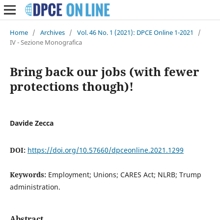
Home
/
Archives
/
Vol. 46 No. 1 (2021): DPCE Online 1-2021
/
IV - Sezione Monografica
Bring back our jobs (with fewer
protections though)!
Davide Zecca
DOI:
https://doi.org/10.57660/dpceonline.2021.1299
Keywords:
Employment; Unions; CARES Act; NLRB; Trump
administration.
Abstract