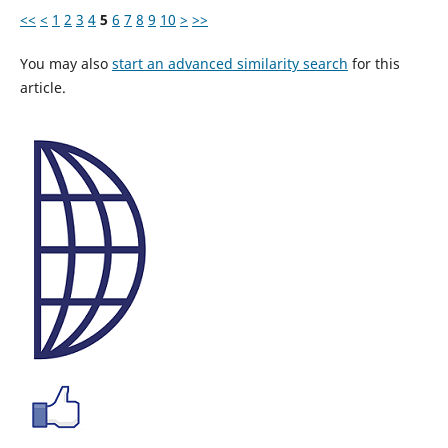
<<
<
1
2
3
4
5
6
7
8
9
10
>
>>
You may also
start an advanced similarity search
for this
article.