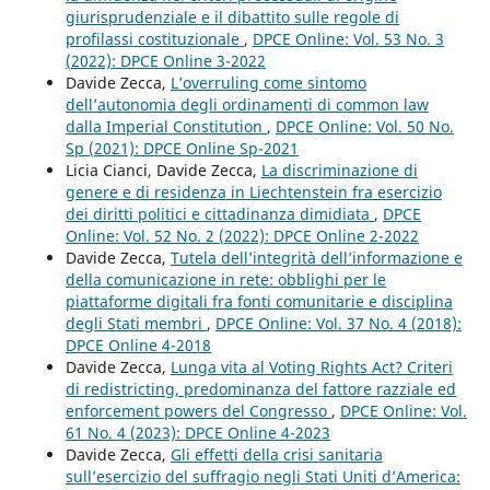
giurisprudenziale e il dibattito sulle regole di
profilassi costituzionale
,
DPCE Online: Vol. 53 No. 3
(2022): DPCE Online 3-2022
Davide Zecca,
L’overruling come sintomo
dell’autonomia degli ordinamenti di common law
dalla Imperial Constitution
,
DPCE Online: Vol. 50 No.
Sp (2021): DPCE Online Sp-2021
Licia Cianci, Davide Zecca,
La discriminazione di
genere e di residenza in Liechtenstein fra esercizio
dei diritti politici e cittadinanza dimidiata
,
DPCE
Online: Vol. 52 No. 2 (2022): DPCE Online 2-2022
Davide Zecca,
Tutela dell’integrità dell’informazione e
della comunicazione in rete: obblighi per le
piattaforme digitali fra fonti comunitarie e disciplina
degli Stati membri
,
DPCE Online: Vol. 37 No. 4 (2018):
DPCE Online 4-2018
Davide Zecca,
Lunga vita al Voting Rights Act? Criteri
di redistricting, predominanza del fattore razziale ed
enforcement powers del Congresso
,
DPCE Online: Vol.
61 No. 4 (2023): DPCE Online 4-2023
Davide Zecca,
Gli effetti della crisi sanitaria
sull’esercizio del suffragio negli Stati Uniti d’America: