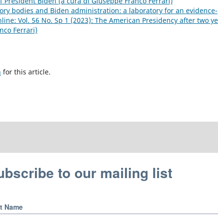
f President Biden (a cura di Giuseppe Franco Ferrari)
isory bodies and Biden administration: a laboratory for an evidence-
ine: Vol. 56 No. Sp 1 (2023): The American Presidency after two y
nco Ferrari)
h
for this article.