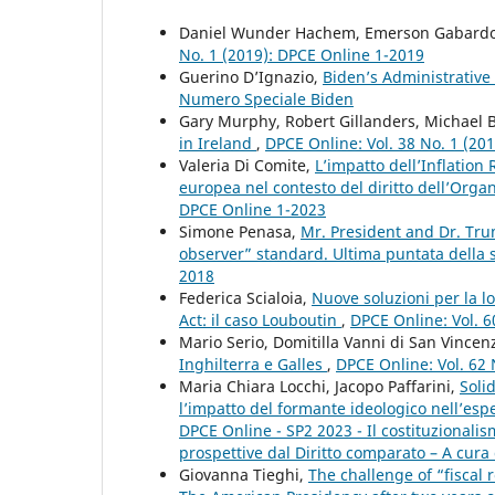
Daniel Wunder Hachem, Emerson Gabard
No. 1 (2019): DPCE Online 1-2019
Guerino D’Ignazio,
Biden’s Administrative
Numero Speciale Biden
Gary Murphy, Robert Gillanders, Michael 
in Ireland
,
DPCE Online: Vol. 38 No. 1 (20
Valeria Di Comite,
L’impatto dell’Inflation
europea nel contesto del diritto dell’Or
DPCE Online 1-2023
Simone Penasa,
Mr. President and Dr. Tru
observer” standard. Ultima puntata della
2018
Federica Scialoia,
Nuove soluzioni per la lo
Act: il caso Louboutin
,
DPCE Online: Vol. 6
Mario Serio, Domitilla Vanni di San Vincen
Inghilterra e Galles
,
DPCE Online: Vol. 62 
Maria Chiara Locchi, Jacopo Paffarini,
Soli
l’impatto del formante ideologico nell’esp
DPCE Online - SP2 2023 - Il costituzional
prospettive dal Diritto comparato – A cura 
Giovanna Tieghi,
The challenge of “fiscal 