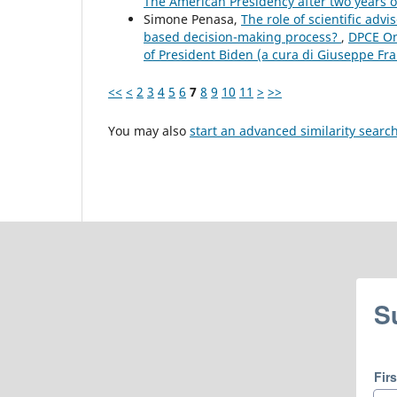
The American Presidency after two years o
Simone Penasa,
The role of scientific adv
based decision-making process?
,
DPCE Onl
of President Biden (a cura di Giuseppe Fra
<<
<
2
3
4
5
6
7
8
9
10
11
>
>>
You may also
start an advanced similarity searc