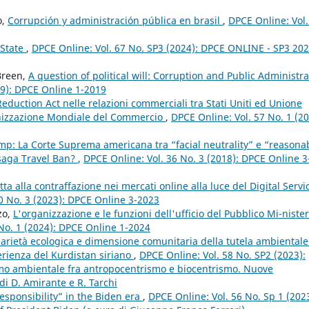
o,
Corrupción y administración pública en brasil
,
DPCE Online: Vol.
 State
,
DPCE Online: Vol. 67 No. SP3 (2024): DPCE ONLINE - SP3 20
Breen,
A question of political will: Corruption and Public Administra
19): DPCE Online 1-2019
 Reduction Act nelle relazioni commerciali tra Stati Uniti ed Unione
ganizzazione Mondiale del Commercio
,
DPCE Online: Vol. 57 No. 1 (20
mp: La Corte Suprema americana tra “facial neutrality” e “reasona
 saga Travel Ban?
,
DPCE Online: Vol. 36 No. 3 (2018): DPCE Online 3
tta alla contraffazione nei mercati online alla luce del Digital Servi
0 No. 3 (2023): DPCE Online 3-2023
zo,
L'organizzazione e le funzioni dell'ufficio del Pubblico Mi-nister
No. 1 (2024): DPCE Online 1-2024
darietà ecologica e dimensione comunitaria della tutela ambientale
erienza del Kurdistan siriano
,
DPCE Online: Vol. 58 No. SP2 (2023):
ismo ambientale fra antropocentrismo e biocentrismo. Nuove
di D. Amirante e R. Tarchi
responsibility” in the Biden era
,
DPCE Online: Vol. 56 No. Sp 1 (2023