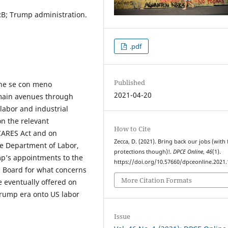
B; Trump administration.
.pdf
Published
nche se con meno
2021-04-20
e main avenues through
labor and industrial
on the relevant
How to Cite
CARES Act and on
Zecca, D. (2021). Bring back our jobs (with
he Department of Labor,
protections though)!.
DPCE Online
,
46
(1).
mp’s appointments to the
https://doi.org/10.57660/dpceonline.2021
 Board for what concerns
More Citation Formats
 eventually offered on
Trump era onto US labor
Issue