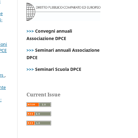
i
me
4-
>>>
Convegni annuali
Associazione DPCE
ioni
>>>
Seminari annuali Associazione
DPCE
DPCE
>>>
Seminari Scuola DPCE
tes
,
nte
Current Issue
: