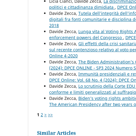
Licia Cianci, Davide Zecca,
La discriminazio
politici e cittadinanza dimidiata
,
DPCE Onli
Davide Zecca,
Tutela dell’integrità dell’i
digitali fra fonti comunitarie e disciplina
2018
Davide Zecca,
Lunga vita al Voting Rights A
enforcement powers del Congresso
,
DPCE 
Davide Zecca,
Gli effetti della crisi sanita
sul recente contenzioso relativo al voto p
Online 4-2020
Davide Zecca,
The Biden Administration’s
(2024): DPCE ONLINE - SP3 2024 Numero S
Davide Zecca,
Immunità presidenziali e re
DPCE Online: Vol. 68 No. 4 (2024): DPCE O
Davide Zecca,
Lo scrutinio della Corte EDU
conforme e limiti generalizzati al suffragi
Davide Zecca,
Biden’s voting rights ambiti
The American Presidency after two years o
1
2
>
>>
Similar Articles