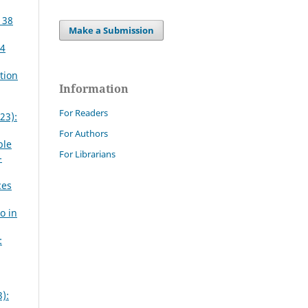
 38
Make a Submission
24
tion
Information
For Readers
23):
For Authors
ble
For Librarians
-
ces
o in
:
):