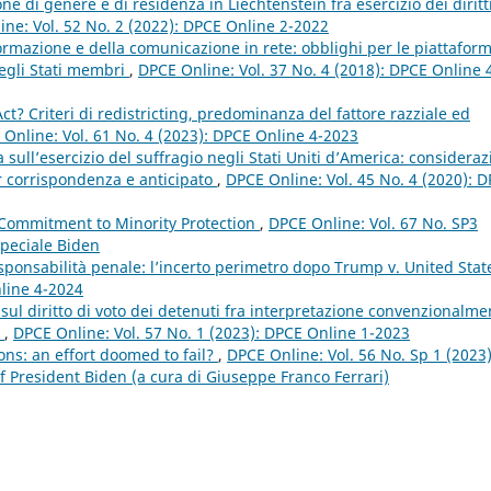
ne di genere e di residenza in Liechtenstein fra esercizio dei diritt
ne: Vol. 52 No. 2 (2022): DPCE Online 2-2022
nformazione e della comunicazione in rete: obblighi per le piattafor
 degli Stati membri
,
DPCE Online: Vol. 37 No. 4 (2018): DPCE Online 
ct? Criteri di redistricting, predominanza del fattore razziale ed
Online: Vol. 61 No. 4 (2023): DPCE Online 4-2023
ria sull’esercizio del suffragio negli Stati Uniti d’America: consideraz
er corrispondenza e anticipato
,
DPCE Online: Vol. 45 No. 4 (2020): 
 Commitment to Minority Protection
,
DPCE Online: Vol. 67 No. SP3
peciale Biden
sponsabilità penale: l’incerto perimetro dopo Trump v. United Sta
nline 4-2024
 sul diritto di voto dei detenuti fra interpretazione convenzionalme
o
,
DPCE Online: Vol. 57 No. 1 (2023): DPCE Online 1-2023
ons: an effort doomed to fail?
,
DPCE Online: Vol. 56 No. Sp 1 (2023)
f President Biden (a cura di Giuseppe Franco Ferrari)