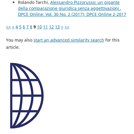
Rolando Tarchi,
Alessandro Pizzorusso: un gigante
della comparazione giuridica senza aggettivazioni
,
DPCE Online: Vol. 30 No. 2 (2017): DPCE Online 2-2017
<<
<
4
5
6
7
8
9
10
11
12
13
>
>>
You may also
start an advanced similarity search
for this
article.