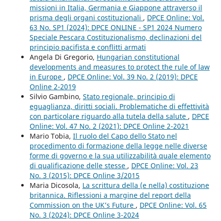
missioni in Italia, Germania e Giappone attraverso il
prisma degli organi costituzionali
,
DPCE Online: Vol.
63 No. SP1 (2024): DPCE ONLINE - SP1 2024 Numero
Speciale Pescara Costituzionalismo, declinazioni del
principio pacifista e conflitti armati
Angela Di Gregorio,
Hungarian constitutional
developments and measures to protect the rule of law
in Europe
,
DPCE Online: Vol. 39 No. 2 (2019): DPCE
Online 2-2019
Silvio Gambino,
Stato regionale, principio di
eguaglianza, diritti sociali. Problematiche di effettività
con particolare riguardo alla tutela della salute
,
DPCE
Online: Vol. 47 No. 2 (2021): DPCE Online 2-2021
Mario Tobia,
Il ruolo del Capo dello Stato nel
procedimento di formazione della legge nelle diverse
forme di governo e la sua utilizzabilità quale elemento
di qualificazione delle stesse
,
DPCE Online: Vol. 23
No. 3 (2015): DPCE Online 3/2015
Maria Dicosola,
La scrittura della (e nella) costituzione
britannica. Riflessioni a margine del report della
Commission on the UK’s Future
,
DPCE Online: Vol. 65
No. 3 (2024): DPCE Online 3-2024