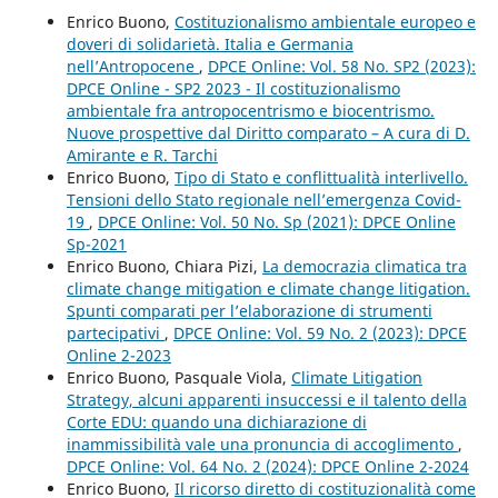
Enrico Buono,
Costituzionalismo ambientale europeo e
doveri di solidarietà. Italia e Germania
nell’Antropocene
,
DPCE Online: Vol. 58 No. SP2 (2023):
DPCE Online - SP2 2023 - Il costituzionalismo
ambientale fra antropocentrismo e biocentrismo.
Nuove prospettive dal Diritto comparato – A cura di D.
Amirante e R. Tarchi
Enrico Buono,
Tipo di Stato e conflittualità interlivello.
Tensioni dello Stato regionale nell’emergenza Covid-
19
,
DPCE Online: Vol. 50 No. Sp (2021): DPCE Online
Sp-2021
Enrico Buono, Chiara Pizi,
La democrazia climatica tra
climate change mitigation e climate change litigation.
Spunti comparati per l’elaborazione di strumenti
partecipativi
,
DPCE Online: Vol. 59 No. 2 (2023): DPCE
Online 2-2023
Enrico Buono, Pasquale Viola,
Climate Litigation
Strategy, alcuni apparenti insuccessi e il talento della
Corte EDU: quando una dichiarazione di
inammissibilità vale una pronuncia di accoglimento
,
DPCE Online: Vol. 64 No. 2 (2024): DPCE Online 2-2024
Enrico Buono,
Il ricorso diretto di costituzionalità come