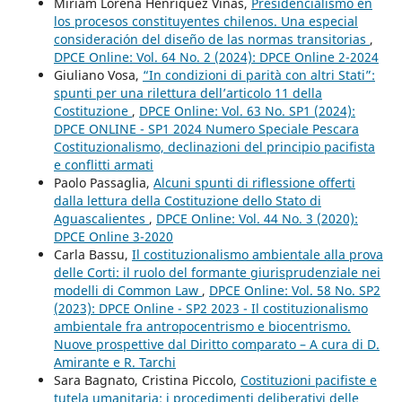
Miriam Lorena Henríquez Viñas,
Presidencialismo en
los procesos constituyentes chilenos. Una especial
consideración del diseño de las normas transitorias
,
DPCE Online: Vol. 64 No. 2 (2024): DPCE Online 2-2024
Giuliano Vosa,
“In condizioni di parità con altri Stati”:
spunti per una rilettura dell’articolo 11 della
Costituzione
,
DPCE Online: Vol. 63 No. SP1 (2024):
DPCE ONLINE - SP1 2024 Numero Speciale Pescara
Costituzionalismo, declinazioni del principio pacifista
e conflitti armati
Paolo Passaglia,
Alcuni spunti di riflessione offerti
dalla lettura della Costituzione dello Stato di
Aguascalientes
,
DPCE Online: Vol. 44 No. 3 (2020):
DPCE Online 3-2020
Carla Bassu,
Il costituzionalismo ambientale alla prova
delle Corti: il ruolo del formante giurisprudenziale nei
modelli di Common Law
,
DPCE Online: Vol. 58 No. SP2
(2023): DPCE Online - SP2 2023 - Il costituzionalismo
ambientale fra antropocentrismo e biocentrismo.
Nuove prospettive dal Diritto comparato – A cura di D.
Amirante e R. Tarchi
Sara Bagnato, Cristina Piccolo,
Costituzioni pacifiste e
tutela umanitaria: i procedimenti deliberativi delle