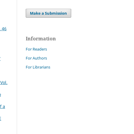
Make a Submission
. 46
Information
For Readers
For Authors
7
For Librarians
Vol.
o
f a
E