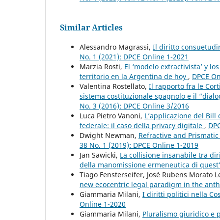
Similar Articles
Alessandro Magrassi,
Il diritto consuetudi
No. 1 (2021): DPCE Online 1-2021
Marzia Rosti,
El ‘modelo extractivista’ y l
territorio en la Argentina de hoy
,
DPCE Onl
Valentina Rostellato,
Il rapporto fra le Cort
sistema costituzionale spagnolo e il “dial
No. 3 (2016): DPCE Online 3/2016
Luca Pietro Vanoni,
L’applicazione del Bil
federale: il caso della privacy digitale
,
DPC
Dwight Newman,
Refractive and Prismatic
38 No. 1 (2019): DPCE Online 1-2019
Jan Sawicki,
La collisione insanabile tra di
della manomissione ermeneutica di quest
Tiago Fensterseifer, José Rubens Morato L
new ecocentric legal paradigm in the an
Giammaria Milani,
I diritti politici nella
Online 1-2020
Giammaria Milani,
Pluralismo giuridico e 