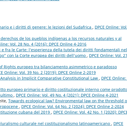
nario e i diritti di genere: le lezioni del Sudafrica
,
DPCE Online: Vol
os derechos de los pueblos indígenas a los recursos naturales y al
ine: Vol. 28 No. 4 (2016): DPCE Online 4-2016
i e fra le Carte: l’esperienza della tutela dei diritti fondamentali nel
ogo” con la Corte europea dei diritti dell’uomo
,
DPCE Online: Vol. 2
l of Rights europeo tra bilanciamento asimmetrico e paradosso
E Online: Vol. 39 No. 2 (2019): DPCE Online 2-2019
 Analysis in Implicit Comparative Constitutional Law
,
DPCE Online: 
ritto europeo primario e diritto costituzionale interno come prodott
’ultimo
,
DPCE Online: Vol. 49 No. 4 (2021): DPCE Online 4-2021
eite,
Towards ecological law? Environmental law on the threshold o
thropocene
,
DPCE Online: Vol. 64 No. 2 (2024): DPCE Online 2-2024
 Costituzione cubana del 2019
,
DPCE Online: Vol. 42 No. 1 (2020): DPC
pluralismo culturale nel costituzionalismo latinoamericano
,
DPCE