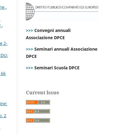
ene
,
i
9
,
>>>
Convegni annuali
Associazione DPCE
e 2-
>>>
Seminari annuali Associazione
 EDU:
DPCE
>>>
Seminari Scuola DPCE
 66
Current Issue
ine:
o. 2
2