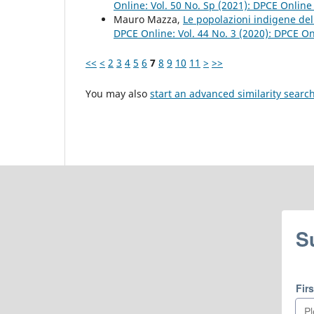
Online: Vol. 50 No. Sp (2021): DPCE Onlin
Mauro Mazza,
Le popolazioni indigene del 
DPCE Online: Vol. 44 No. 3 (2020): DPCE O
<<
<
2
3
4
5
6
7
8
9
10
11
>
>>
You may also
start an advanced similarity searc