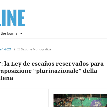
 the Journal
ne 1-2021
/
III Sezione Monografica
?”: la Ley de escaños reservados para
omposizione “plurinazionale” della
ilena