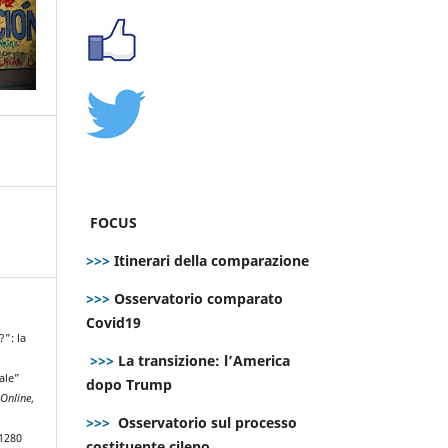
FOCUS
>>>
Itinerari della comparazione
>>>
Osservatorio comparato
Covid19
?”: la
>>>
La transizione: l’America
ale”
dopo Trump
Online
,
>>>
Osservatorio sul processo
.1280
costituente cileno