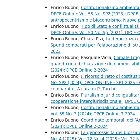
Enrico Buono,
Costituzionalismo ambiental
DPCE Online: Vol. 58 No. SP2 (2023): DPCE 
antropocentrismo e biocentrismo. Nuove pro
Enrico Buono,
Tipo di Stato e conflittualit
DPCE Online: Vol. 50 No. Sp (2021): DPCE 
Enrico Buono, Chiara Pizi,
La democrazia cl
Spunti comparati per l’elaborazione di str
2023
Enrico Buono, Pasquale Viola,
Climate Liti
quando una dichiarazione di inammissibil
(2024): DPCE Online 2-2024
Enrico Buono,
Il ricorso diretto di costit
No. SP2 (2024): DPCE ONLINE - SP1 2025 - Giu
comparata - A cura di R. Tarchi
Enrico Buono,
Pluralismo jurídico igualitar
cooperazione intergiurisdizionale
,
DPCE On
Enrico Buono,
Costituzionalismo ambiental
Vol. 65 No. 3 (2024): DPCE Online 3-2024
Enrico Buono,
Coordinate temporali dell’A
(2024): DPCE Online 2-2024
Enrico Buono,
La genotossicità del biossid
No. 4 (2025): Vol. 72 No. 4 (2025): Vol. 72