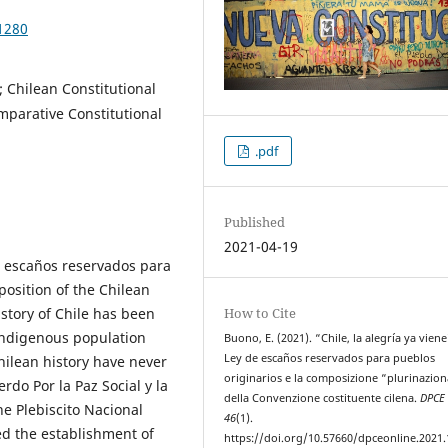
1280
 Chilean Constitutional
mparative Constitutional
.pdf
Published
2021-04-19
de escaños reservados para
position of the Chilean
istory of Chile has been
How to Cite
 indigenous population
Buono, E. (2021). “Chile, la alegría ya viene
Ley de escaños reservados para pueblos
hilean history have never
originarios e la composizione “plurinazion
do Por la Paz Social y la
della Convenzione costituente cilena.
DPCE 
e Plebiscito Nacional
46
(1).
ed the establishment of
https://doi.org/10.57660/dpceonline.2021