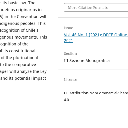
e its basic law. The
More Citation Formats
pueblos originarios in
) in the Convention will
indigenous peoples. This
Issue
recognition of Chile’s
Vol. 46 No. 1 (2021): DPCE Online
digenous movements. This
2021
ognition of the
f its constitutional
Section
 of the plurinational
III Sezione Monografica
 to the comparative
aper will analyse the Ley
and its potential impact
License
CC Attribution-NonCommercial-Share
4.0