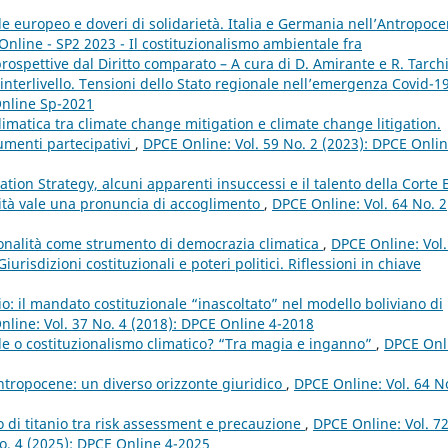
e europeo e doveri di solidarietà. Italia e Germania nell’Antropoc
Online - SP2 2023 - Il costituzionalismo ambientale fra
spettive dal Diritto comparato – A cura di D. Amirante e R. Tarch
à interlivello. Tensioni dello Stato regionale nell’emergenza Covid-1
Online Sp-2021
imatica tra climate change mitigation e climate change litigation.
umenti partecipativi
,
DPCE Online: Vol. 59 No. 2 (2023): DPCE Onlin
gation Strategy, alcuni apparenti insuccessi e il talento della Corte
ità vale una pronuncia di accoglimento
,
DPCE Online: Vol. 64 No. 2
uzionalità come strumento di democrazia climatica
,
DPCE Online: Vol.
risdizioni costituzionali e poteri politici. Riflessioni in chiave
io: il mandato costituzionale “inascoltato” nel modello boliviano di
line: Vol. 37 No. 4 (2018): DPCE Online 4-2018
e o costituzionalismo climatico? “Tra magia e inganno”
,
DPCE Onl
ntropocene: un diverso orizzonte giuridico
,
DPCE Online: Vol. 64 N
o di titanio tra risk assessment e precauzione
,
DPCE Online: Vol. 7
 No. 4 (2025): DPCE Online 4-2025