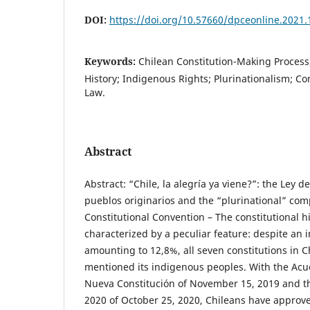
DOI:
https://doi.org/10.57660/dpceonline.2021.
Keywords:
Chilean Constitution-Making Process;
History; Indigenous Rights; Plurinationalism; Co
Law.
Abstract
Abstract: “Chile, la alegría ya viene?”: the Ley 
pueblos originarios and the “plurinational” com
Constitutional Convention – The constitutional h
characterized by a peculiar feature: despite an
amounting to 12,8%, all seven constitutions in C
mentioned its indigenous peoples. With the Acuer
Nueva Constitución of November 15, 2019 and th
2020 of October 25, 2020, Chileans have approv