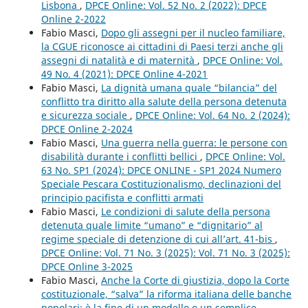
Lisbona
,
DPCE Online: Vol. 52 No. 2 (2022): DPCE
Online 2-2022
Fabio Masci,
Dopo gli assegni per il nucleo familiare,
la CGUE riconosce ai cittadini di Paesi terzi anche gli
assegni di natalità e di maternità
,
DPCE Online: Vol.
49 No. 4 (2021): DPCE Online 4-2021
Fabio Masci,
La dignità umana quale “bilancia” del
conflitto tra diritto alla salute della persona detenuta
e sicurezza sociale
,
DPCE Online: Vol. 64 No. 2 (2024):
DPCE Online 2-2024
Fabio Masci,
Una guerra nella guerra: le persone con
disabilità durante i conflitti bellici
,
DPCE Online: Vol.
63 No. SP1 (2024): DPCE ONLINE - SP1 2024 Numero
Speciale Pescara Costituzionalismo, declinazioni del
principio pacifista e conflitti armati
Fabio Masci,
Le condizioni di salute della persona
detenuta quale limite “umano” e “dignitario” al
regime speciale di detenzione di cui all’art. 41-bis
,
DPCE Online: Vol. 71 No. 3 (2025): Vol. 71 No. 3 (2025):
DPCE Online 3-2025
Fabio Masci,
Anche la Corte di giustizia, dopo la Corte
costituzionale, “salva” la riforma italiana delle banche
popolari: è la fine di un modello o un semplice