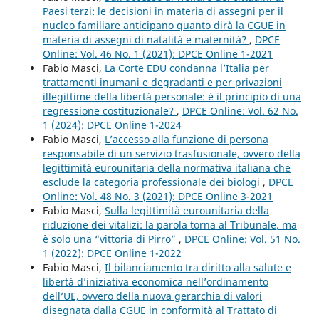
Paesi terzi: le decisioni in materia di assegni per il
nucleo familiare anticipano quanto dirà la CGUE in
materia di assegni di natalità e maternità?
,
DPCE
Online: Vol. 46 No. 1 (2021): DPCE Online 1-2021
Fabio Masci,
La Corte EDU condanna l’Italia per
trattamenti inumani e degradanti e per privazioni
illegittime della libertà personale: è il principio di una
regressione costituzionale?
,
DPCE Online: Vol. 62 No.
1 (2024): DPCE Online 1-2024
Fabio Masci,
L’accesso alla funzione di persona
responsabile di un servizio trasfusionale, ovvero della
legittimità eurounitaria della normativa italiana che
esclude la categoria professionale dei biologi
,
DPCE
Online: Vol. 48 No. 3 (2021): DPCE Online 3-2021
Fabio Masci,
Sulla legittimità eurounitaria della
riduzione dei vitalizi: la parola torna al Tribunale, ma
è solo una “vittoria di Pirro”
,
DPCE Online: Vol. 51 No.
1 (2022): DPCE Online 1-2022
Fabio Masci,
Il bilanciamento tra diritto alla salute e
libertà d’iniziativa economica nell’ordinamento
dell’UE, ovvero della nuova gerarchia di valori
disegnata dalla CGUE in conformità al Trattato di