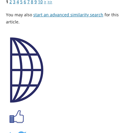
1
2
3
4
5
6
7
8
9
10
>
>>
You may also
start an advanced similarity search
for this
article.