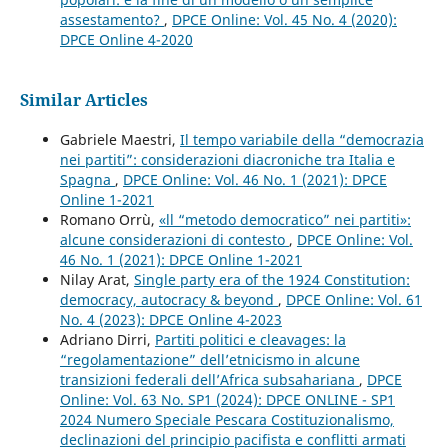
assestamento?
,
DPCE Online: Vol. 45 No. 4 (2020):
DPCE Online 4-2020
Similar Articles
Gabriele Maestri,
Il tempo variabile della “democrazia
nei partiti”: considerazioni diacroniche tra Italia e
Spagna
,
DPCE Online: Vol. 46 No. 1 (2021): DPCE
Online 1-2021
Romano Orrù,
«ll “metodo democratico” nei partiti»:
alcune considerazioni di contesto
,
DPCE Online: Vol.
46 No. 1 (2021): DPCE Online 1-2021
Nilay Arat,
Single party era of the 1924 Constitution:
democracy, autocracy & beyond
,
DPCE Online: Vol. 61
No. 4 (2023): DPCE Online 4-2023
Adriano Dirri,
Partiti politici e cleavages: la
“regolamentazione” dell’etnicismo in alcune
transizioni federali dell’Africa subsahariana
,
DPCE
Online: Vol. 63 No. SP1 (2024): DPCE ONLINE - SP1
2024 Numero Speciale Pescara Costituzionalismo,
declinazioni del principio pacifista e conflitti armati