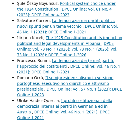
Şule Özsoy Boyunsuz,
Political system choice under
the 1924 Constitution
,
DPCE Online: Vol. 61 No. 4
(2023): DPCE Online 4-2023
Salvatore Curreri,
La democrazia nei partiti politici:
nuovi spunti per un tema vecchio
,
DPCE Online: Vol.
46 No. 1 (2021): DPCE Online 1-2021
Ilirjana Kaceli,
The 1925 Constitution and its impact on
political and legal developments in Albania
,
DPCE
Online: Vol. 73 No. 1 (2026): Vol. 73 No. 1 (2026): Vol.
73 No. 1 (2026): DPCE Online 1-2026
Francesco Bonini,
La democrazia dei (e nei) partiti:
l’approccio dei costituenti
,
DPCE Online: Vol. 46 No. 1
(2021): DPCE Online 1-2021
Romano Orrù,
Il semipresidenzialismo in versione
portoghese: esecutivo non diarchico e attivismo
presidenziale
,
DPCE Online: Vol. 57 No. 1 (2023): DPCE
Online 1-2023
Ulrike Haider-Quercia,
I profili costituzionali della
democrazia interna ai partiti in Germania ed in
Austria
,
DPCE Online: Vol. 46 No. 1 (2021): DPCE
Online 1-2021