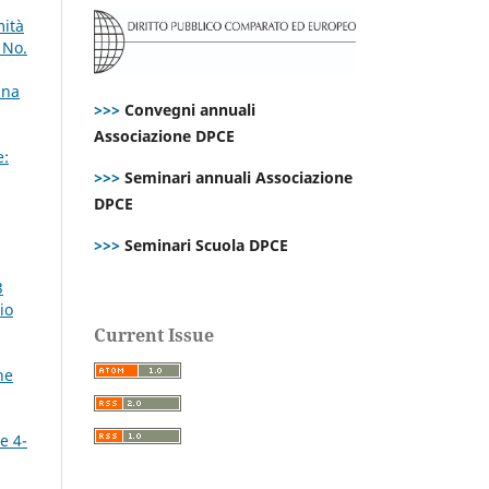
mità
 No.
una
>>>
Convegni annuali
Associazione DPCE
e:
>>>
Seminari annuali Associazione
DPCE
>>>
Seminari Scuola DPCE
3
io
Current Issue
ne
e 4-