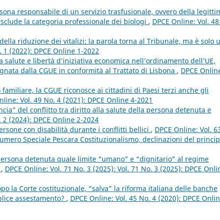
sona responsabile di un servizio trasfusionale, ovvero della legitti
esclude la categoria professionale dei biologi
,
DPCE Online: Vol. 48
della riduzione dei vitalizi: la parola torna al Tribunale, ma è solo 
. 1 (2022): DPCE Online 1-2022
lla salute e libertà d’iniziativa economica nell’ordinamento dell’UE,
egnata dalla CGUE in conformità al Trattato di Lisbona
,
DPCE Onlin
 familiare, la CGUE riconosce ai cittadini di Paesi terzi anche gli
line: Vol. 49 No. 4 (2021): DPCE Online 4-2021
ia” del conflitto tra diritto alla salute della persona detenuta e
. 2 (2024): DPCE Online 2-2024
rsone con disabilità durante i conflitti bellici
,
DPCE Online: Vol. 6
mero Speciale Pescara Costituzionalismo, declinazioni del princip
 persona detenuta quale limite “umano” e “dignitario” al regime
s
,
DPCE Online: Vol. 71 No. 3 (2025): Vol. 71 No. 3 (2025): DPCE Onli
opo la Corte costituzionale, “salva” la riforma italiana delle banche
mplice assestamento?
,
DPCE Online: Vol. 45 No. 4 (2020): DPCE Onlin