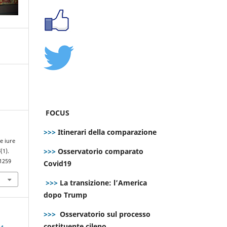
FOCUS
>>>
Itinerari della comparazione
de iure
>>>
Osservatorio comparato
6
(1).
.1259
Covid19
>>>
La transizione: l’America
dopo Trump
>>>
Osservatorio sul processo
costituente cileno