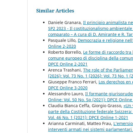
Similar Articles
Daniele Granara,
Il principio animalista n
SP2 2023 - Il costituzionalismo ambientale
comparato – A cura di D. Amirante e R. Tar
Pasquale Lillo,
Democrazia e religione nell
Online 2-2020
Roberto Borrello,
Le forme di raccordo tra 
comune europeo di disciplina della comuni
DPCE Online 2-2021
Arenca Trashani,
The role of the Parliame
(2026): Vol. 73 No. 1 (2026): Vol. 73 No. 1
Giuseppe Franco Ferrari,
Los derechos en 
DPCE Online 3-2020
Alessandro Lauro,
Il formante giurisprude
Online: Vol. 50 No. Sp (2021): DPCE Onlin
Claudia Bianca Ceffa, Giorgio Grasso,
«Un v
parte della Costituzione federale Svizzera:
Vol. 46 No. 1 (2021): DPCE Online 1-2021
Arianna Carminati, Matteo Frau,
L’emersio
interventi armati nei sistemi parlamentari 