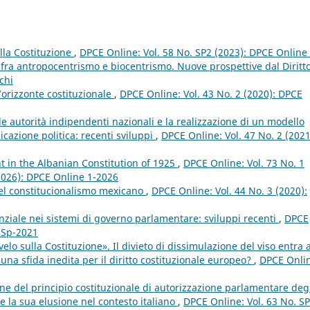
ella Costituzione
,
DPCE Online: Vol. 58 No. SP2 (2023): DPCE Online 
 fra antropocentrismo e biocentrismo. Nuove prospettive dal Diritt
chi
’orizzonte costituzionale
,
DPCE Online: Vol. 43 No. 2 (2020): DPCE
le autorità indipendenti nazionali e la realizzazione di un modello
cazione politica: recenti sviluppi
,
DPCE Online: Vol. 47 No. 2 (2021
nt in the Albanian Constitution of 1925
,
DPCE Online: Vol. 73 No. 1
 (2026): DPCE Online 1-2026
el constitucionalismo mexicano
,
DPCE Online: Vol. 44 No. 3 (2020):
nziale nei sistemi di governo parlamentare: sviluppi recenti
,
DPCE
e Sp-2021
elo sulla Costituzione». Il divieto di dissimulazione del viso entra a
 una sfida inedita per il diritto costituzionale europeo?
,
DPCE Onli
ne del principio costituzionale di autorizzazione parlamentare deg
e la sua elusione nel contesto italiano
,
DPCE Online: Vol. 63 No. S