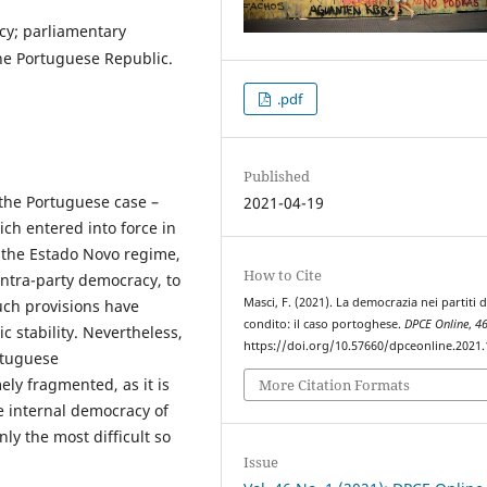
acy; parliamentary
the Portuguese Republic.
.pdf
Published
 the Portuguese case –
2021-04-19
ch entered into force in
f the Estado Novo regime,
How to Cite
intra-party democracy, to
Masci, F. (2021). La democrazia nei partiti 
such provisions have
condito: il caso portoghese.
DPCE Online
,
4
c stability. Nevertheless,
https://doi.org/10.57660/dpceonline.2021
ortuguese
ely fragmented, as it is
More Citation Formats
e internal democracy of
nly the most difficult so
Issue