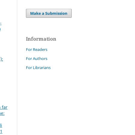
Make a Submission
-
o
Information
For Readers
For Authors
):
For Librarians
 far
ne:
li
P1