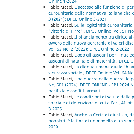
Online 1-2024
Fabio Masci,
L’accesso alla funzione di per
eurounitaria della normativa italiana che 
3 (2021): DPCE Online 3-2021
Fabio Masci,
Sulla legittimità eurounitaria 
“vittoria di Pirro”
,
DPCE Online: Vol. 51 No
Fabio Masci,
Il bilanciamento tra diritto a
ovvero della nuova gerarchia di valori dis
Vol. 52 No. 2 (2022): DPCE Online 2-2022
Fabio Masci,
Dopo gli assegni per il nucleo
assegni di natalità e di maternità
,
DPCE On
Fabio Masci,
La dignità umana quale “bilanc
sicurezza sociale
,
DPCE Online: Vol. 64 No
Fabio Masci,
Una guerra nella guerra: le pe
No. SP1 (2024): DPCE ONLINE - SP1 2024 Nu
pacifista e conflitti armati
Fabio Masci,
Le condizioni di salute della
speciale di detenzione di cui all’art. 41-bi
3-2025
Fabio Masci,
Anche la Corte di giustizia, d
popolari: è la fine di un modello o un se
2020