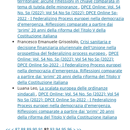
territoriale: alcune riflessioni in chiave comparata in
tema di tutela delle minoranze
,
DPCE Online: Vol. 54
No. Sp (2022): Vol 54 No Sp (2022): DPCE Online Sp-
2022 - I Federalizing Process europei nella democrazia
d’emergenza. Riflessioni comparate a partire dai
‘primi’ 20 anni della riforma del Titolo V della
Costituzione italiana
Francesco Emanuele Grisostolo,
Crisi sanitaria e
decisione finanziaria pluriennale dell’Unione nella
prospettiva del federalizing process europeo
,
DPCE
Online: Vol. 54 No. Sp (2022): Vol 54 No Sp (2022):
DPCE Online Sp-2022 - I Federalizing Process europei
nella democrazia d’emergenza. Riflessioni comparate
a partire dai ‘primi’ 20 anni della riforma del Titolo V
della Costituzione italiana
Luana Leo,
La scalata europea delle ordinanze
sindacali
,
DPCE Online: Vol. 54 No. Sp (2022): Vol 54
No Sp (2022): DPCE Online Sp-2022 - I Federalizing
Process europei nella democrazia d’emergenza.
Riflessioni comparate a partire dai ‘primi’ 20 anni
della riforma del Titolo V della Costituzione italiana
<<
<
87
88
89
90
91
92
93
94
95
96
>
>>