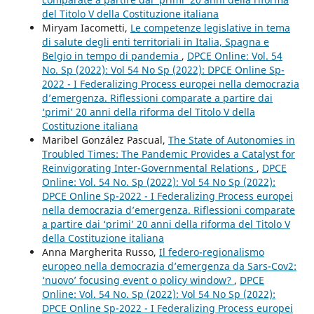
del Titolo V della Costituzione italiana
Miryam Iacometti,
Le competenze legislative in tema
di salute degli enti territoriali in Italia, Spagna e
Belgio in tempo di pandemia
,
DPCE Online: Vol. 54
No. Sp (2022): Vol 54 No Sp (2022): DPCE Online Sp-
2022 - I Federalizing Process europei nella democrazia
d’emergenza. Riflessioni comparate a partire dai
‘primi’ 20 anni della riforma del Titolo V della
Costituzione italiana
Maribel González Pascual,
The State of Autonomies in
Troubled Times: The Pandemic Provides a Catalyst for
Reinvigorating Inter-Governmental Relations
,
DPCE
Online: Vol. 54 No. Sp (2022): Vol 54 No Sp (2022):
DPCE Online Sp-2022 - I Federalizing Process europei
nella democrazia d’emergenza. Riflessioni comparate
a partire dai ‘primi’ 20 anni della riforma del Titolo V
della Costituzione italiana
Anna Margherita Russo,
Il federo-regionalismo
europeo nella democrazia d’emergenza da Sars-Cov2:
‘nuovo’ focusing event o policy window?
,
DPCE
Online: Vol. 54 No. Sp (2022): Vol 54 No Sp (2022):
DPCE Online Sp-2022 - I Federalizing Process europei