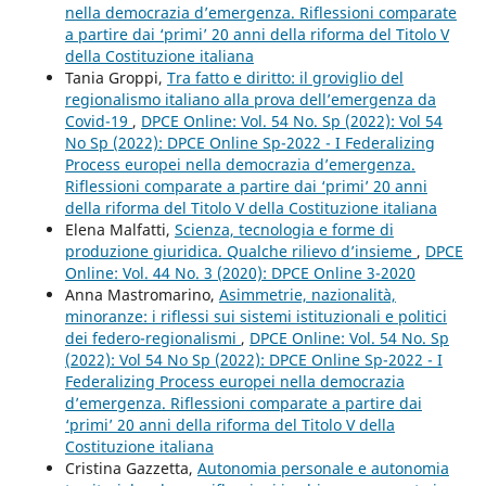
nella democrazia d’emergenza. Riflessioni comparate
a partire dai ‘primi’ 20 anni della riforma del Titolo V
della Costituzione italiana
Tania Groppi,
Tra fatto e diritto: il groviglio del
regionalismo italiano alla prova dell’emergenza da
Covid-19
,
DPCE Online: Vol. 54 No. Sp (2022): Vol 54
No Sp (2022): DPCE Online Sp-2022 - I Federalizing
Process europei nella democrazia d’emergenza.
Riflessioni comparate a partire dai ‘primi’ 20 anni
della riforma del Titolo V della Costituzione italiana
Elena Malfatti,
Scienza, tecnologia e forme di
produzione giuridica. Qualche rilievo d’insieme
,
DPCE
Online: Vol. 44 No. 3 (2020): DPCE Online 3-2020
Anna Mastromarino,
Asimmetrie, nazionalità,
minoranze: i riflessi sui sistemi istituzionali e politici
dei federo-regionalismi
,
DPCE Online: Vol. 54 No. Sp
(2022): Vol 54 No Sp (2022): DPCE Online Sp-2022 - I
Federalizing Process europei nella democrazia
d’emergenza. Riflessioni comparate a partire dai
‘primi’ 20 anni della riforma del Titolo V della
Costituzione italiana
Cristina Gazzetta,
Autonomia personale e autonomia