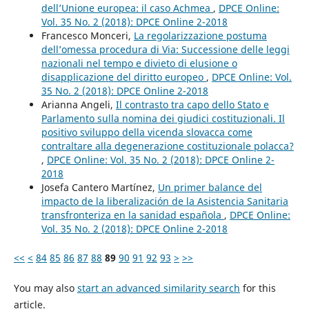
dell’Unione europea: il caso Achmea
,
DPCE Online:
Vol. 35 No. 2 (2018): DPCE Online 2-2018
Francesco Monceri,
La regolarizzazione postuma
dell’omessa procedura di Via: Successione delle leggi
nazionali nel tempo e divieto di elusione o
disapplicazione del diritto europeo
,
DPCE Online: Vol.
35 No. 2 (2018): DPCE Online 2-2018
Arianna Angeli,
Il contrasto tra capo dello Stato e
Parlamento sulla nomina dei giudici costituzionali. Il
positivo sviluppo della vicenda slovacca come
contraltare alla degenerazione costituzionale polacca?
,
DPCE Online: Vol. 35 No. 2 (2018): DPCE Online 2-
2018
Josefa Cantero Martínez,
Un primer balance del
impacto de la liberalización de la Asistencia Sanitaria
transfronteriza en la sanidad española
,
DPCE Online:
Vol. 35 No. 2 (2018): DPCE Online 2-2018
<<
<
84
85
86
87
88
89
90
91
92
93
>
>>
You may also
start an advanced similarity search
for this
article.