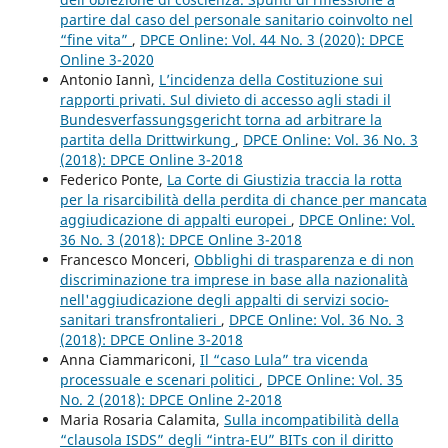
partire dal caso del personale sanitario coinvolto nel
“fine vita”
,
DPCE Online: Vol. 44 No. 3 (2020): DPCE
Online 3-2020
Antonio Iannì,
L’incidenza della Costituzione sui
rapporti privati. Sul divieto di accesso agli stadi il
Bundesverfassungsgericht torna ad arbitrare la
partita della Drittwirkung
,
DPCE Online: Vol. 36 No. 3
(2018): DPCE Online 3-2018
Federico Ponte,
La Corte di Giustizia traccia la rotta
per la risarcibilità della perdita di chance per mancata
aggiudicazione di appalti europei
,
DPCE Online: Vol.
36 No. 3 (2018): DPCE Online 3-2018
Francesco Monceri,
Obblighi di trasparenza e di non
discriminazione tra imprese in base alla nazionalità
nell'aggiudicazione degli appalti di servizi socio-
sanitari transfrontalieri
,
DPCE Online: Vol. 36 No. 3
(2018): DPCE Online 3-2018
Anna Ciammariconi,
Il “caso Lula” tra vicenda
processuale e scenari politici
,
DPCE Online: Vol. 35
No. 2 (2018): DPCE Online 2-2018
Maria Rosaria Calamita,
Sulla incompatibilità della
“clausola ISDS” degli “intra-EU” BITs con il diritto