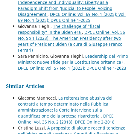
Independence and Individuality: Liberty as a
Paradigm Shift from ‘Judicial to People’ Voicing
Disagreement
,
DPCE Online: Vol. 69 No. 1 (2025): Vol.
69 No. 1 (2025): DPCE Online 1-2025
Giovanna Tieghi,
The challenge of “fiscal
responsibility” in the Biden era
,
DPCE Online: Vol. 56
No. Sp 1 (2023): The American Presidency after two
years of President Biden (a cura di Giuseppe Franco
Ferrari)
Sara Pennicino, Giovanna Tieghi,
Leadership del Primo
Ministro: nuove sfide per la Costituzione britannica?
,
DPCE Online: Vol. 57 No. 1 (2023): DPCE Online 1-2023
Similar Articles
Giacomo Mannocci,
La reiterazione abusiva dei
contratti a tempo determinato nella Pubblica
amministrazione: la Corte interviene sulla
quantificazione della pretesa risarcitoria
,
DPCE
Online: Vol. 35 No. 2 (2018): DPCE Online 2-2018
Cristina Luzzi,
A proposito di alcune recenti tendenze
dell’obiezione di coscienza. Spunti di riflessione a