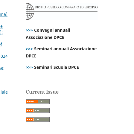
mma)
 e
>>>
Convegni annuali
):
Associazione DPCE
of
>>>
Seminari annuali Associazione
DPCE
2024
>>>
Seminari Scuola DPCE
ne:
Current Issue
iale