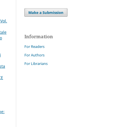
Make a Submission
Vol.
tale
Information
mo
For Readers
i
For Authors
For Librarians
sta
CE
ne: