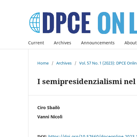
Current
Archives
Announcements
About
Home
/
Archives
/
Vol. 57 No. 1 (2023): DPCE Onli
I semipresidenzialismi nel
Ciro Sbailò
Vanni Nicolì
DOI:
https://doi.org/10.57660/dpceonline.2023.