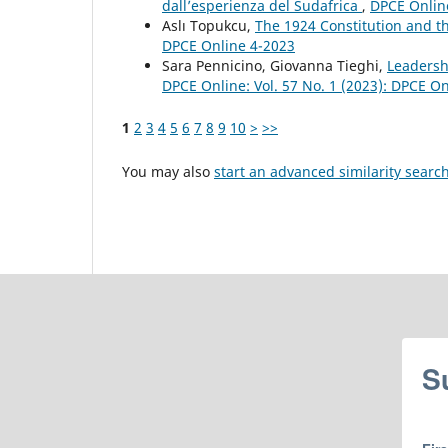
dall’esperienza del Sudafrica
,
DPCE Online
Aslı Topukcu,
The 1924 Constitution and t
DPCE Online 4-2023
Sara Pennicino, Giovanna Tieghi,
Leadersh
DPCE Online: Vol. 57 No. 1 (2023): DPCE O
1
2
3
4
5
6
7
8
9
10
>
>>
You may also
start an advanced similarity searc