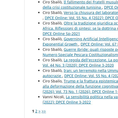
Ciro Sbailò,
Il fallimento dei Fratelli mus
della crisi costituzionale tunisina
,
DPCE On
Ciro Sbailò,
Verso la chiusura del laborato
,
DPCE Online: Vol. 55 No. 4 (2022): DPCE 
Ciro Sbailò,
Oltre la tradizione giuridica o
Africa. Riflessioni di sintesi: se la dottri
DPCE Online Sp-2021
Ciro Sbailò,
Governing Artificial Intellige
Exponential Growth
,
DPCE Online: Vol. 67
Ciro Sbailò,
Guerre ibride: quali risposte p
Numero Speciale Pescara Costituzionalismo, 
Ciro Sbailò,
La regola dell’eccezione. La 
Vol. 44 No. 3 (2020): DPCE Online 3-2020
Ciro Sbailò,
Iran: un terremoto nella Umma
autocrazie
,
DPCE Online: Vol. 55 No. 4 (2
Ciro Sbailo,
Trump e la frattura epistemica 
alla deformazione della funzione cognitiva
(2026): Vol. 73 No. 1 (2026): DPCE Online 
Vanni Nicoli,
La sensibilità politica nella
(2022): DPCE Online 3-2022
1
2
>
>>