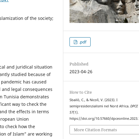
slamization of the society;
.pdf
Published
al and juridical situation
2023-04-26
antly studied because of
us pandemic has caused
al and legal consequences
How to Cite
 in Tunisia demonstrates
Sbailò, C., & Nicolì, V. (2023). I
ificant way to check the
semipresidenzialismi nel Nord Africa.
DPCE 
and the effects in terms
57
(1).
 European Union
https://doi.org/10.57660/dpceonline.2023
 to check how the
More Citation Formats
tion of Islam” are working