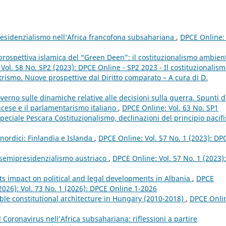
residenzialismo nell’Africa francofona subsahariana
,
DPCE Online: 
a prospettiva islamica del “Green Deen”: il costituzionalismo ambien
Vol. 58 No. SP2 (2023): DPCE Online - SP2 2023 - Il costituzionalis
rismo. Nuove prospettive dal Diritto comparato – A cura di D.
verno sulle dinamiche relative alle decisioni sulla guerra. Spunti d
ancese e il parlamentarismo italiano
,
DPCE Online: Vol. 63 No. SP1
ciale Pescara Costituzionalismo, declinazioni del principio pacifi
nordici: Finlandia e Islanda
,
DPCE Online: Vol. 57 No. 1 (2023): DP
l semipresidenzialismo austriaco
,
DPCE Online: Vol. 57 No. 1 (2023):
ts impact on political and legal developments in Albania
,
DPCE
(2026): Vol. 73 No. 1 (2026): DPCE Online 1-2026
able constitutional architecture in Hungary (2010-2018)
,
DPCE Onli
 Coronavirus nell’Africa subsahariana: riflessioni a partire