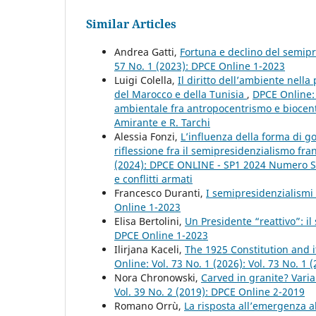
Similar Articles
Andrea Gatti,
Fortuna e declino del semip
57 No. 1 (2023): DPCE Online 1-2023
Luigi Colella,
Il diritto dell’ambiente nell
del Marocco e della Tunisia
,
DPCE Online: 
ambientale fra antropocentrismo e biocent
Amirante e R. Tarchi
Alessia Fonzi,
L’influenza della forma di go
riflessione fra il semipresidenzialismo fr
(2024): DPCE ONLINE - SP1 2024 Numero Spe
e conflitti armati
Francesco Duranti,
I semipresidenzialismi 
Online 1-2023
Elisa Bertolini,
Un Presidente “reattivo”: i
DPCE Online 1-2023
Ilirjana Kaceli,
The 1925 Constitution and i
Online: Vol. 73 No. 1 (2026): Vol. 73 No. 1 
Nora Chronowski,
Carved in granite? Vari
Vol. 39 No. 2 (2019): DPCE Online 2-2019
Romano Orrù,
La risposta all’emergenza al