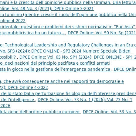
ulmani e la crescita dell’opinione pubblica nella Ummah. Una lettura
line: Vol. 48 No. 3 (2021): DPCE Online 3-2021
rio tunisino (mentre cresce il ruolo dell’opinione pubblica nella U
Online 4-2022
ccidentale: questioni e problemi dei sistemi normativi in “Eur-Asia”
na giuspubblicistica ha un futuro…
,
DPCE Online: Vol. 50 No. Sp (2021
nce: Technological Leadership and Regulatory Challenges in an Era 
 No. SP3 (2024): DPCE ONLINE - SP3 2024 Numero Speciale Biden
ossibili?
,
DPCE Online: Vol. 63 No. SP1 (2024): DPCE ONLINE - SP1 
declinazioni del principio pacifista e conflitti armati
posta in gioco nella gestione dell’emergenza pandemica
,
DPCE Onli
, che avrà conseguenze anche nei rapporti tra democrazie e
022): DPCE Online 4-2022
dello stato Dalla perturbazione fisiologica dell’interesse presidenz
 dell’intelligence
,
DPCE Online: Vol. 73 No. 1 (2026): Vol. 73 No. 1
1-2026
 valutazione dell’ordine pubblico europeo
,
DPCE Online: Vol. 53 No. 3