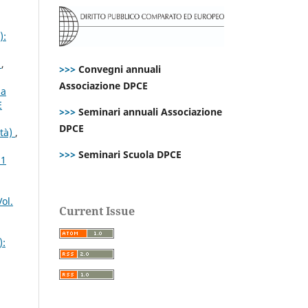
):
s
,
>>>
Convegni annuali
Associazione DPCE
la
E
>>>
Seminari annuali Associazione
DPCE
ità)
,
>>>
Seminari Scuola DPCE
21
ol.
Current Issue
):