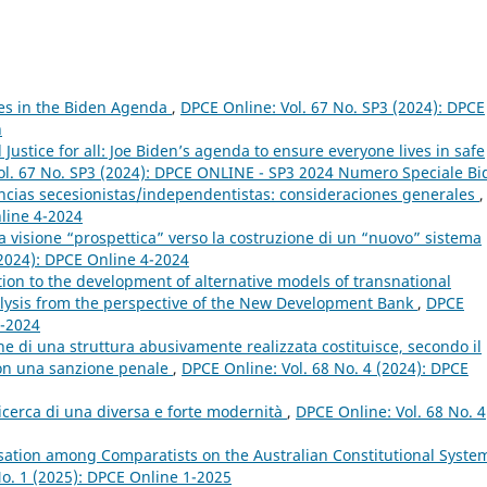
ies in the Biden Agenda
,
DPCE Online: Vol. 67 No. SP3 (2024): DPCE
n
ustice for all: Joe Biden’s agenda to ensure everyone lives in safe
ol. 67 No. SP3 (2024): DPCE ONLINE - SP3 2024 Numero Speciale Bi
ancias secesionistas/independentistas: consideraciones generales
,
nline 4-2024
a visione “prospettica” verso la costruzione di un “nuovo” sistema
(2024): DPCE Online 4-2024
ion to the development of alternative models of transnational
alysis from the perspective of the New Development Bank
,
DPCE
4-2024
e di una struttura abusivamente realizzata costituisce, secondo il
 non una sanzione penale
,
DPCE Online: Vol. 68 No. 4 (2024): DPCE
ricerca di una diversa e forte modernità
,
DPCE Online: Vol. 68 No. 4
sation among Comparatists on the Australian Constitutional Syst
 No. 1 (2025): DPCE Online 1-2025