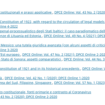
costituzionali e prassi applicative
,
DPCE Online: Vol. 43 No. 2 (2020
 Constitution of 1922, with regard to the circulation of legal model
nline 4-2022
penal-processualistico degli Stati baltici: il caso paradigmatico del
enze di Lituania ed Estonia
,
DPCE Online: Vol. 49 No. 4 (2021): DPC
Messico: una tutela giuridica avanzata (con alcuni aspetti di critic
nline 3-2020
ll’Est europeo
,
DPCE Online: Vol. 47 No. 2 (2021): DPCE Online 2-20
lo Stato di Sonora: aspetti comparatistici
,
DPCE Online: Vol. 44 No. 3
Constitution of 1921 and in its historical precedents
,
DPCE Online: V
tà
,
DPCE Online: Vol. 42 No. 1 (2020): DPCE Online 1-2020
orea del Sud, Filippine, Singapore
,
DPCE Online: Vol. 57 No. 1 (2023
to costituzionale, fonti primarie e contrasto al Coronavirus
 43 No. 2 (2020): DPCE Online 2-2020