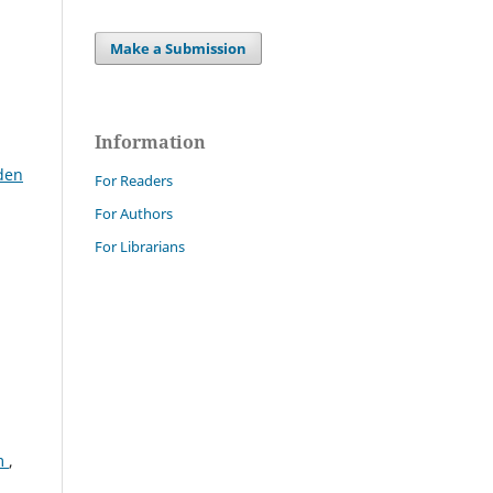
Make a Submission
Information
den
For Readers
For Authors
For Librarians
em
,