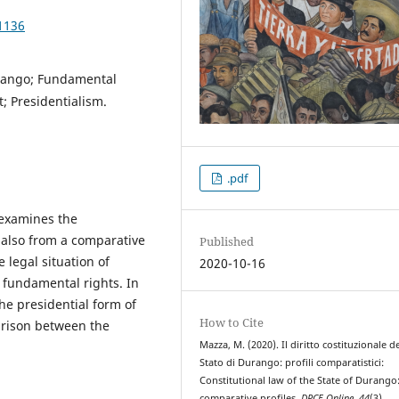
1136
Durango; Fundamental
; Presidentialism.
.pdf
 examines the
, also from a comparative
Published
e legal situation of
2020-10-16
 fundamental rights. In
the presidential form of
How to Cite
arison between the
Mazza, M. (2020). Il diritto costituzionale d
Stato di Durango: profili comparatistici:
Constitutional law of the State of Durango
comparative profiles.
DPCE Online
,
44
(3).