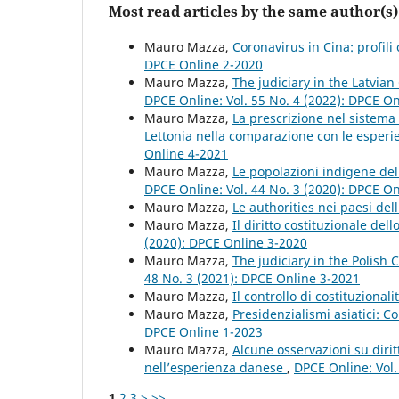
Most read articles by the same author(s)
Mauro Mazza,
Coronavirus in Cina: profili 
DPCE Online 2-2020
Mauro Mazza,
The judiciary in the Latvian
DPCE Online: Vol. 55 No. 4 (2022): DPCE O
Mauro Mazza,
La prescrizione nel sistema 
Lettonia nella comparazione con le esperi
Online 4-2021
Mauro Mazza,
Le popolazioni indigene del 
DPCE Online: Vol. 44 No. 3 (2020): DPCE O
Mauro Mazza,
Le authorities nei paesi de
Mauro Mazza,
Il diritto costituzionale del
(2020): DPCE Online 3-2020
Mauro Mazza,
The judiciary in the Polish 
48 No. 3 (2021): DPCE Online 3-2021
Mauro Mazza,
Il controllo di costituzionali
Mauro Mazza,
Presidenzialismi asiatici: C
DPCE Online 1-2023
Mauro Mazza,
Alcune osservazioni su dirit
nell’esperienza danese
,
DPCE Online: Vol.
1
2
3
>
>>