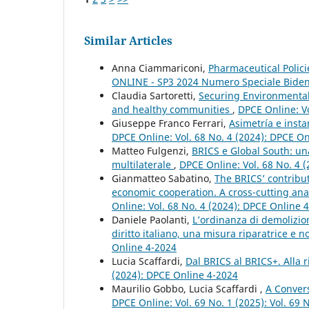
Similar Articles
Anna Ciammariconi,
Pharmaceutical Polic
ONLINE - SP3 2024 Numero Speciale Bide
Claudia Sartoretti,
Securing Environmental J
and healthy communities
,
DPCE Online: V
Giuseppe Franco Ferrari,
Asimetría e inst
DPCE Online: Vol. 68 No. 4 (2024): DPCE O
Matteo Fulgenzi,
BRICS e Global South: un
multilaterale
,
DPCE Online: Vol. 68 No. 4 
Gianmatteo Sabatino,
The BRICS’ contribut
economic cooperation. A cross-cutting an
Online: Vol. 68 No. 4 (2024): DPCE Online 
Daniele Paolanti,
L’ordinanza di demolizion
diritto italiano, una misura riparatrice e
Online 4-2024
Lucia Scaffardi,
Dal BRICS al BRICS+. Alla 
(2024): DPCE Online 4-2024
Maurilio Gobbo, Lucia Scaffardi ,
A Conver
DPCE Online: Vol. 69 No. 1 (2025): Vol. 69