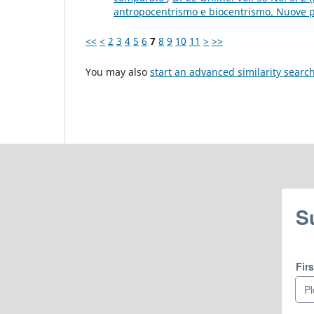
antropocentrismo e biocentrismo. Nuove pro
<<
<
2
3
4
5
6
7
8
9
10
11
>
>>
You may also
start an advanced similarity searc