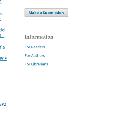
 1
 a
Make a Submission
-
del
 -
Information
f a
For Readers
For Authors
DPCE
For Librarians
i
 SP2