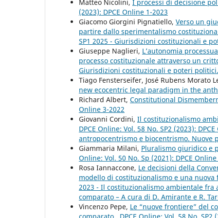
Matteo Nicolini,
I processi di decisione p
(2023): DPCE Online 1-2023
Giacomo Giorgini Pignatiello,
Verso un giud
partire dallo sperimentalismo costituzion
SP1 2025 - Giurisdizioni costituzionali e pot
Giuseppe Naglieri,
L’autonomia processuale
processo costituzionale attraverso un crit
Giurisdizioni costituzionali e poteri politic
Tiago Fensterseifer, José Rubens Morato L
new ecocentric legal paradigm in the an
Richard Albert,
Constitutional Dismemberm
Online 3-2022
Giovanni Cordini,
Il costituzionalismo ambi
DPCE Online: Vol. 58 No. SP2 (2023): DPCE 
antropocentrismo e biocentrismo. Nuove pro
Giammaria Milani,
Pluralismo giuridico e 
Online: Vol. 50 No. Sp (2021): DPCE Onlin
Rosa Iannaccone,
Le decisioni della Conve
modello di costituzionalismo e una nuova 
2023 - Il costituzionalismo ambientale fra
comparato – A cura di D. Amirante e R. Tar
Vincenzo Pepe,
Le “nuove frontiere” del c
comparato
,
DPCE Online: Vol. 58 No. SP2 (