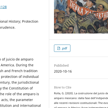
1128
onal History; Protection
sprudence.
.pdf
on of juicio de amparo
n America. During the
Published
sh and French tradition
2020-10-16
e protection of individual
ntury, the jurisdictional
How to Cite
 the Constitution of
he role of the amparo is
Rolla, G. (2020). La costruzione del juicio d
amparo mexicano: dalla fase dell’indipend
l acts, the parameter
alle recenti revisioni costituzionali: The ev
titution and international
of amparo in Mexico: from independence 