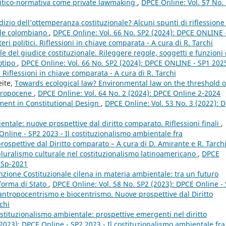
olitico-normativa come private lawmaking
,
DPCE Online: Vol. 57 No.
izio dell’ottemperanza costituzionale? Alcuni spunti di riflessione
ale colombiano
,
DPCE Online: Vol. 66 No. SP2 (2024): DPCE ONLINE 
eri politici. Riflessioni in chiave comparata - A cura di R. Tarchi
 del giudice costituzionale. Rileggere regole, soggetti e funzioni 
totipo
,
DPCE Online: Vol. 66 No. SP2 (2024): DPCE ONLINE - SP1 2025
i. Riflessioni in chiave comparata - A cura di R. Tarchi
eite,
Towards ecological law? Environmental law on the threshold o
thropocene
,
DPCE Online: Vol. 64 No. 2 (2024): DPCE Online 2-2024
ent in Constitutional Design
,
DPCE Online: Vol. 53 No. 3 (2022): 
entale: nuove prospettive dal diritto comparato. Riflessioni finali
,
Online - SP2 2023 - Il costituzionalismo ambientale fra
spettive dal Diritto comparato – A cura di D. Amirante e R. Tarch
pluralismo culturale nel costituzionalismo latinoamericano
,
DPCE
e Sp-2021
nzione Costituzionale cilena in materia ambientale: tra un futuro
forma di Stato
,
DPCE Online: Vol. 58 No. SP2 (2023): DPCE Online -
 antropocentrismo e biocentrismo. Nuove prospettive dal Diritto
chi
ostituzionalismo ambientale: prospettive emergenti nel diritto
2023): DPCE Online - SP2 2023 - Il costituzionalismo ambientale fra