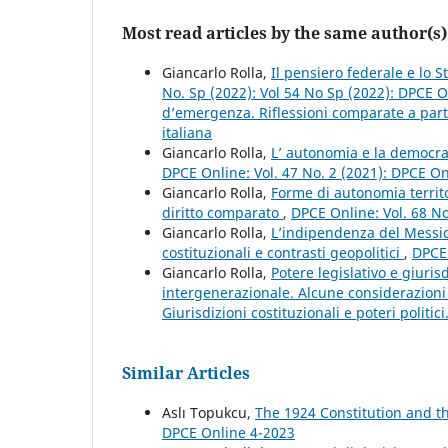
Most read articles by the same author(s)
Giancarlo Rolla,
Il pensiero federale e lo 
No. Sp (2022): Vol 54 No Sp (2022): DPCE O
d’emergenza. Riflessioni comparate a partir
italiana
Giancarlo Rolla,
L’ autonomia e la democraz
DPCE Online: Vol. 47 No. 2 (2021): DPCE O
Giancarlo Rolla,
Forme di autonomia territ
diritto comparato
,
DPCE Online: Vol. 68 N
Giancarlo Rolla,
L’indipendenza del Messico
costituzionali e contrasti geopolitici
,
DPCE 
Giancarlo Rolla,
Potere legislativo e giurisd
intergenerazionale. Alcune considerazioni 
Giurisdizioni costituzionali e poteri politic
Similar Articles
Aslı Topukcu,
The 1924 Constitution and t
DPCE Online 4-2023