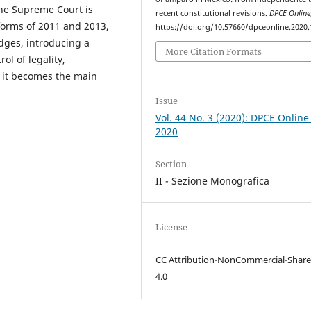
 the Supreme Court is
recent constitutional revisions.
DPCE Online
eforms of 2011 and 2013,
https://doi.org/10.57660/dpceonline.2020
udges, introducing a
More Citation Formats
ol of legality,
ay it becomes the main
Issue
Vol. 44 No. 3 (2020): DPCE Online
2020
Section
II - Sezione Monografica
License
CC Attribution-NonCommercial-Share
4.0