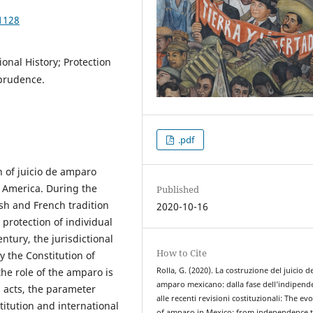
1128
onal History; Protection
sprudence.
.pdf
on of juicio de amparo
n America. During the
Published
sh and French tradition
2020-10-16
e protection of individual
ntury, the jurisdictional
How to Cite
 the Constitution of
he role of the amparo is
Rolla, G. (2020). La costruzione del juicio d
amparo mexicano: dalla fase dell’indipend
l acts, the parameter
alle recenti revisioni costituzionali: The ev
titution and international
of amparo in Mexico: from independence 