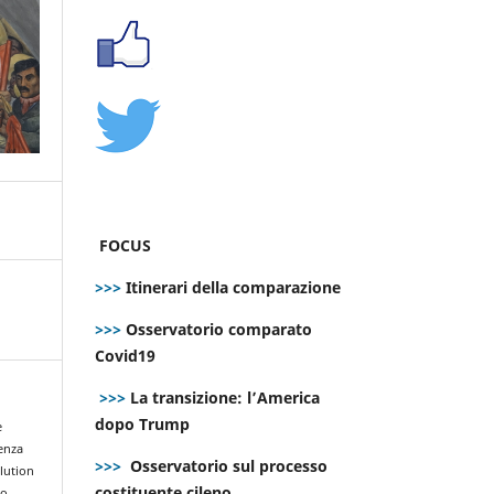
FOCUS
>>>
Itinerari della comparazione
>>>
Osservatorio comparato
Covid19
>>>
La transizione: l’America
dopo Trump
e
enza
>>>
Osservatorio sul processo
olution
costituente cileno
to