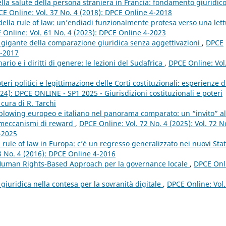
della salute della persona straniera in Francia: fondamento giuridico
E Online: Vol. 37 No. 4 (2018): DPCE Online 4-2018
 della rule of law: un’endiadi funzionalmente protesa verso una let
 Online: Vol. 61 No. 4 (2023): DPCE Online 4-2023
 gigante della comparazione giuridica senza aggettivazioni
,
DPCE
2-2017
nario e i diritti di genere: le lezioni del Sudafrica
,
DPCE Online: Vol
eri politici e legittimazione delle Corti costituzionali: esperienze d
24): DPCE ONLINE - SP1 2025 - Giurisdizioni costituzionali e poteri
 cura di R. Tarchi
eblowing europeo e italiano nel panorama comparato: un “invito” al
i meccanismi di reward
,
DPCE Online: Vol. 72 No. 4 (2025): Vol. 72 N
4-2025
a rule of law in Europa: c’è un regresso generalizzato nei nuovi Stat
8 No. 4 (2016): DPCE Online 4-2016
 Human Rights-Based Approach per la governance locale
,
DPCE Onl
giuridica nella contesa per la sovranità digitale
,
DPCE Online: Vol.