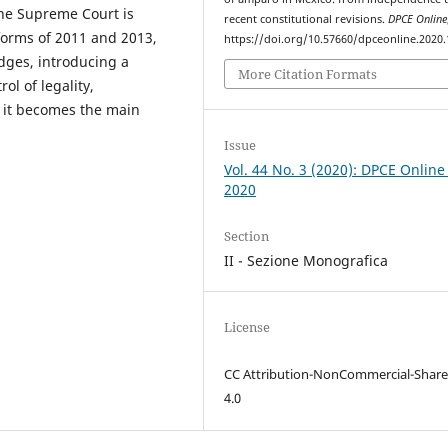
 the Supreme Court is
recent constitutional revisions.
DPCE Online
eforms of 2011 and 2013,
https://doi.org/10.57660/dpceonline.2020
udges, introducing a
More Citation Formats
ol of legality,
ay it becomes the main
Issue
Vol. 44 No. 3 (2020): DPCE Online
2020
Section
II - Sezione Monografica
License
CC Attribution-NonCommercial-Share
4.0