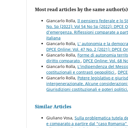
Most read articles by the same author(s)
Giancarlo Rolla,
Il pensiero federale e lo 
No. Sp (2022): Vol 54 No Sp (2022): DPCE O
d’emergenza. Riflessioni comparate a partir
italiana
Giancarlo Rolla,
L’ autonomia e la democraz
DPCE Online: Vol. 47 No. 2 (2021): DPCE O
Giancarlo Rolla,
Forme di autonomia territ
diritto comparato
,
DPCE Online: Vol. 68 N
Giancarlo Rolla,
L’indipendenza del Messico
costituzionali e contrasti geopolitici
,
DPCE 
Giancarlo Rolla,
Potere legislativo e giurisd
intergenerazionale. Alcune considerazioni 
Giurisdizioni costituzionali e poteri politic
Similar Articles
Giuliano Vosa,
Sulla problematica tutela del
e comparato a partire dal “caso Romania”