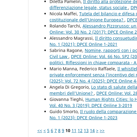
Diletta Pamelin,
Il diritto alla protezione 
differenziazione legale, status sociale
,
DPC
Nicola Maffei,
Tutela del bilancio e difesa
costituzionale dell’Unione Europea?
,
DPCE
Rolando Tarchi,
Alessandro Pizzorusso: un
Online: Vol. 30 No. 2 (2017): DPCE Online 
Alessandro Magrassi,
Il diritto consuetudi
No. 1 (2021): DPCE Online 1-2021
Sabrina Ragone,
Nomine, rapporti con i pot
Civil Law
,
DPCE Online: Vol. 66 No. SP2 (20
politici. Riflessioni in chiave comparata - A
Mario Manna, Federico Raffaele,
Il whistl
private enforcement senza l’incentivo de
(2025): Vol. 72 No. 4 (2025): DPCE Online 
Angela Di Gregorio,
Lo stato di salute dell
membri dell’Unione?
,
DPCE Online: Vol. 2
Giovanna Tieghi,
Human Rights Cities: lo
Vol. 40 No. 3 (2019): DPCE Online 3-2019
Guido Smorto,
Il ruolo della comparazione 
No. 1 (2023): DPCE Online 1-2023
<<
<
5
6
7
8
9
10
11
12
13
14
>
>>