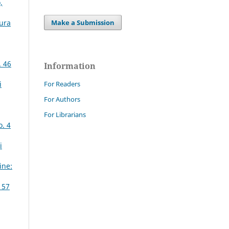
,
tura
Make a Submission
. 46
Information
i
For Readers
For Authors
For Librarians
o. 4
i
ine:
 57