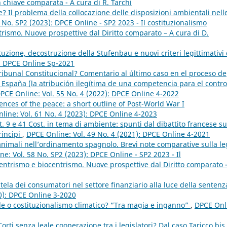
 in chiave comparata - A cura di R. Tarchi
? Il problema della collocazione delle disposizioni ambientali nell
 No. SP2 (2023): DPCE Online - SP2 2023 - Il costituzionalismo
rismo. Nuove prospettive dal Diritto comparato – A cura di D.
tuzione, decostruzione della Stufenbau e nuovi criteri legittimativi 
): DPCE Online Sp-2021
ibunal Constitucional? Comentario al último caso en el proceso de
en España (la atribución ilegítima de una competencia para el contro
PCE Online: Vol. 55 No. 4 (2022): DPCE Online 4-2022
nces of the peace: a short outline of Post-World War I
line: Vol. 61 No. 4 (2023): DPCE Online 4-2023
t. 9 e 41 Cost. in tema di ambiente: spunti dal dibattito francese su
rincipi
,
DPCE Online: Vol. 49 No. 4 (2021): DPCE Online 4-2021
animali nell’ordinamento spagnolo. Brevi note comparative sulla l
e: Vol. 58 No. SP2 (2023): DPCE Online - SP2 2023 - Il
entrismo e biocentrismo. Nuove prospettive dal Diritto comparato 
tela dei consumatori nel settore finanziario alla luce della sentenz
0): DPCE Online 3-2020
e o costituzionalismo climatico? “Tra magia e inganno”
,
DPCE Onl
orti senza leale cooperazione tra i legislatori? Dal caso Taricco bis 