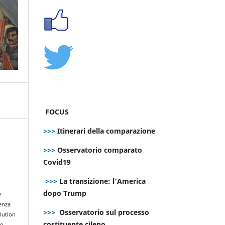
FOCUS
>>>
Itinerari della comparazione
>>>
Osservatorio comparato
Covid19
>>>
La transizione: l’America
dopo Trump
e
enza
>>>
Osservatorio sul processo
olution
costituente cileno
to