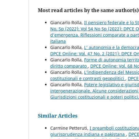
Most read articles by the same author(s)
Giancarlo Rolla,
Il pensiero federale e lo 
No. Sp (2022): Vol 54 No Sp (2022): DPCE O
d’emergenza. Riflessioni comparate a partir
italiana
Giancarlo Rolla,
L’ autonomia e la democraz
DPCE Online: Vol. 47 No. 2 (2021): DPCE O
Giancarlo Rolla,
Forme di autonomia territ
diritto comparato
,
DPCE Online: Vol. 68 N
Giancarlo Rolla,
L’indipendenza del Messico
costituzionali e contrasti geopolitici
,
DPCE 
Giancarlo Rolla,
Potere legislativo e giurisd
intergenerazionale. Alcune considerazioni 
Giurisdizioni costituzionali e poteri politic
Similar Articles
Carmine Petteruti,
I preamboli costituzional
giurisprudenza indiana e pakistana
,
DPCE 