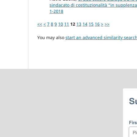
sindacato di costituzionalità “in supplenz
1-2018
<<
<
7
8
9
10
11
12
13
14
15
16
>
>>
You may also
start an advanced similarity searc