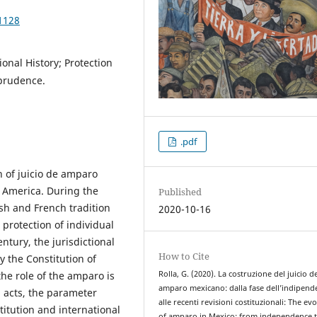
1128
onal History; Protection
sprudence.
.pdf
on of juicio de amparo
n America. During the
Published
sh and French tradition
2020-10-16
e protection of individual
ntury, the jurisdictional
How to Cite
 the Constitution of
he role of the amparo is
Rolla, G. (2020). La costruzione del juicio d
amparo mexicano: dalla fase dell’indipend
l acts, the parameter
alle recenti revisioni costituzionali: The ev
titution and international
of amparo in Mexico: from independence 