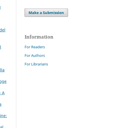
e
Make a Submission
del
Information
l
For Readers
For Authors
For Librarians
lla
egge
– A
a
ine:
al