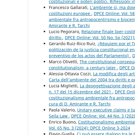
costituzionali e poteri politici. Riflessioni
Francesco Gallarati,
L’ambiente sì, ma dove
costituzioni europee
,
DPCE Online: Vol. 58
ambientale fra antropocentrismo e biocent
Amirante e R. Tarchi
Lucio Pegoraro,
Relazione finale Iper-costi
diritto
,
DPCE Online: Vol. 50 No. Sp (2021
Gerardo Ruiz-Rico Ruiz,
¿Réquiem por el Tr
politización de la justicia constitucional 
preventivo de los actos del Parlamento)
,
D
Marco Olivetti,
The constitutional conseque
constitutionalism, a century later
,
DPCE On
Alessia-Ottavia Cozzi,
La modifica degli art
Carta dell’ambiente del 2004 tra diritti e p
Lucia Miglietti,
La deoggettivazione degli 
n. 17 del 15 dicembre del 2021
,
DPCE Onlin
costituzionalismo ambientale fra antropoc
cura di D. Amirante e R. Tarchi
Paola Valerio,
Unitary executive claims e tu
Seila Law
,
DPCE Online: Vol. 44 No. 3 (202
Enrico Buono,
Costituzionalismo ambiental
Vol. 65 No. 3 (2024): DPCE Online 3-2024
Flavio Guella,
Ci può essere dialogo tra le C