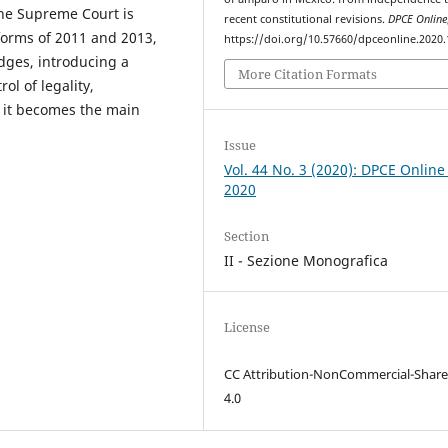
 the Supreme Court is
recent constitutional revisions.
DPCE Online
eforms of 2011 and 2013,
https://doi.org/10.57660/dpceonline.2020
udges, introducing a
More Citation Formats
ol of legality,
ay it becomes the main
Issue
Vol. 44 No. 3 (2020): DPCE Online
2020
Section
II - Sezione Monografica
License
CC Attribution-NonCommercial-Share
4.0