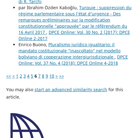
di R. Tarchi
par İbrahim Özden Kaboğlu,
Turquie : suppression du
régime parlementaire sous l’état d’urgence - Des
remarques préliminaires sur la modification
constitutionnelle “approuvée” par le référendum du
16 Avril 2017
,
DPCE Online: Vol. 30 No. 2 (2017): DPCE
Online 2-2017
Enrico Buono,
Pluralismo jurídico igualitario: il
mandato costituzionale “inascoltato” nel modello
boliviano di cooperazione intergiurisdizionale
,
DPCE
Online: Vol. 37 No. 4 (2018): DPCE Online 4-2018
<<
<
1
2
3
4
5
6
7
8
9
10
>
>>
You may also
start an advanced similarity search
for this
article.