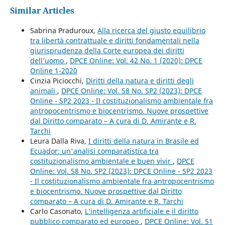
Similar Articles
Sabrina Praduroux,
Alla ricerca del giusto equilibrio
tra libertà contrattuale e diritti fondamentali nella
giurisprudenza della Corte europea dei diritti
dell’uomo
,
DPCE Online: Vol. 42 No. 1 (2020): DPCE
Online 1-2020
Cinzia Piciocchi,
Diritti della natura e diritti degli
animali
,
DPCE Online: Vol. 58 No. SP2 (2023): DPCE
Online - SP2 2023 - Il costituzionalismo ambientale fra
antropocentrismo e biocentrismo. Nuove prospettive
dal Diritto comparato – A cura di D. Amirante e R.
Tarchi
Leura Dalla Riva,
I diritti della natura in Brasile ed
Ecuador: un'analisi comparatistica tra
costituzionalismo ambientale e buen vivir
,
DPCE
Online: Vol. 58 No. SP2 (2023): DPCE Online - SP2 2023
- Il costituzionalismo ambientale fra antropocentrismo
e biocentrismo. Nuove prospettive dal Diritto
comparato – A cura di D. Amirante e R. Tarchi
Carlo Casonato,
L’intelligenza artificiale e il diritto
pubblico comparato ed europeo
,
DPCE Online: Vol. 51