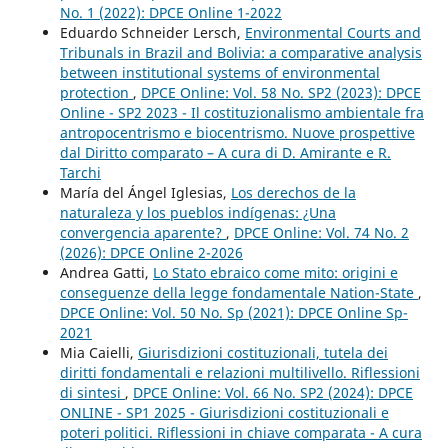
No. 1 (2022): DPCE Online 1-2022
Eduardo Schneider Lersch,
Environmental Courts and
Tribunals in Brazil and Bolivia: a comparative analysis
between institutional systems of environmental
protection
,
DPCE Online: Vol. 58 No. SP2 (2023): DPCE
Online - SP2 2023 - Il costituzionalismo ambientale fra
antropocentrismo e biocentrismo. Nuove prospettive
dal Diritto comparato – A cura di D. Amirante e R.
Tarchi
María del Ángel Iglesias,
Los derechos de la
naturaleza y los pueblos indígenas: ¿Una
convergencia aparente?
,
DPCE Online: Vol. 74 No. 2
(2026): DPCE Online 2-2026
Andrea Gatti,
Lo Stato ebraico come mito: origini e
conseguenze della legge fondamentale Nation-State
,
DPCE Online: Vol. 50 No. Sp (2021): DPCE Online Sp-
2021
Mia Caielli,
Giurisdizioni costituzionali, tutela dei
diritti fondamentali e relazioni multilivello. Riflessioni
di sintesi
,
DPCE Online: Vol. 66 No. SP2 (2024): DPCE
ONLINE - SP1 2025 - Giurisdizioni costituzionali e
poteri politici. Riflessioni in chiave comparata - A cura