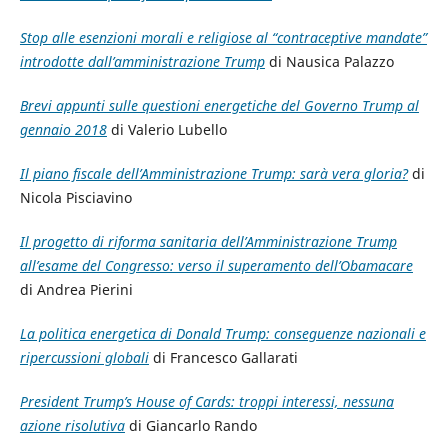
Stop alle esenzioni morali e religiose al “contraceptive mandate”
introdotte dall’amministrazione Trump
di Nausica Palazzo
Brevi appunti sulle questioni energetiche del Governo Trump al
gennaio 2018
di Valerio Lubello
Il piano fiscale dell’Amministrazione Trump: sarà vera gloria?
di
Nicola Pisciavino
Il progetto di riforma sanitaria dell’Amministrazione Trump
all’esame del Congresso: verso il superamento dell’Obamacare
di Andrea Pierini
La politica energetica di Donald Trump: conseguenze nazionali e
ripercussioni globali
di Francesco Gallarati
President Trump’s House of Cards: troppi interessi, nessuna
azione risolutiva
di Giancarlo Rando