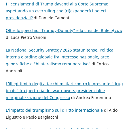
I licenziamenti di Trump davanti alla Corte Suprema:
aspettando un overruling che (ri)espanderà i poteri
presidenziali
?
di Daniele Camoni
Oltre lo specchio
.
“
Trumpy
-
Dumpty
”
e la crisi del Rule
of
Law
di
Luca Pietro Vanoni
La National Security Strategy 2025 statunitense. Politica
interna e ordine globale fra interesse nazionale, aree
geografiche e "bilateralismo remunerativo"
di Enrico
Andreoli
L’illegittimità degli attacchi militari contro le presunte “drug
boats” tra ipertrofia dei war powers presidenziali e
marginalizzazione del Congresso
di Andrea Fiorentino
L'impatto del trumpismo sul diritto internazionale
di Aldo
Ligustro e Paolo Bargiacchi