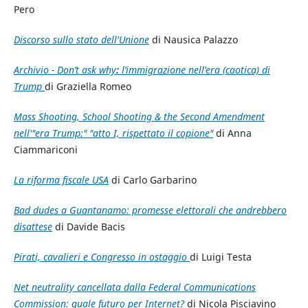
Pero
Discorso sullo stato dell'Unione
di Nausica Palazzo
Archivio - Don’t ask why
:
l’immigrazione nell’era (caotica) di
Trump
di Graziella Romeo
Mass Shooting, School Shooting & the Second Amendment
nell'"era Trump:" "atto I, rispettato il copione"
di Anna
Ciammariconi
La riforma fiscale USA
di Carlo Garbarino
Bad dudes a Guantanamo: promesse elettorali che andrebbero
disattese
di Davide Bacis
Pirati, cavalieri e Congresso in ostaggio
di Luigi Testa
Net neutrality cancellata dalla Federal Communications
Commission: quale futuro per Internet?
di Nicola Pisciavino