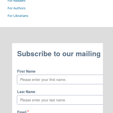
For Readers
For Authors
For Librarians