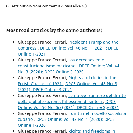
CC Attribution-NonCommercial-ShareAlike 4.0
Most read articles by the same author(s)
Giuseppe Franco Ferrari,
President Trump and the
Congress
,
DPCE Online: Vol. 46 No. 1 (2021): DPCE
Online 1-2021
Giuseppe Franco Ferrari,
Los derechos en el
constitucionalismo mexicano
,
DPCE Online: Vol. 44
No. 3 (2020): DPCE Online 3-2020
Giuseppe Franco Ferrari,
Rights and duties in the
Polish Charter of 1921
,
DPCE Online: Vol. 48 No. 3
(2021): DPCE Online 3-2021
Giuseppe Franco Ferrari,
Le nuove frontiere del diritto
della globalizzazione. Riflessioni di sintesi
,
DPCE
Online: Vol. 50 No. Sp (2021): DPCE Online Sp-2021
Giuseppe Franco Ferrari,
I diritti nel modello socialista
cubano
,
DPCE Online: Vol. 42 No. 1 (2020): DPCE
Online 1-2020
Giuseppe Franco Ferrari,
Rights and freedoms in