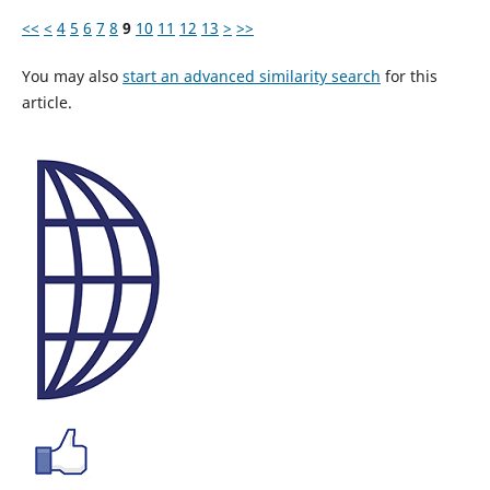
<<
<
4
5
6
7
8
9
10
11
12
13
>
>>
You may also
start an advanced similarity search
for this
article.