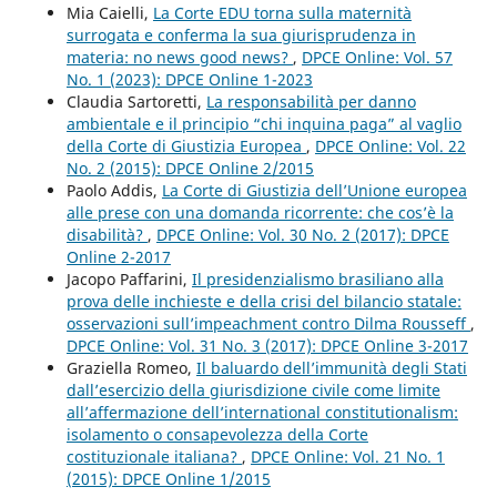
Mia Caielli,
La Corte EDU torna sulla maternità
surrogata e conferma la sua giurisprudenza in
materia: no news good news?
,
DPCE Online: Vol. 57
No. 1 (2023): DPCE Online 1-2023
Claudia Sartoretti,
La responsabilità per danno
ambientale e il principio “chi inquina paga” al vaglio
della Corte di Giustizia Europea
,
DPCE Online: Vol. 22
No. 2 (2015): DPCE Online 2/2015
Paolo Addis,
La Corte di Giustizia dell’Unione europea
alle prese con una domanda ricorrente: che cos’è la
disabilità?
,
DPCE Online: Vol. 30 No. 2 (2017): DPCE
Online 2-2017
Jacopo Paffarini,
Il presidenzialismo brasiliano alla
prova delle inchieste e della crisi del bilancio statale:
osservazioni sull’impeachment contro Dilma Rousseff
,
DPCE Online: Vol. 31 No. 3 (2017): DPCE Online 3-2017
Graziella Romeo,
Il baluardo dell’immunità degli Stati
dall’esercizio della giurisdizione civile come limite
all’affermazione dell’international constitutionalism:
isolamento o consapevolezza della Corte
costituzionale italiana?
,
DPCE Online: Vol. 21 No. 1
(2015): DPCE Online 1/2015