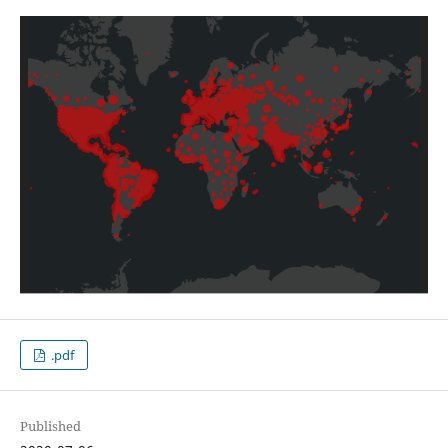
.pdf
Published