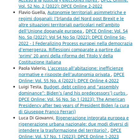
Vol. 52 No. 2 (2022): DPCE Online 2-2022
Flavio Guella,
Autonomie territoriali asimmetriche e
regimi doganali: l’Irlanda del Nord post Brexit e le
altre situazioni territoriali particolari nell’ambito
dell’Unione doganale europea
,
DPCE Online: Vol. 54
No. Sp (2022): Vol 54 No Sp (2022): DPCE Online Sp-
2022 - I Federalizing Process europei nella democrazia
d’emergenza. Riflessioni comparate a partire dai
‘primi’ 20 anni della riforma del Titolo V della
Costituzione italiana
Paola Valerio,
L’accesso all’abitazione: inefficienze
normative e risposte dell’autonomia privata
,
DPCE
Online: Vol. 55 No. 4 (2022): DPCE Online 4-2022
Luigi Testa,
Budget, debt ceiling and “assembly
dominance”: Biden’s (and his predecessors’) curbs
,
DPCE Online: Vol. 56 No. Sp 1 (2023): The American
Presidency after two years of President Biden (a cura
di Giuseppe Franco Ferrari)
Luca Di Giovanni,
Rigenerazione integrata europea e
rigenerazione urbana nazionale: due modi diversi di
intendere la trasformazione del territorio?
,
DPCE
Online: Vol. 57 No. 1 (2023): DPCE Online 1-2023