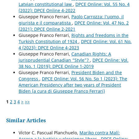
Latvian constitutional law
,
DPCE Online: Vol. 55 No. 4
(2022): DPCE Online 4-2022
Giuseppe Franco Ferrari,
Paolo Carrozza: l’uomo, il
giurista e il comparatista
,
DPCE Online: Vol. 47 No. 2
(2021): DPCE Online 2-2021
Giuseppe Franco Ferrari,
Rights and freedoms in the
Turkish Constitution of 1924
,
DPCE Online: Vol. 61 No.
4 (2023): DPCE Online 4-2023
Giuseppe Franco Ferrari,
Canadian Rights: A
jurisprudential Canadian “Style”?
,
DPCE Online: Vol.
38 No. 1 (2019): DPCE Online 1-2019
Giuseppe Franco Ferrari,
President Biden and the
Congress
,
DPCE Online: Vol. 56 No. Sp 1 (2023): The
American Presidency after two years of President
Biden (a cura di Giuseppe Franco Ferrari)
1
2
3
4
>
>>
Similar Articles
Víctor C. Pascual Planchuelo,
Mariko contra Malí:
Acceso a la Justicia y elecciones libres
,
DPCE Online: