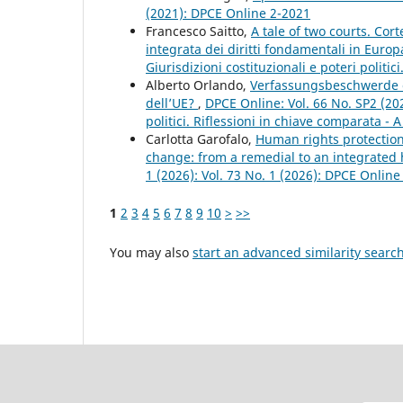
(2021): DPCE Online 2-2021
Francesco Saitto,
A tale of two courts. Cor
integrata dei diritti fondamentali in Euro
Giurisdizioni costituzionali e poteri politic
Alberto Orlando,
Verfassungsbeschwerde e 
dell’UE?
,
DPCE Online: Vol. 66 No. SP2 (202
politici. Riflessioni in chiave comparata - A
Carlotta Garofalo,
Human rights protection
change: from a remedial to an integrate
1 (2026): Vol. 73 No. 1 (2026): DPCE Online
1
2
3
4
5
6
7
8
9
10
>
>>
You may also
start an advanced similarity searc