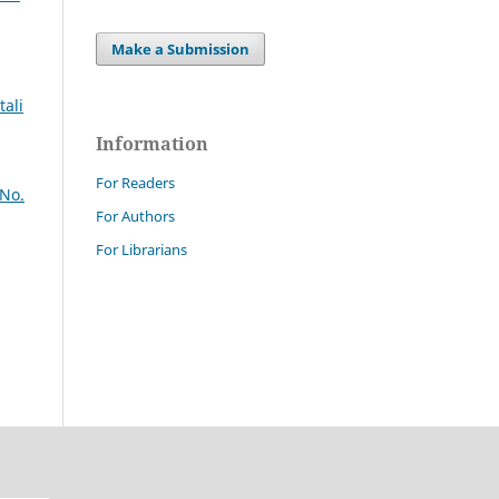
Make a Submission
tali
Information
For Readers
 No.
For Authors
For Librarians