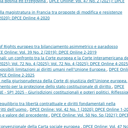
lla Bosnia ed Erzegovina
,
DPCE Online: Vol. 47 No. 2 (2021): DPCE
lla magistratura in Francia tra proposte di modifica e resistenze
(2020): DPCE Online 4-2020
l of Rights europeo tra bilanciamento asimmetrico e paradosso
E Online: Vol. 39 No. 2 (2019): DPCE Online 2-2019
nali: un confronto tra la Corte europea e la Corte interamericana d
2025): Vol. 72 No. 4 (2025): Vol. 72 No. 4 (2025): DPCE Online 4-2025
ossibili limitazioni ai diritti umani nell’Unione Europea
,
DPCE Onli
 DPCE Online 2-2025
 nella giurisprudenza della Corte di giustizia dell’Unione europea.
mento per la protezione dello stato costituzionale di diritto
,
DPCE
- SP1 2025 - Giurisdizioni costituzionali e poteri politici. Riflessio
equilibrio tra libertà contrattuale e diritti fondamentali nella
ritti dell’uomo
,
DPCE Online: Vol. 42 No. 1 (2020): DPCE Online 1-2
to e valore del precedente
,
DPCE Online: Vol. 50 No. Sp (2021): DPC
convenzionale della Carta sociale europea
,
DPCE Online: Vol. 47 No