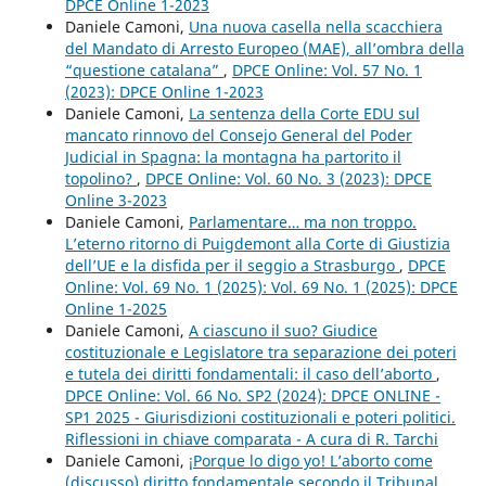
DPCE Online 1-2023
Daniele Camoni,
Una nuova casella nella scacchiera
del Mandato di Arresto Europeo (MAE), all’ombra della
“questione catalana”
,
DPCE Online: Vol. 57 No. 1
(2023): DPCE Online 1-2023
Daniele Camoni,
La sentenza della Corte EDU sul
mancato rinnovo del Consejo General del Poder
Judicial in Spagna: la montagna ha partorito il
topolino?
,
DPCE Online: Vol. 60 No. 3 (2023): DPCE
Online 3-2023
Daniele Camoni,
Parlamentare… ma non troppo.
L’eterno ritorno di Puigdemont alla Corte di Giustizia
dell’UE e la disfida per il seggio a Strasburgo
,
DPCE
Online: Vol. 69 No. 1 (2025): Vol. 69 No. 1 (2025): DPCE
Online 1-2025
Daniele Camoni,
A ciascuno il suo? Giudice
costituzionale e Legislatore tra separazione dei poteri
e tutela dei diritti fondamentali: il caso dell’aborto
,
DPCE Online: Vol. 66 No. SP2 (2024): DPCE ONLINE -
SP1 2025 - Giurisdizioni costituzionali e poteri politici.
Riflessioni in chiave comparata - A cura di R. Tarchi
Daniele Camoni,
¡Porque lo digo yo! L’aborto come
(discusso) diritto fondamentale secondo il Tribunal