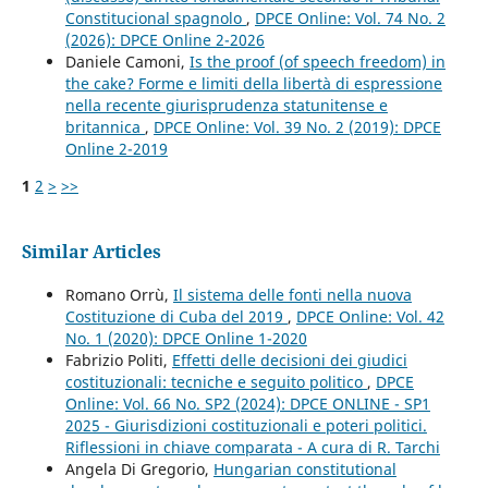
Constitucional spagnolo
,
DPCE Online: Vol. 74 No. 2
(2026): DPCE Online 2-2026
Daniele Camoni,
Is the proof (of speech freedom) in
the cake? Forme e limiti della libertà di espressione
nella recente giurisprudenza statunitense e
britannica
,
DPCE Online: Vol. 39 No. 2 (2019): DPCE
Online 2-2019
1
2
>
>>
Similar Articles
Romano Orrù,
Il sistema delle fonti nella nuova
Costituzione di Cuba del 2019
,
DPCE Online: Vol. 42
No. 1 (2020): DPCE Online 1-2020
Fabrizio Politi,
Effetti delle decisioni dei giudici
costituzionali: tecniche e seguito politico
,
DPCE
Online: Vol. 66 No. SP2 (2024): DPCE ONLINE - SP1
2025 - Giurisdizioni costituzionali e poteri politici.
Riflessioni in chiave comparata - A cura di R. Tarchi
Angela Di Gregorio,
Hungarian constitutional