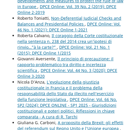
developments and measures to protect the rule of law
in Europe
,
DPCE Online: Vol. 39 No. 2 (2019): DPCE
Online 2-2019
Roberto Toniatti,
Non-Deferential Judicial Checks and
Balances and Presidential Policies
,
DPCE Online: Vol.
46 No. 1 (2021): DPCE Online 1-2021
Roberta Calvano,
Il coraggio della Corte costituzionale
nella sentenza n. 238 del 2014 crea un’ipotesi di
rinvio…”à la carte?”
,
DPCE Online: Vol. 21 No. 1
(2015): DPCE Online 1/2015
Giovanni Aversente,
Il principio di precauzione: il
rapporto problematico tra diritto e incertezza
scientifica
,
DPCE Online: Vol. 44 No. 3 (2020): DPCE
Online 3-2020
Nicola D’Anza,
L’evoluzione della giustizia
costituzionale in Francia e il problema della
responsabilità dello Stato da illecito nell’esercizio
della funzione legislativa
,
DPCE Online: Vol. 66 No.
SP2 (2024): DPCE ONLINE - SP1 2025 - Giurisdizioni
costituzionali e poteri politici. Riflessioni in chiave
comparata - A cura di R. Tarchi
Giuliana G. Carboni,
A proposito della Brexit: gli effetti
del referendum sul Regno Unito e l’Unione europea
,