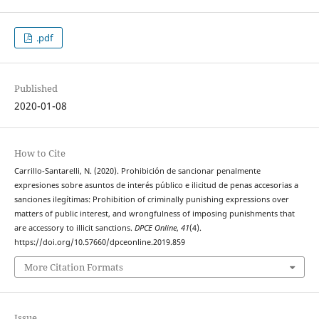
.pdf
Published
2020-01-08
How to Cite
Carrillo-Santarelli, N. (2020). Prohibición de sancionar penalmente
expresiones sobre asuntos de interés público e ilicitud de penas accesorias a
sanciones ilegítimas: Prohibition of criminally punishing expressions over
matters of public interest, and wrongfulness of imposing punishments that
are accessory to illicit sanctions.
DPCE Online
,
41
(4).
https://doi.org/10.57660/dpceonline.2019.859
More Citation Formats
Issue