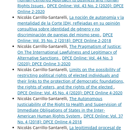
Rights Issues
,
DPCE Online: Vol. 43 No. 2 (2020): DPCE
Online 2-2020
Nicolás Carrillo-Santarelli,
La noción de autonomía y la
mentalidad de la Corte IDH, reflejadas en su opinión
consultiva sobre identidad de género y no
discriminación de parejas del mismo sexo
,
DPCE
Online: Vol. 35 No. 2 (2018): DPCE Online 2-2018
Nicolás Carrillo-Santarelli,
The Pragmatism of Justice:
On The International Lawfulness and Legitimacy of
Alternative Sanctions
,
DPCE Online: Vol. 44 No. 3
(2020): DPCE Online 3-2020
Nicolás Carrillo-Santarelli,
Limits on the possibility of
restricting political rights of elected individuals and
their links to the protection of democratic foundations,
the rights of voters, and the rights of the elected
,
DPCE Online: Vol. 45 No. 4 (2020): DPCE Online 4-2020
Nicolás Carrillo-Santarelli,
The Autonomous
Justiciability of the Right to Health and Supervision of
Immediate Obligations of States in the Inter-
American Human Rights System
,
DPCE Online: Vol. 37
No. 4 (2018): DPCE Online 4-2018
Nicolás Carrillo-Santarelli,
La legitimidad procesal de