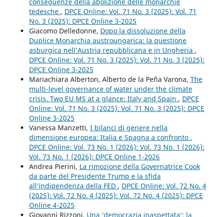
conseguenze della abolizione delle monarchie
tedesche
,
DPCE Online: Vol. 71 No. 3 (2025): Vol. 71
No. 3 (2025): DPCE Online 3-2025
Giacomo Delledonne,
Dopo la dissoluzione della
Duplice Monarchia austroungarica: la questione
asburgica nell’Austria repubblicana e in Ungheria
,
DPCE Online: Vol. 71 No. 3 (2025): Vol. 71 No. 3 (2025):
DPCE Online 3-2025
Mariachiara Alberton, Alberto de la Peña Varona,
The
multi-level governance of water under the climate
crisis. Two EU MS at a glance: Italy and Spain
,
DPCE
Online: Vol. 71 No. 3 (2025): Vol. 71 No. 3 (2025): DPCE
Online 3-2025
Vanessa Manzetti,
I bilanci di genere nella
dimensione europea: Italia e Spagna a confronto
,
DPCE Online: Vol. 73 No. 1 (2026): Vol. 73 No. 1 (2026):
Vol. 73 No. 1 (2026): DPCE Online 1-2026
Andrea Pierini,
La rimozione della Governatrice Cook
da parte del Presidente Trump e la sfida
all’indipendenza della FED
,
DPCE Online: Vol. 72 No. 4
(2025): Vol. 72 No. 4 (2025): Vol. 72 No. 4 (2025): DPCE
Online 4-2025
Giovanni Rizzoni,
Una ‘democrazia inaspettata’: la