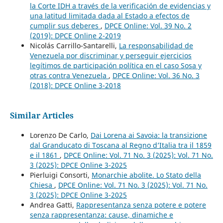
la Corte IDH a través de la verificación de evidencias y
una latitud limitada dada al Estado a efectos de
cumplir sus deberes
,
DPCE Online: Vol. 39 No. 2
(2019): DPCE Online 2-2019
Nicolás Carrillo-Santarelli,
La responsabilidad de
Venezuela por discriminar y perseguir ejercicios
legítimos de participación política en el caso Sosa y
otras contra Venezuela
,
DPCE Online: Vol. 36 No. 3
(2018): DPCE Online 3-2018
Similar Articles
Lorenzo De Carlo,
Dai Lorena ai Savoia: la transizione
dal Granducato di Toscana al Regno d’Italia tra il 1859
e il 1861
,
DPCE Online: Vol. 71 No. 3 (2025): Vol. 71 No.
3 (2025): DPCE Online 3-2025
Pierluigi Consorti,
Monarchie abolite. Lo Stato della
Chiesa
,
DPCE Online: Vol. 71 No. 3 (2025): Vol. 71 No.
3 (2025): DPCE Online 3-2025
Andrea Gatti,
Rappresentanza senza potere e potere
senza rappresentanza: cause, dinamiche e