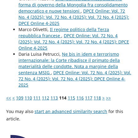
forma di governo della Mongolia fra consolidamento
democratico e nuove tensioni
,
DPCE Online: Vol. 72
No. 4 (2025): Vol. 72 No. 4 (2025): Vol. 72 No. 4 (2025):
DPCE Online 4-2025
Marco Olivetti,
Il regime politico della Terza
repubblica francese
,
DPCE Online: Vol. 72 No. 4
(2025): Vol. 72 No. 4 (2025): Vol. 72 No. 4 (2025): DPCE
Online 4-2025
Daria Luisa Petrucci,
Ne bis in idem e terrorismo
internazionale: la Corte ribadisce il primato della
materialità delle condotte. Nota a margine della
sentenza MSIG
,
DPCE Online: Vol. 72 No. 4 (2025): Vol.
72 No. 4 (2025): Vol. 72 No. 4 (2025): DPCE Online 4-
2025
<<
<
109
110
111
112
113
114
115
116
117
118
>
>>
You may also
start an advanced similarity search
for this
article.