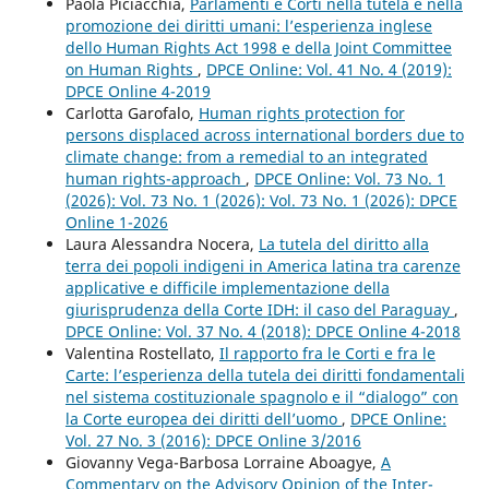
Paola Piciacchia,
Parlamenti e Corti nella tutela e nella
promozione dei diritti umani: l’esperienza inglese
dello Human Rights Act 1998 e della Joint Committee
on Human Rights
,
DPCE Online: Vol. 41 No. 4 (2019):
DPCE Online 4-2019
Carlotta Garofalo,
Human rights protection for
persons displaced across international borders due to
climate change: from a remedial to an integrated
human rights-approach
,
DPCE Online: Vol. 73 No. 1
(2026): Vol. 73 No. 1 (2026): Vol. 73 No. 1 (2026): DPCE
Online 1-2026
Laura Alessandra Nocera,
La tutela del diritto alla
terra dei popoli indigeni in America latina tra carenze
applicative e difficile implementazione della
giurisprudenza della Corte IDH: il caso del Paraguay
,
DPCE Online: Vol. 37 No. 4 (2018): DPCE Online 4-2018
Valentina Rostellato,
Il rapporto fra le Corti e fra le
Carte: l’esperienza della tutela dei diritti fondamentali
nel sistema costituzionale spagnolo e il “dialogo” con
la Corte europea dei diritti dell’uomo
,
DPCE Online:
Vol. 27 No. 3 (2016): DPCE Online 3/2016
Giovanny Vega-Barbosa Lorraine Aboagye,
A
Commentary on the Advisory Opinion of the Inter-