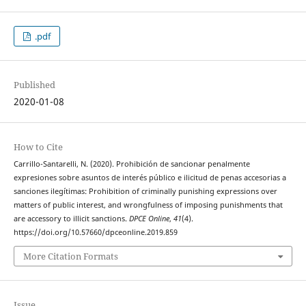
.pdf
Published
2020-01-08
How to Cite
Carrillo-Santarelli, N. (2020). Prohibición de sancionar penalmente
expresiones sobre asuntos de interés público e ilicitud de penas accesorias a
sanciones ilegítimas: Prohibition of criminally punishing expressions over
matters of public interest, and wrongfulness of imposing punishments that
are accessory to illicit sanctions.
DPCE Online
,
41
(4).
https://doi.org/10.57660/dpceonline.2019.859
More Citation Formats
Issue