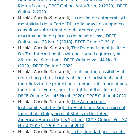
Rights Issues
,
DPCE Online: Vol. 43 No. 2 (2020): DPCE
Online 2-2020
Nicolás Carrillo-Santarelli,
La noción de autonomía y la
mentalidad de la Corte IDH, reflejadas en su opinión
consultiva sobre identidad de género y no
discriminación de parejas del mismo sexo
,
DPCE
Online: Vol. 35 No. 2 (2018): DPCE Online 2-2018
Nicolás Carrillo-Santarelli,
The Pragmatism of Justice:
On The International Lawfulness and Legitimacy of
Alternative Sanctions
,
DPCE Online: Vol. 44 No. 3
(2020): DPCE Online 3-2020
Nicolás Carrillo-Santarelli,
Limits on the possibility of
restricting political rights of elected individuals and
their links to the protection of democratic foundations,
the rights of voters, and the rights of the elected
,
DPCE Online: Vol. 45 No. 4 (2020): DPCE Online 4-2020
Nicolás Carrillo-Santarelli,
The Autonomous
Justiciability of the Right to Health and Supervision of
Immediate Obligations of States in the Inter-
American Human Rights System
,
DPCE Online: Vol. 37
No. 4 (2018): DPCE Online 4-2018
Nicolás Carrillo-Santarelli,
La legitimidad procesal de