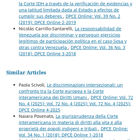
la Corte IDH a través de la verificación de evidencias y
una latitud limitada dada al Estado a efectos de
cumplir sus deberes
,
DPCE Online: Vol. 39 No. 2
(2019): DPCE Online 2-2019
Nicolás Carrillo-Santarelli,
La responsabilidad de
Venezuela por discriminar y perseguir ejercicios
legítimos de participación política en el caso Sosa y
otras contra Venezuela
,
DPCE Online: Vol. 36 No. 3
(2018): DPCE Online 3-2018
Similar Articles
Paola Scivoli,
Le discriminazioni intersezionali: un
confronto tra la Corte europea e la Corte
interamericana dei Diritti Umani
,
DPCE Online: Vol. 72
No. 4 (2025): Vol. 72 No. 4 (2025): Vol. 72 No. 4 (2025):
DPCE Online 4-2025
Naiara Posenato,
La giurisprudenza della Corte
interamericana in materia di diritti alla vita e alla
proprietà dei popoli indigeni e tribali
,
DPCE Online:
Vol. 34 No. 1 (2018): DPCE Online 1-2018