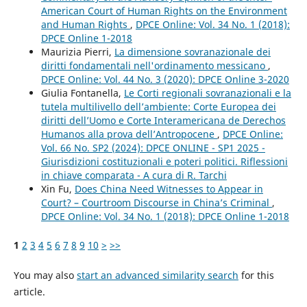
American Court of Human Rights on the Environment
and Human Rights
,
DPCE Online: Vol. 34 No. 1 (2018):
DPCE Online 1-2018
Maurizia Pierri,
La dimensione sovranazionale dei
diritti fondamentali nell'ordinamento messicano
,
DPCE Online: Vol. 44 No. 3 (2020): DPCE Online 3-2020
Giulia Fontanella,
Le Corti regionali sovranazionali e la
tutela multilivello dell’ambiente: Corte Europea dei
diritti dell’Uomo e Corte Interamericana de Derechos
Humanos alla prova dell’Antropocene
,
DPCE Online:
Vol. 66 No. SP2 (2024): DPCE ONLINE - SP1 2025 -
Giurisdizioni costituzionali e poteri politici. Riflessioni
in chiave comparata - A cura di R. Tarchi
Xin Fu,
Does China Need Witnesses to Appear in
Court? – Courtroom Discourse in China’s Criminal
,
DPCE Online: Vol. 34 No. 1 (2018): DPCE Online 1-2018
1
2
3
4
5
6
7
8
9
10
>
>>
You may also
start an advanced similarity search
for this
article.