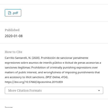
.pdf
Published
2020-01-08
How to Cite
Carrillo-Santarelli, N. (2020). Prohibición de sancionar penalmente
expresiones sobre asuntos de interés público e ilicitud de penas accesorias a
sanciones ilegítimas: Prohibition of criminally punishing expressions over
matters of public interest, and wrongfulness of imposing punishments that
are accessory to illicit sanctions.
DPCE Online
,
41
(4).
https://doi.org/10.57660/dpceonline.2019.859
More Citation Formats
Issue