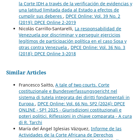
la Corte IDH a través de la verificación de evidencias y
una latitud limitada dada al Estado a efectos de
cumplir sus deberes
,
DPCE Online: Vol. 39 No. 2
(2019): DPCE Online 2-2019
Nicolás Carrillo-Santarelli,
La responsabilidad de
Venezuela por discriminar y perseguir ejercicios
legítimos de participación política en el caso Sosa y
otras contra Venezuela
,
DPCE Online: Vol. 36 No. 3
(2018): DPCE Online 3-2018
Similar Articles
Francesco Saitto,
A tale of two courts. Corte
costituzionale e Bundesverfassungsgericht nel
sistema di tutela integrata dei diritti fondamentali in
Europa
,
DPCE Online: Vol. 66 No. SP2 (2024): DPCE
ONLINE - SP1 2025 - Giurisdizioni costituzionali e
poteri politici. Riflessioni in chiave comparata - A cura
di R. Tarchi
María del Ángel Iglesias Vázquez,
Informe de las
Actividades de la Corte Africana de Derechos