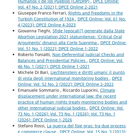
Humanos y de los Pueblos (CAfDHP)
,
DPCE Online:
Vol. 47 No. 2 (2021): DPCE Online 2-2021
Giuseppe Franco Ferrari,
Rights and freedoms in the
Turkish Constitution of 1924
,
DPCE Online: Vol. 61 No.
4 (2023): DPCE Online 4-2023
Giovanna Tieghi,
Sfide (epocali?) generate dalla State
Abortion Legislation 2021 statunitense: ‘Critical Oral
Arguments’ dinanzi alla Corte Suprema
,
DPCE Online:
Vol. 51 No. 1 (2022): DPCE Online 1-2022
Roberto Toniatti,
Non-Deferential Judicial Checks and
Balances and Presidential Policies
,
DPCE Online: Vol.
46 No. 1 (2021): DPCE Online 1-2021
Michele Di Bari,
Liechtenstein e diritti umani: il punto
di vista degli international monitoring bodies
,
DPCE
Online: Vol. 52 No. 2 (2022): DPCE Online 2-2022
Emanuele Sommario , Riccardo Luporini,
Climate
displacement under international law: the recent
practice of human rights treaty monitoring bodies and
other international judicial bodies
,
DPCE Online: Vol.
73 No. 1 (2026): Vol. 73 No. 1 (2026): Vol. 73 No. 1
(2026): DPCE Online 1-2026
Stefano Rossi,
La guerra del foie gras: tra due process
e commerce clause
,
DPCE Online: Vol. 15 No. 3 (2013):