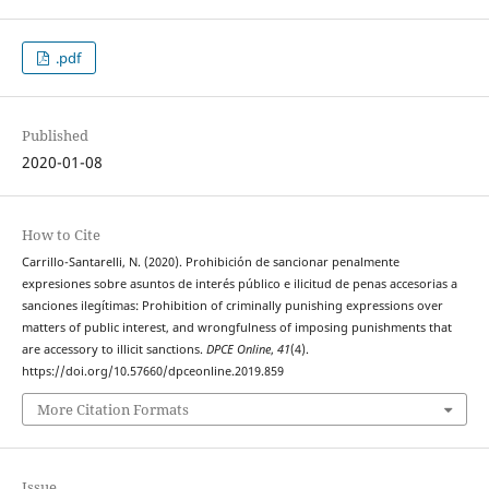
.pdf
Published
2020-01-08
How to Cite
Carrillo-Santarelli, N. (2020). Prohibición de sancionar penalmente
expresiones sobre asuntos de interés público e ilicitud de penas accesorias a
sanciones ilegítimas: Prohibition of criminally punishing expressions over
matters of public interest, and wrongfulness of imposing punishments that
are accessory to illicit sanctions.
DPCE Online
,
41
(4).
https://doi.org/10.57660/dpceonline.2019.859
More Citation Formats
Issue