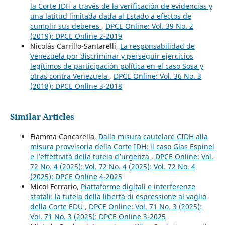
la Corte IDH a través de la verificación de evidencias y
una latitud limitada dada al Estado a efectos de
cumplir sus deberes
,
DPCE Online: Vol. 39 No. 2
(2019): DPCE Online 2-2019
Nicolás Carrillo-Santarelli,
La responsabilidad de
Venezuela por discriminar y perseguir ejercicios
legítimos de participación política en el caso Sosa y
otras contra Venezuela
,
DPCE Online: Vol. 36 No. 3
(2018): DPCE Online 3-2018
Similar Articles
Fiamma Concarella,
Dalla misura cautelare CIDH alla
misura provvisoria della Corte IDH: il caso Glas Espinel
e l’effettività della tutela d’urgenza
,
DPCE Online: Vol.
72 No. 4 (2025): Vol. 72 No. 4 (2025): Vol. 72 No. 4
(2025): DPCE Online 4-2025
Micol Ferrario,
Piattaforme digitali e interferenze
statali: la tutela della libertà di espressione al vaglio
della Corte EDU
,
DPCE Online: Vol. 71 No. 3 (2025):
Vol. 71 No. 3 (2025): DPCE Online 3-2025