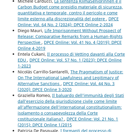
Michele Carducci,
La sentenza KlimaSeniorinnen e il
Carbon Budget come presidio materiale di sicurezza,
quantitativa e temporale, contro il pericolo e come
limite esterno alla discrezionalità del potere
,
DPCE
Online: Vol. 64 No. 2 (2024): DPCE Online 2-2024
Diego Mauri,
Life Imprisonment Without Prospect of
Release: Comparative Remarks from a Human-Rights
Perspective
,
DPCE Online: Vol. 41 No. 4 (2019): DPCE
Online 4-2019
Entela Cukani,
Il processo di Vetting davanti alla Corte
EDU
,
DPCE Online: Vol. 57 No. 1 (2023): DPCE Online
1-2023
Nicolás Carrillo-Santarelli,
The Pragmatism of Justice:
On The International Lawfulness and Legitimacy of
Alternative Sanctions
,
DPCE Online: Vol. 44 No. 3
(2020): DPCE Online 3-2020
Graziella Romeo,
Il baluardo dell’immunità degli Stati
dall’esercizio della giurisdizione civile come limite
all’affermazione dell’international constitutionalism:
isolamento o consapevolezza della Corte
costituzionale italiana?
,
DPCE Online: Vol. 21 No. 1
(2015): DPCE Online 1/2015
Patrizia De Pasquale,
I formanti del processo di