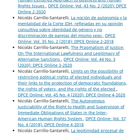
Rights Issues
,
DPCE Online: Vol. 43 No. 2 (2020): DPCE
Online 2-2020
Nicolás Carrillo-Santarelli,
La noción de autonomía y la
mentalidad de la Corte IDH, reflejadas en su opinión
consultiva sobre identidad de género y no
discriminación de parejas del mismo sexo
,
DPCE
Online: Vol. 35 No. 2 (2018): DPCE Online 2-2018
Nicolás Carrillo-Santarelli,
The Pragmatism of Justice:
On The International Lawfulness and Legitimacy of
Alternative Sanctions
,
DPCE Online: Vol. 44 No. 3
(2020): DPCE Online 3-2020
Nicolás Carrillo-Santarelli,
Limits on the possibility of
restricting political rights of elected individuals and
their links to the protection of democratic foundations,
the rights of voters, and the rights of the elected
,
DPCE Online: Vol. 45 No. 4 (2020): DPCE Online 4-2020
Nicolás Carrillo-Santarelli,
The Autonomous
Justiciability of the Right to Health and Supervision of
Immediate Obligations of States in the Inter-
American Human Rights System
,
DPCE Online: Vol. 37
No. 4 (2018): DPCE Online 4-2018
Nicolás Carrillo-Santarelli,
La legitimidad procesal de