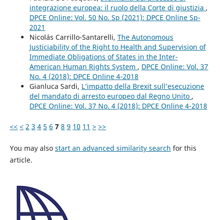
integrazione europea: il ruolo della Corte di giustizia
,
DPCE Online: Vol. 50 No. Sp (2021): DPCE Online Sp-
2021
Nicolás Carrillo-Santarelli,
The Autonomous
Justiciability of the Right to Health and Supervision of
Immediate Obligations of States in the Inter-
American Human Rights System
,
DPCE Online: Vol. 37
No. 4 (2018): DPCE Online 4-2018
Gianluca Sardi,
L’impatto della Brexit sull’esecuzione
del mandato di arresto europeo dal Regno Unito
,
DPCE Online: Vol. 37 No. 4 (2018): DPCE Online 4-2018
<<
<
2
3
4
5
6
7
8
9
10
11
>
>>
You may also
start an advanced similarity search
for this
article.