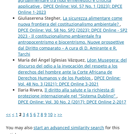
agroalimentare tra nodi ermeneutici e criticità
applicative
,
DPCE Online: Vol. 57 No. 1 (2023): DPCE
Online 1-2023
Giuliaserena Stegher,
La sicurezza alimentare come
nuova frontiera del costituzionalismo ambientale?
,
DPCE Online: Vol. 58 No. SP2 (2023): DPCE Online - SP2
2023 - Il costituzionalismo ambientale fra
antropocentrismo e biocentrismo. Nuove prospettive
dal Diritto comparato – A cura di D. Amirante e R.
Tarchi
María del Ángel Iglesias Vázquez,
Léon Musegera: del
discurso del odio a la invocación del respeto a los
derechos del hombre ante la Corte Africana de
Derechos Humanos y de los Pueblos
,
DPCE Online:
Vol. 48 No. 3 (2021): DPCE Online 3-2021
Ilaria Rivera,
Il diritto alla salute e la richiesta di
protezione internazionale nel “Sistema Dublino”
,
DPCE Online: Vol. 30 No. 2 (2017): DPCE Online 2-2017
<<
<
1
2
3
4
5
6
7
8
9
10
>
>>
You may also
start an advanced similarity search
for this