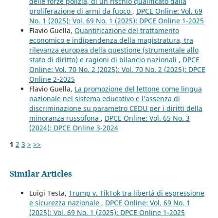
delle forze polizia, di un rischio qualificato dalla
proliferazione di armi da fuoco
,
DPCE Online: Vol. 69
No. 1 (2025): Vol. 69 No. 1 (2025): DPCE Online 1-2025
Flavio Guella,
Quantificazione del trattamento
economico e indipendenza della magistratura, tra
rilevanza europea della questione (strumentale allo
stato di diritto) e ragioni di bilancio nazionali
,
DPCE
Online: Vol. 70 No. 2 (2025): Vol. 70 No. 2 (2025): DPCE
Online 2-2025
Flavio Guella,
La promozione del lettone come lingua
nazionale nel sistema educativo e l’assenza di
discriminazione su parametro CEDU per i diritti della
minoranza russofona
,
DPCE Online: Vol. 65 No. 3
(2024): DPCE Online 3-2024
1
2
3
>
>>
Similar Articles
Luigi Testa,
Trump v. TikTok tra libertà di espressione
e sicurezza nazionale
,
DPCE Online: Vol. 69 No. 1
(2025): Vol. 69 No. 1 (2025): DPCE Online 1-2025