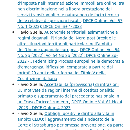
d’imposta nell’intermediazione immobiliare online, tra
non discriminazione nella libera prestazione dei
servizi transfrontalieri e natura non de facto tecnica
delle relative disposizioni fiscali
,
DPCE Online: Vol. 57
No. 1 (2023): DPCE Online 1-2023
Flavio Guella,
Autonomie territoriali asimmetriche e
regimi doganali: l’Irlanda del Nord post Brexit e le
altre situazioni territoriali particolari nell’ambito
dell’Unione doganale europea
,
DPCE Online: Vol. 54
No. Sp (2022): Vol 54 No Sp (2022): DPCE Online Sp-
2022 - I Federalizing Process europei nella democrazia
d’emergenza. Riflessioni comparate a partire dai
‘primi’ 20 anni della riforma del Titolo V della
Costituzione italiana
Flavio Guella,
Accettabilità (provvisoria) di infrazioni
UE motivate da ragioni interne di costituzionalità:
primato e superamento del precedente nazionale in
un “caso Taricco” rumeno
,
DPCE Online: Vol. 61 No. 4
(2023): DPCE Online 4-2023
Flavio Guella,
Obblighi positivi e diritto alla vita in
ambito CEDU: l’aggravamento del sindacato della
Corte di Strasburgo per omessa prevenzione, da parte