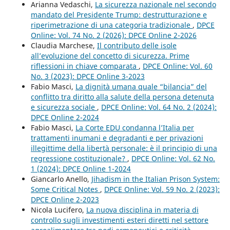
Arianna Vedaschi,
La sicurezza nazionale nel secondo
mandato del Presidente Trump: destrutturazione e
riperimetrazione di una categoria tradizionale
,
DPCE
Online: Vol. 74 No. 2 (2026): DPCE Online 2-2026
Claudia Marchese,
Il contributo delle isole
all’evoluzione del concetto di sicurezza. Prime
riflessioni in chiave comparata
,
DPCE Online: Vol. 60
No. 3 (2023): DPCE Online 3-2023
Fabio Masci,
La dignità umana quale “bilancia” del
conflitto tra diritto alla salute della persona detenuta
e sicurezza sociale
,
DPCE Online: Vol. 64 No. 2 (2024):
DPCE Online 2-2024
Fabio Masci,
La Corte EDU condanna l’Italia per
trattamenti inumani e degradanti e per privazioni
illegittime della libertà personale: è il principio di una
regressione costituzionale?
,
DPCE Online: Vol. 62 No.
1 (2024): DPCE Online 1-2024
Giancarlo Anello,
Jihadism in the Italian Prison System:
Some Critical Notes
,
DPCE Online: Vol. 59 No. 2 (2023):
DPCE Online 2-2023
Nicola Lucifero,
La nuova disciplina in materia di
controllo sugli investimenti esteri diretti nel settore