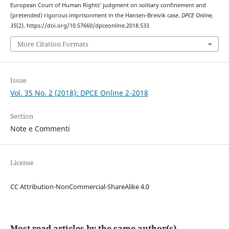
European Court of Human Rights’ judgment on solitary confinement and
(pretended) rigorous imprisonment in the Hansen-Breivik case.
DPCE Online
,
35
(2). https://doi.org/10.57660/dpceonline.2018.533
More Citation Formats
Issue
Vol. 35 No. 2 (2018): DPCE Online 2-2018
Section
Note e Commenti
License
CC Attribution-NonCommercial-ShareAlike 4.0
Most read articles by the same author(s)