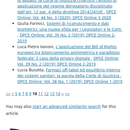
di appalti: la Corte di giustizia chiarisce l’ambito di
applicazione del regime derogatorio disciplinato
dall’art. 12 par. 4 della direttiva 2014/24/UE
,
DPCE
Online: Vol. 44 No. 3 (2020): DPCE Online 3-2020
Giulia Formici,
Sistemi di riconoscimento e dati
biometrici: una nuova sfida per i Legislatori e le Corti.
,
DPCE Online: Vol. 39 No. 2 (2019): DPCE Online 2-
2019
Luca Pietro Vanoni,
L’applicazione del Bill of Rights
europeo tra bilanciamento asimmetrico e paradosso
federale: il caso della privacy digitale
,
DPCE Online:
Vol. 39 No. 2 (2019): DPCE Online 2-2019
Lucia Busatta,
Farmaci off-label ed equilibrio interno
dei sistemi sanitari: la parola della Corte di Giustizia
,
DPCE Online: Vol. 38 No. 1 (2019): DPCE Online 1-2019
<<
<
5
6
7
8
9
10
11
12
13
14
>
>>
You may also
start an advanced similarity search
for this
article.