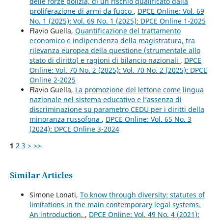
delle forze polizia, di un rischio qualificato dalla
proliferazione di armi da fuoco
,
DPCE Online: Vol. 69
No. 1 (2025): Vol. 69 No. 1 (2025): DPCE Online 1-2025
Flavio Guella,
Quantificazione del trattamento
economico e indipendenza della magistratura, tra
rilevanza europea della questione (strumentale allo
stato di diritto) e ragioni di bilancio nazionali
,
DPCE
Online: Vol. 70 No. 2 (2025): Vol. 70 No. 2 (2025): DPCE
Online 2-2025
Flavio Guella,
La promozione del lettone come lingua
nazionale nel sistema educativo e l’assenza di
discriminazione su parametro CEDU per i diritti della
minoranza russofona
,
DPCE Online: Vol. 65 No. 3
(2024): DPCE Online 3-2024
1
2
3
>
>>
Similar Articles
Simone Lonati,
To know through diversity: statutes of
limitations in the main contemporary legal systems.
An introduction.
,
DPCE Online: Vol. 49 No. 4 (2021):