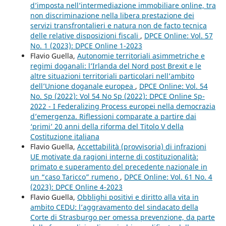
d’imposta nell’intermediazione immobiliare online, tra
non discriminazione nella libera prestazione dei
servizi transfrontalieri e natura non de facto tecnica
delle relative disposizioni fiscali
,
DPCE Online: Vol. 57
No. 1 (2023): DPCE Online 1-2023
Flavio Guella,
Autonomie territoriali asimmetriche e
regimi doganali: l’Irlanda del Nord post Brexit e le
altre situazioni territoriali particolari nell’ambito
dell’Unione doganale europea
,
DPCE Online: Vol. 54
No. Sp (2022): Vol 54 No Sp (2022): DPCE Online Sp-
2022 - I Federalizing Process europei nella democrazia
d’emergenza. Riflessioni comparate a partire dai
‘primi’ 20 anni della riforma del Titolo V della
Costituzione italiana
Flavio Guella,
Accettabilità (provvisoria) di infrazioni
UE motivate da ragioni interne di costituzionalità:
primato e superamento del precedente nazionale in
un “caso Taricco” rumeno
,
DPCE Online: Vol. 61 No. 4
(2023): DPCE Online 4-2023
Flavio Guella,
Obblighi positivi e diritto alla vita in
ambito CEDU: l’aggravamento del sindacato della
Corte di Strasburgo per omessa prevenzione, da parte