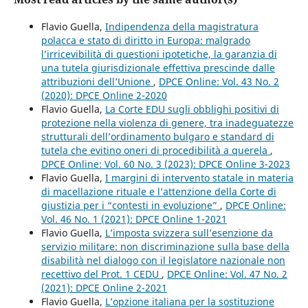
Flavio Guella,
Indipendenza della magistratura
polacca e stato di diritto in Europa: malgrado
l’irricevibilità di questioni ipotetiche, la garanzia di
una tutela giurisdizionale effettiva prescinde dalle
attribuzioni dell’Unione
,
DPCE Online: Vol. 43 No. 2
(2020): DPCE Online 2-2020
Flavio Guella,
La Corte EDU sugli obblighi positivi di
protezione nella violenza di genere, tra inadeguatezze
strutturali dell’ordinamento bulgaro e standard di
tutela che evitino oneri di procedibilità a querela
,
DPCE Online: Vol. 60 No. 3 (2023): DPCE Online 3-2023
Flavio Guella,
I margini di intervento statale in materia
di macellazione rituale e l’attenzione della Corte di
giustizia per i “contesti in evoluzione”
,
DPCE Online:
Vol. 46 No. 1 (2021): DPCE Online 1-2021
Flavio Guella,
L’imposta svizzera sull’esenzione da
servizio militare: non discriminazione sulla base della
disabilità nel dialogo con il legislatore nazionale non
recettivo del Prot. 1 CEDU
,
DPCE Online: Vol. 47 No. 2
(2021): DPCE Online 2-2021
Flavio Guella,
L’opzione italiana per la sostituzione