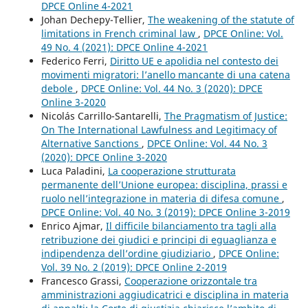
DPCE Online 4-2021
Johan Dechepy-Tellier,
The weakening of the statute of
limitations in French criminal law
,
DPCE Online: Vol.
49 No. 4 (2021): DPCE Online 4-2021
Federico Ferri,
Diritto UE e apolidia nel contesto dei
movimenti migratori: l’anello mancante di una catena
debole
,
DPCE Online: Vol. 44 No. 3 (2020): DPCE
Online 3-2020
Nicolás Carrillo-Santarelli,
The Pragmatism of Justice:
On The International Lawfulness and Legitimacy of
Alternative Sanctions
,
DPCE Online: Vol. 44 No. 3
(2020): DPCE Online 3-2020
Luca Paladini,
La cooperazione strutturata
permanente dell’Unione europea: disciplina, prassi e
ruolo nell’integrazione in materia di difesa comune
,
DPCE Online: Vol. 40 No. 3 (2019): DPCE Online 3-2019
Enrico Ajmar,
Il difficile bilanciamento tra tagli alla
retribuzione dei giudici e principi di eguaglianza e
indipendenza dell’ordine giudiziario
,
DPCE Online:
Vol. 39 No. 2 (2019): DPCE Online 2-2019
Francesco Grassi,
Cooperazione orizzontale tra
amministrazioni aggiudicatrici e disciplina in materia