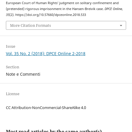
European Court of Human Rights’ judgment on solitary confinement and
(pretended) rigorous imprisonment in the Hansen-Breivik case.
DPCE Online
,
35
(2). https://doi.org/10.57660/dpceonline.2018.533
More Citation Formats
Issue
Vol. 35 No. 2 (2018): DPCE Online 2-2018
Section
Note e Commenti
License
CC Attribution-NonCommercial-ShareAlike 4.0
Most read articles by the same author(s)