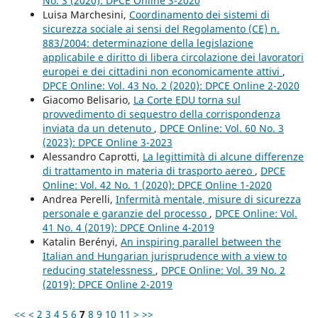
No. 3 (2020): DPCE Online 3-2020
Luisa Marchesini,
Coordinamento dei sistemi di
sicurezza sociale ai sensi del Regolamento (CE) n.
883/2004: determinazione della legislazione
applicabile e diritto di libera circolazione dei lavoratori
europei e dei cittadini non economicamente attivi
,
DPCE Online: Vol. 43 No. 2 (2020): DPCE Online 2-2020
Giacomo Belisario,
La Corte EDU torna sul
provvedimento di sequestro della corrispondenza
inviata da un detenuto
,
DPCE Online: Vol. 60 No. 3
(2023): DPCE Online 3-2023
Alessandro Caprotti,
La legittimità di alcune differenze
di trattamento in materia di trasporto aereo
,
DPCE
Online: Vol. 42 No. 1 (2020): DPCE Online 1-2020
Andrea Perelli,
Infermità mentale, misure di sicurezza
personale e garanzie del processo
,
DPCE Online: Vol.
41 No. 4 (2019): DPCE Online 4-2019
Katalin Berényi,
An inspiring parallel between the
Italian and Hungarian jurisprudence with a view to
reducing statelessness
,
DPCE Online: Vol. 39 No. 2
(2019): DPCE Online 2-2019
<<
<
2
3
4
5
6
7
8
9
10
11
>
>>