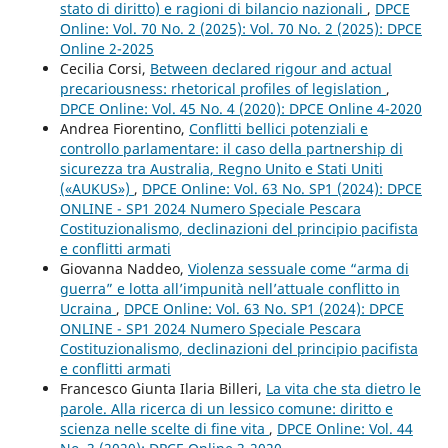
stato di diritto) e ragioni di bilancio nazionali
,
DPCE
Online: Vol. 70 No. 2 (2025): Vol. 70 No. 2 (2025): DPCE
Online 2-2025
Cecilia Corsi,
Between declared rigour and actual
precariousness: rhetorical profiles of legislation
,
DPCE Online: Vol. 45 No. 4 (2020): DPCE Online 4-2020
Andrea Fiorentino,
Conflitti bellici potenziali e
controllo parlamentare: il caso della partnership di
sicurezza tra Australia, Regno Unito e Stati Uniti
(«AUKUS»)
,
DPCE Online: Vol. 63 No. SP1 (2024): DPCE
ONLINE - SP1 2024 Numero Speciale Pescara
Costituzionalismo, declinazioni del principio pacifista
e conflitti armati
Giovanna Naddeo,
Violenza sessuale come “arma di
guerra” e lotta all’impunità nell’attuale conflitto in
Ucraina
,
DPCE Online: Vol. 63 No. SP1 (2024): DPCE
ONLINE - SP1 2024 Numero Speciale Pescara
Costituzionalismo, declinazioni del principio pacifista
e conflitti armati
Francesco Giunta Ilaria Billeri,
La vita che sta dietro le
parole. Alla ricerca di un lessico comune: diritto e
scienza nelle scelte di fine vita
,
DPCE Online: Vol. 44