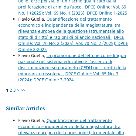
delle forze polizia, di un rischio qualificato dalla
proliferazione di armi da fuoco
,
DPCE Online: Vol. 69
No. 1 (2025): Vol. 69 No. 1 (2025): DPCE Online 1-2025
Flavio Guella,
Quantificazione del trattamento
economico e indipendenza della magistratura, tra
rilevanza europea della questione (strumentale allo
stato di diritto) e ragioni di bilancio nazionali
,
DPCE
Online: Vol. 70 No. 2 (2025): Vol. 70 No. 2 (2025): DPCE
Online 2-2025
Flavio Guella,
La promozione del lettone come lingua
nazionale nel sistema educativo e l’assenza di
discriminazione su parametro CEDU per i diritti della
minoranza russofona
,
DPCE Online: Vol. 65 No. 3
(2024): DPCE Online 3-2024
1
2
3
>
>>
Similar Articles
Flavio Guella,
Quantificazione del trattamento
economico e indipendenza della magistratura, tra
rilevanza europea della questione (strumentale allo