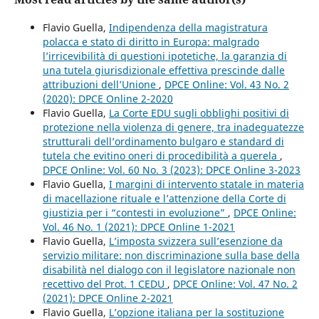
Flavio Guella,
Indipendenza della magistratura
polacca e stato di diritto in Europa: malgrado
l’irricevibilità di questioni ipotetiche, la garanzia di
una tutela giurisdizionale effettiva prescinde dalle
attribuzioni dell’Unione
,
DPCE Online: Vol. 43 No. 2
(2020): DPCE Online 2-2020
Flavio Guella,
La Corte EDU sugli obblighi positivi di
protezione nella violenza di genere, tra inadeguatezze
strutturali dell’ordinamento bulgaro e standard di
tutela che evitino oneri di procedibilità a querela
,
DPCE Online: Vol. 60 No. 3 (2023): DPCE Online 3-2023
Flavio Guella,
I margini di intervento statale in materia
di macellazione rituale e l’attenzione della Corte di
giustizia per i “contesti in evoluzione”
,
DPCE Online:
Vol. 46 No. 1 (2021): DPCE Online 1-2021
Flavio Guella,
L’imposta svizzera sull’esenzione da
servizio militare: non discriminazione sulla base della
disabilità nel dialogo con il legislatore nazionale non
recettivo del Prot. 1 CEDU
,
DPCE Online: Vol. 47 No. 2
(2021): DPCE Online 2-2021
Flavio Guella,
L’opzione italiana per la sostituzione