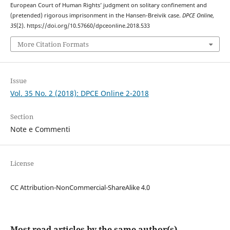
European Court of Human Rights’ judgment on solitary confinement and
(pretended) rigorous imprisonment in the Hansen-Breivik case.
DPCE Online
,
35
(2). https://doi.org/10.57660/dpceonline.2018.533
More Citation Formats
Issue
Vol. 35 No. 2 (2018): DPCE Online 2-2018
Section
Note e Commenti
License
CC Attribution-NonCommercial-ShareAlike 4.0
Most read articles by the same author(s)