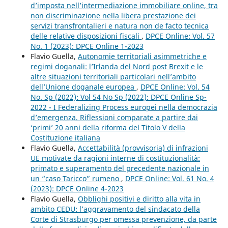
d’imposta nell’intermediazione immobiliare online, tra
non discriminazione nella libera prestazione dei
servizi transfrontalieri e natura non de facto tecnica
delle relative disposizioni fiscali
,
DPCE Online: Vol. 57
No. 1 (2023): DPCE Online 1-2023
Flavio Guella,
Autonomie territoriali asimmetriche e
regimi doganali: l’Irlanda del Nord post Brexit e le
altre situazioni territoriali particolari nell’ambito
dell’Unione doganale europea
,
DPCE Online: Vol. 54
No. Sp (2022): Vol 54 No Sp (2022): DPCE Online Sp-
2022 - I Federalizing Process europei nella democrazia
d’emergenza. Riflessioni comparate a partire dai
‘primi’ 20 anni della riforma del Titolo V della
Costituzione italiana
Flavio Guella,
Accettabilità (provvisoria) di infrazioni
UE motivate da ragioni interne di costituzionalità:
primato e superamento del precedente nazionale in
un “caso Taricco” rumeno
,
DPCE Online: Vol. 61 No. 4
(2023): DPCE Online 4-2023
Flavio Guella,
Obblighi positivi e diritto alla vita in
ambito CEDU: l’aggravamento del sindacato della
Corte di Strasburgo per omessa prevenzione, da parte