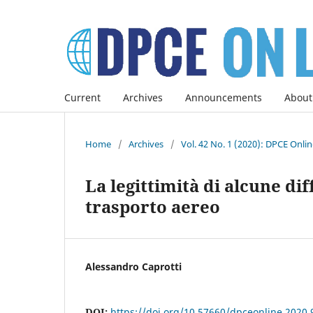
Current
Archives
Announcements
About
Home
/
Archives
/
Vol. 42 No. 1 (2020): DPCE Onli
La legittimità di alcune di
trasporto aereo
Alessandro Caprotti
DOI:
https://doi.org/10.57660/dpceonline.2020.