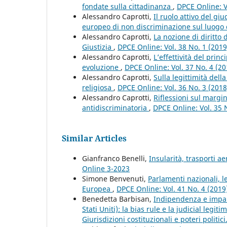
fondate sulla cittadinanza
,
DPCE Online: V
Alessandro Caprotti,
Il ruolo attivo del gi
europeo di non discriminazione sul luogo 
Alessandro Caprotti,
La nozione di diritto 
Giustizia
,
DPCE Online: Vol. 38 No. 1 (201
Alessandro Caprotti,
L’effettività del prin
evoluzione
,
DPCE Online: Vol. 37 No. 4 (2
Alessandro Caprotti,
Sulla legittimità del
religiosa
,
DPCE Online: Vol. 36 No. 3 (201
Alessandro Caprotti,
Riflessioni sul margin
antidiscriminatoria
,
DPCE Online: Vol. 35 
Similar Articles
Gianfranco Benelli,
Insularità, trasporti ae
Online 3-2023
Simone Benvenuti,
Parlamenti nazionali, 
Europea
,
DPCE Online: Vol. 41 No. 4 (201
Benedetta Barbisan,
Indipendenza e imparz
Stati Uniti): la bias rule e la judicial legit
Giurisdizioni costituzionali e poteri politic