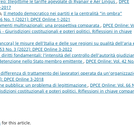
ereo: Illegittime le tariffe agevolate di Ryanair e Aer Lingus
,
DPCE
2-2017
o,
Il metodo democratico nei partiti e la centralità “in ombra”
46 No. 1 (2021): DPCE Online 1-2021
inamenti multinazionali: una prospettiva comparata
,
DPCE Online: Vo
Giurisdizioni costituzionali e poteri politici. Riflessioni in chiave
ancora) le misure dell’Italia e delle sue regioni su qualità dell’aria
 53 No. 3 (2022): DPCE Online 3-2022
 diritti fondamentali: l’intensità del controllo dell’autorità giudizia
 detenzione nello Stato membro emittente
,
DPCE Online: Vol. 42 No
la differenza di trattamento dei lavoratori operata da un'organizzaz
8): DPCE Online 3-2018
ione pubblica: un problema di legittimazione
,
DPCE Online: Vol. 66 
dizioni costituzionali e poteri politici. Riflessioni in chiave compa
h
for this article.