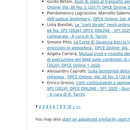
Guido Befani,
Aiuti di stato al trasporto a
Online: Vol. 30 No. 2 (2017): DPCE Online 
Pierdomenico Logroscino, Marcello Salern
dell’output legitimacy
,
DPCE Online: Vol. 
Lidia Bonifati,
Le “corti ibride” negli ord
66 No. SP2 (2024): DPCE ONLINE - SP1 2025 - 
comparata - A cura di R. Tarchi
Simone Pitto,
La Corte di Giustizia boccia (
emissioni in atmosfera
,
DPCE Online: Vol.
Angela Correra,
Mutual trust e rispetto dei
di esecuzione del MAE sulle condizioni di
(2020): DPCE Online 1-2020
Alessandro Caprotti,
Sulla legittimità del
religiosa
,
DPCE Online: Vol. 36 No. 3 (201
Enrico Grosso,
Corti costituzionali e opin
SP2 (2024): DPCE ONLINE - SP1 2025 - Giuris
- A cura di R. Tarchi
1
2
3
4
5
6
7
8
9
10
>
>>
You may also
start an advanced similarity searc