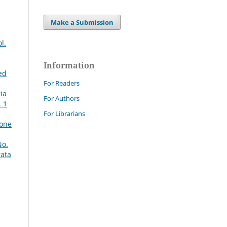
Make a Submission
l.
Information
 ed
For Readers
ria
For Authors
. 1
For Librarians
ione
No.
rata