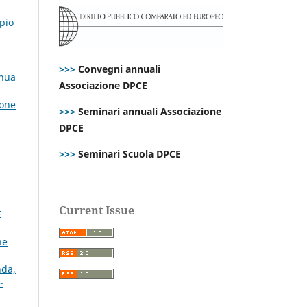
ipio
>>>
Convegni annuali
inua
Associazione DPCE
ione
>>>
Seminari annuali Associazione
DPCE
>>>
Seminari Scuola DPCE
Current Issue
E
ne
nda,
-