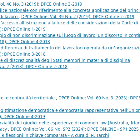
ol. 40 No. 3 (2019): DPCE Online 3-2019
udice nazionale con riferimento alla concreta applicazione del princ
di lavoro
,
DPCE Online: Vol. 39 No. 2 (2019): DPCE Online 2-2019
d’accesso all’istruzione alla luce delle considerazioni della Corte di
9): DPCE Online 1-2019
cipio di non discriminazione sul luogo di lavoro: un discorso in cont
018): DPCE Online 4-2018
la differenza di trattamento dei lavoratori operata da un'organizzaz
8): DPCE Online 3-2018
e di discrezionalità degli Stati membri in materia di disciplina
No. 2 (2018): DPCE Online 2-2018
rei e continuità territoriale
,
DPCE Online: Vol. 60 No. 3 (2023): DPC
legittimazione democratica e democrazia rappresentativa nell’Unio
9): DPCE Online 4-2019
ialità dei giudici nelle esperienze di common law (Australia, Irla
imacy
,
DPCE Online: Vol. 66 No. SP2 (2024): DPCE ONLINE - SP1 2025 
i. Riflessioni in chiave comparata - A cura di R. Tarchi