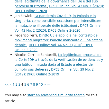
della legittimità della governance dell’Ue e del suo
percorso di riforma
,
DPCE Online: Vol. 42 No. 1 (2020):
DPCE Online 1-2020
Jan Sawicki,
La pandemia Covid-19, in Polonia e in
Ungheria, come possibile occasione per intensificare
la mutazione illiberale delle istituzioni
,
DPCE Online:
Vol. 43 No. 2 (2020): DPCE Online 2-2020
Federico Ferri,
Diritto UE e apolidia nel contesto dei
movimenti migratori: l’anello mancante di una catena
debole
,
DPCE Online: Vol. 44 No. 3 (2020): DPCE
Online 3-2020
Nicolás Carrillo-Santarelli,
La legitimidad procesal de
la Corte IDH a través de la verificación de evidencias y
una latitud limitada dada al Estado a efectos de
cumplir sus deberes
,
DPCE Online: Vol. 39 No. 2
(2019): DPCE Online 2-2019
<<
<
1
2
3
4
5
6
7
8
9
10
>
>>
You may also
start an advanced similarity search
for this
article.