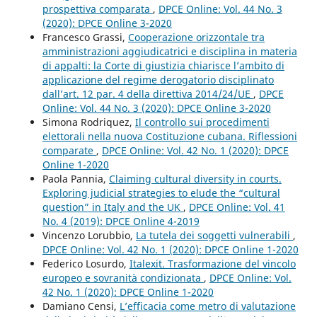
prospettiva comparata
,
DPCE Online: Vol. 44 No. 3
(2020): DPCE Online 3-2020
Francesco Grassi,
Cooperazione orizzontale tra
amministrazioni aggiudicatrici e disciplina in materia
di appalti: la Corte di giustizia chiarisce l’ambito di
applicazione del regime derogatorio disciplinato
dall’art. 12 par. 4 della direttiva 2014/24/UE
,
DPCE
Online: Vol. 44 No. 3 (2020): DPCE Online 3-2020
Simona Rodriquez,
Il controllo sui procedimenti
elettorali nella nuova Costituzione cubana. Riflessioni
comparate
,
DPCE Online: Vol. 42 No. 1 (2020): DPCE
Online 1-2020
Paola Pannia,
Claiming cultural diversity in courts.
Exploring judicial strategies to elude the “cultural
question” in Italy and the UK
,
DPCE Online: Vol. 41
No. 4 (2019): DPCE Online 4-2019
Vincenzo Lorubbio,
La tutela dei soggetti vulnerabili
,
DPCE Online: Vol. 42 No. 1 (2020): DPCE Online 1-2020
Federico Losurdo,
Italexit. Trasformazione del vincolo
europeo e sovranità condizionata
,
DPCE Online: Vol.
42 No. 1 (2020): DPCE Online 1-2020
Damiano Censi,
L’efficacia come metro di valutazione