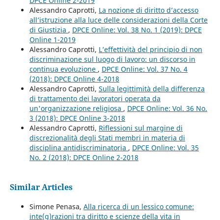
DPCE Online 2-2019
Alessandro Caprotti,
La nozione di diritto d’accesso
all’istruzione alla luce delle considerazioni della Corte
di Giustizia
,
DPCE Online: Vol. 38 No. 1 (2019): DPCE
Online 1-2019
Alessandro Caprotti,
L’effettività del principio di non
discriminazione sul luogo di lavoro: un discorso in
continua evoluzione
,
DPCE Online: Vol. 37 No. 4
(2018): DPCE Online 4-2018
Alessandro Caprotti,
Sulla legittimità della differenza
di trattamento dei lavoratori operata da
un'organizzazione religiosa
,
DPCE Online: Vol. 36 No.
3 (2018): DPCE Online 3-2018
Alessandro Caprotti,
Riflessioni sul margine di
discrezionalità degli Stati membri in materia di
disciplina antidiscriminatoria
,
DPCE Online: Vol. 35
No. 2 (2018): DPCE Online 2-2018
Similar Articles
Simone Penasa,
Alla ricerca di un lessico comune:
inte(g)razioni tra diritto e scienze della vita in