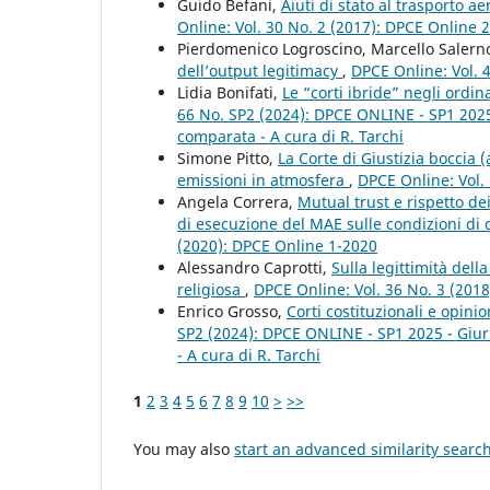
Guido Befani,
Aiuti di stato al trasporto a
Online: Vol. 30 No. 2 (2017): DPCE Online 
Pierdomenico Logroscino, Marcello Salern
dell’output legitimacy
,
DPCE Online: Vol. 
Lidia Bonifati,
Le “corti ibride” negli ord
66 No. SP2 (2024): DPCE ONLINE - SP1 2025 - 
comparata - A cura di R. Tarchi
Simone Pitto,
La Corte di Giustizia boccia (
emissioni in atmosfera
,
DPCE Online: Vol.
Angela Correra,
Mutual trust e rispetto dei
di esecuzione del MAE sulle condizioni di
(2020): DPCE Online 1-2020
Alessandro Caprotti,
Sulla legittimità del
religiosa
,
DPCE Online: Vol. 36 No. 3 (201
Enrico Grosso,
Corti costituzionali e opin
SP2 (2024): DPCE ONLINE - SP1 2025 - Giuris
- A cura di R. Tarchi
1
2
3
4
5
6
7
8
9
10
>
>>
You may also
start an advanced similarity searc