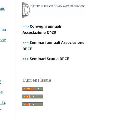
ipio
>>>
Convegni annuali
inua
Associazione DPCE
ione
>>>
Seminari annuali Associazione
DPCE
>>>
Seminari Scuola DPCE
Current Issue
E
ne
nda,
-