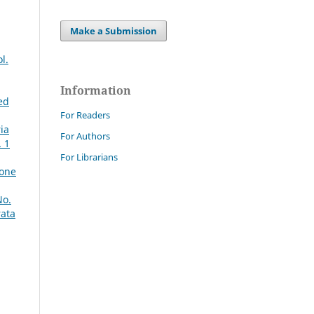
Make a Submission
l.
Information
 ed
For Readers
ria
For Authors
. 1
For Librarians
ione
No.
rata