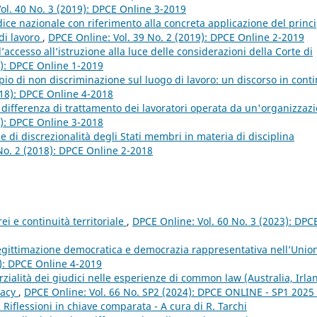
ol. 40 No. 3 (2019): DPCE Online 3-2019
udice nazionale con riferimento alla concreta applicazione del princ
di lavoro
,
DPCE Online: Vol. 39 No. 2 (2019): DPCE Online 2-2019
d’accesso all’istruzione alla luce delle considerazioni della Corte di
9): DPCE Online 1-2019
cipio di non discriminazione sul luogo di lavoro: un discorso in cont
018): DPCE Online 4-2018
la differenza di trattamento dei lavoratori operata da un'organizzaz
8): DPCE Online 3-2018
e di discrezionalità degli Stati membri in materia di disciplina
No. 2 (2018): DPCE Online 2-2018
rei e continuità territoriale
,
DPCE Online: Vol. 60 No. 3 (2023): DPC
legittimazione democratica e democrazia rappresentativa nell’Unio
9): DPCE Online 4-2019
ialità dei giudici nelle esperienze di common law (Australia, Irla
imacy
,
DPCE Online: Vol. 66 No. SP2 (2024): DPCE ONLINE - SP1 2025 
i. Riflessioni in chiave comparata - A cura di R. Tarchi