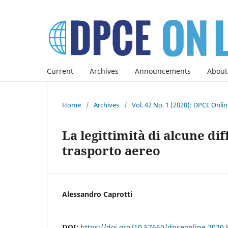
Current
Archives
Announcements
About
Home
/
Archives
/
Vol. 42 No. 1 (2020): DPCE Onli
La legittimità di alcune di
trasporto aereo
Alessandro Caprotti
DOI:
https://doi.org/10.57660/dpceonline.2020.