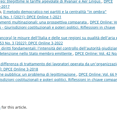
ereo: Illegittime le tariffe agevolate di Ryanair e Aer Lingus
,
DPCE
2-2017
o,
Il metodo democratico nei partiti e la centralità “in ombra”
46 No. 1 (2021): DPCE Online 1-2021
inamenti multinazionali: una prospettiva comparata
,
DPCE Online: Vo
Giurisdizioni costituzionali e poteri politici. Riflessioni in chiave
ancora) le misure dell’Italia e delle sue regioni su qualità dell’aria
 53 No. 3 (2022): DPCE Online 3-2022
 diritti fondamentali: l’intensità del controllo dell’autorità giudizia
 detenzione nello Stato membro emittente
,
DPCE Online: Vol. 42 No
la differenza di trattamento dei lavoratori operata da un'organizzaz
8): DPCE Online 3-2018
ione pubblica: un problema di legittimazione
,
DPCE Online: Vol. 66 
dizioni costituzionali e poteri politici. Riflessioni in chiave compa
h
for this article.