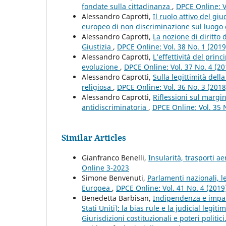
fondate sulla cittadinanza
,
DPCE Online: V
Alessandro Caprotti,
Il ruolo attivo del gi
europeo di non discriminazione sul luogo 
Alessandro Caprotti,
La nozione di diritto 
Giustizia
,
DPCE Online: Vol. 38 No. 1 (201
Alessandro Caprotti,
L’effettività del prin
evoluzione
,
DPCE Online: Vol. 37 No. 4 (2
Alessandro Caprotti,
Sulla legittimità del
religiosa
,
DPCE Online: Vol. 36 No. 3 (201
Alessandro Caprotti,
Riflessioni sul margin
antidiscriminatoria
,
DPCE Online: Vol. 35 
Similar Articles
Gianfranco Benelli,
Insularità, trasporti ae
Online 3-2023
Simone Benvenuti,
Parlamenti nazionali, 
Europea
,
DPCE Online: Vol. 41 No. 4 (201
Benedetta Barbisan,
Indipendenza e imparz
Stati Uniti): la bias rule e la judicial legit
Giurisdizioni costituzionali e poteri politic