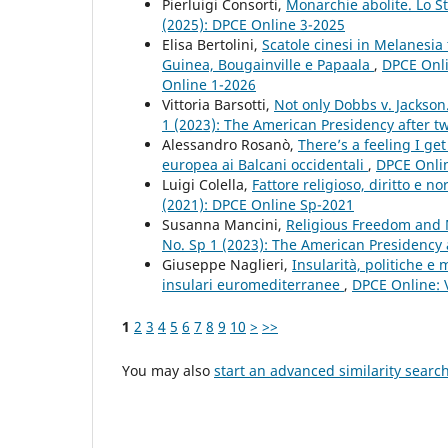
Pierluigi Consorti,
Monarchie abolite. Lo S
(2025): DPCE Online 3-2025
Elisa Bertolini,
Scatole cinesi in Melanesia
Guinea, Bougainville e Papaala
,
DPCE Onlin
Online 1-2026
Vittoria Barsotti,
Not only Dobbs v. Jackso
1 (2023): The American Presidency after tw
Alessandro Rosanò,
There’s a feeling I ge
europea ai Balcani occidentali
,
DPCE Onlin
Luigi Colella,
Fattore religioso, diritto e 
(2021): DPCE Online Sp-2021
Susanna Mancini,
Religious Freedom and 
No. Sp 1 (2023): The American Presidency a
Giuseppe Naglieri,
Insularità, politiche e
insulari euromediterranee
,
DPCE Online: V
1
2
3
4
5
6
7
8
9
10
>
>>
You may also
start an advanced similarity searc