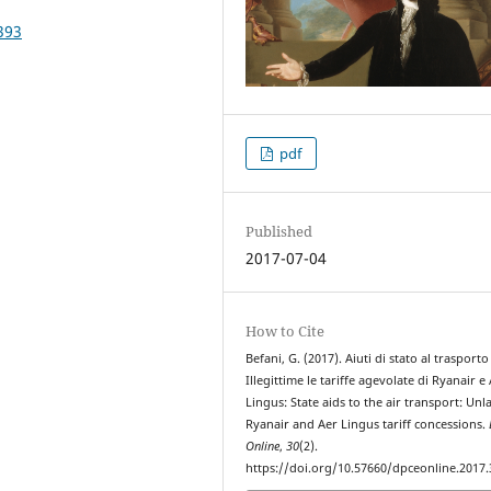
393
pdf
Published
2017-07-04
How to Cite
Befani, G. (2017). Aiuti di stato al trasporto
Illegittime le tariffe agevolate di Ryanair e
Lingus: State aids to the air transport: Unl
Ryanair and Aer Lingus tariff concessions.
Online
,
30
(2).
https://doi.org/10.57660/dpceonline.2017.