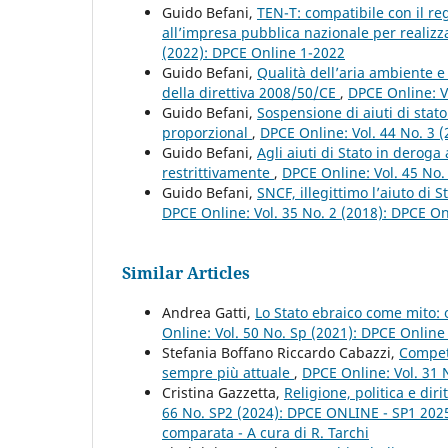
Guido Befani,
TEN-T: compatibile con il reg
all’impresa pubblica nazionale per realiz
(2022): DPCE Online 1-2022
Guido Befani,
Qualità dell’aria ambiente e
della direttiva 2008/50/CE
,
DPCE Online: V
Guido Befani,
Sospensione di aiuti di stat
proporzional
,
DPCE Online: Vol. 44 No. 3 
Guido Befani,
Agli aiuti di Stato in deroga
restrittivamente
,
DPCE Online: Vol. 45 No.
Guido Befani,
SNCF, illegittimo l’aiuto di 
DPCE Online: Vol. 35 No. 2 (2018): DPCE O
Similar Articles
Andrea Gatti,
Lo Stato ebraico come mito:
Online: Vol. 50 No. Sp (2021): DPCE Onlin
Stefania Boffano Riccardo Cabazzi,
Competi
sempre più attuale
,
DPCE Online: Vol. 31 
Cristina Gazzetta,
Religione, politica e di
66 No. SP2 (2024): DPCE ONLINE - SP1 2025 - 
comparata - A cura di R. Tarchi