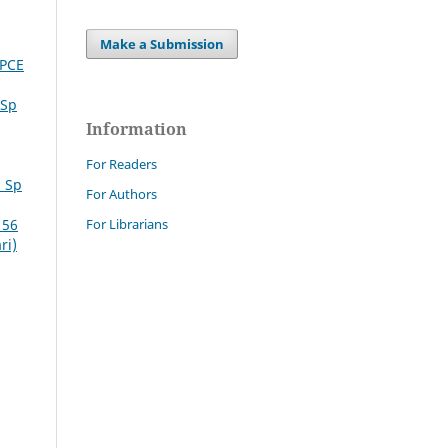
Make a Submission
DPCE
 Sp
Information
For Readers
. Sp
For Authors
 56
For Librarians
ri)