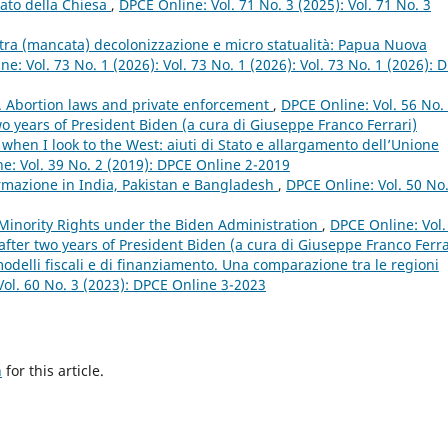
tato della Chiesa
,
DPCE Online: Vol. 71 No. 3 (2025): Vol. 71 No. 3
 tra (mancata) decolonizzazione e micro statualità: Papua Nuova
e: Vol. 73 No. 1 (2026): Vol. 73 No. 1 (2026): Vol. 73 No. 1 (2026): 
n. Abortion laws and private enforcement
,
DPCE Online: Vol. 56 No.
o years of President Biden (a cura di Giuseppe Franco Ferrari)
t when I look to the West: aiuti di Stato e allargamento dell’Unione
e: Vol. 39 No. 2 (2019): DPCE Online 2-2019
normazione in India, Pakistan e Bangladesh
,
DPCE Online: Vol. 50 No
Minority Rights under the Biden Administration
,
DPCE Online: Vol.
fter two years of President Biden (a cura di Giuseppe Franco Ferra
 modelli fiscali e di finanziamento. Una comparazione tra le regioni
ol. 60 No. 3 (2023): DPCE Online 3-2023
h
for this article.