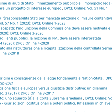
ime di aiuti di Stato il finanziamento pubblico e il monopolio legal
zare un progetto di interesse europeo
,
DPCE Online: Vol. 51 No. 1
 (ir)responsabilità Stati per mancata adozione di misure contenitiv
ol. 57 No. 1 (2023): DPCE Online 1-2023
o sospetti: l’ingiunzione della Commissione deve essere motivata e
(2020): DPCE Online 3-2020
 agli enti pubblici, la nozione di PMI deve essere interpretata
 4 (2020): DPCE Online 4-2020
Stato alla ristrutturazione e ricapitalizzazione della controllata Ser
nline 2-2018
 origini e conseguenze della legge fondamentale Nation-State
,
DP
e Sp-2021
zione fiscale europea versus giustizia distributiva: un dilemma
No. 3 (2017): DPCE Online 3-2017
ritto: uno sguardo (d)alla Corte Suprema israeliana
,
DPCE Online: Vo
Giurisdizioni costituzionali e poteri politici. Riflessioni in chiave