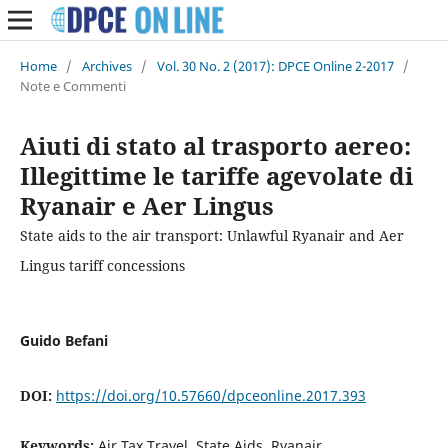
Home
/
Archives
/
Vol. 30 No. 2 (2017): DPCE Online 2-2017
/
Note e Commenti
Aiuti di stato al trasporto aereo:
Illegittime le tariffe agevolate di
Ryanair e Aer Lingus
State aids to the air transport: Unlawful Ryanair and Aer
Lingus tariff concessions
Guido Befani
DOI:
https://doi.org/10.57660/dpceonline.2017.393
Keywords:
Air Tax Travel, State Aids, Ryanair