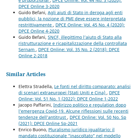
e proporzional
,
DPCE Online: Vol. 44 No. 3 (2020):
DPCE Online 3-2020
Guido Befani,
Agli aiuti di Stato in deroga agli enti
pubblici, la nozione di PMI deve essere interpretata
restrittivamente
,
DPCE Online: Vol. 45 No. 4 (2020):
DPCE Online 4-2020
Guido Befani,
SNCF, illegittimo l’aiuto di Stato alla
ristrutturazione e ricapitalizzazione della controllata
Sernam
,
DPCE Online: Vol. 35 No. 2 (2018): DPCE
Online 2-2018
Similar Articles
Elettra Stradella,
Le fonti nel diritto comparato: analisi
di scenari extraeuropei (Stati Uniti e Cina)
,
DPCE
Online: Vol. 51 No. 1 (2022): DPCE Online 1-2022
Jacopo Paffarini,
Indirizzo politico e regulation dopo
l’emergenza Covid-19. Alcune riflessioni sulle recenti
tendenze dell’antitrust
,
DPCE Online: Vol. 50 No. Sp
(2021): DPCE Online Sp-2021
Enrico Buono,
Pluralismo jurídico igualitario: il
mandato costituzionale “inascoltato” nel modello