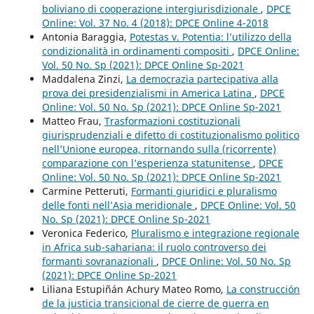
boliviano di cooperazione intergiurisdizionale
,
DPCE
Online: Vol. 37 No. 4 (2018): DPCE Online 4-2018
Antonia Baraggia,
Potestas v. Potentia: l’utilizzo della
condizionalità in ordinamenti compositi
,
DPCE Online:
Vol. 50 No. Sp (2021): DPCE Online Sp-2021
Maddalena Zinzi,
La democrazia partecipativa alla
prova dei presidenzialismi in America Latina
,
DPCE
Online: Vol. 50 No. Sp (2021): DPCE Online Sp-2021
Matteo Frau,
Trasformazioni costituzionali
giurisprudenziali e difetto di costituzionalismo politico
nell’Unione europea, ritornando sulla (ricorrente)
comparazione con l’esperienza statunitense
,
DPCE
Online: Vol. 50 No. Sp (2021): DPCE Online Sp-2021
Carmine Petteruti,
Formanti giuridici e pluralismo
delle fonti nell’Asia meridionale
,
DPCE Online: Vol. 50
No. Sp (2021): DPCE Online Sp-2021
Veronica Federico,
Pluralismo e integrazione regionale
in Africa sub-sahariana: il ruolo controverso dei
formanti sovranazionali
,
DPCE Online: Vol. 50 No. Sp
(2021): DPCE Online Sp-2021
Liliana Estupiñán Achury Mateo Romo,
La construcción
de la justicia transicional de cierre de guerra en