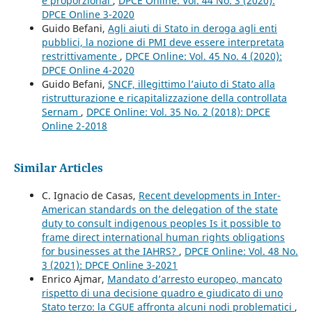
e proporzional
,
DPCE Online: Vol. 44 No. 3 (2020):
DPCE Online 3-2020
Guido Befani,
Agli aiuti di Stato in deroga agli enti
pubblici, la nozione di PMI deve essere interpretata
restrittivamente
,
DPCE Online: Vol. 45 No. 4 (2020):
DPCE Online 4-2020
Guido Befani,
SNCF, illegittimo l’aiuto di Stato alla
ristrutturazione e ricapitalizzazione della controllata
Sernam
,
DPCE Online: Vol. 35 No. 2 (2018): DPCE
Online 2-2018
Similar Articles
C. Ignacio de Casas,
Recent developments in Inter-
American standards on the delegation of the state
duty to consult indigenous peoples Is it possible to
frame direct international human rights obligations
for businesses at the IAHRS?
,
DPCE Online: Vol. 48 No.
3 (2021): DPCE Online 3-2021
Enrico Ajmar,
Mandato d’arresto europeo, mancato
rispetto di una decisione quadro e giudicato di uno
Stato terzo: la CGUE affronta alcuni nodi problematici
,