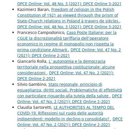
DPCE Online: Vol. 48 No. 3 (2021): DPCE Online 3-2021
Kazimierz Baran,
Freedom of religion in the Polish
Constitution of 1921 as viewed through the prism of
State-Church relations in Poland à travers de siècles
,
DPCE Online: Vol. 48 No. 3 (2021): DPCE Online 3-2021
Francesco Campodonico,
Caso Poste Italiane: per la
CGUE la discrezionalità tariffaria dell’operatore
economico in regime di monopolio non rispetta la
prima condizione Altmark
,
DPCE Online: Vol. 47 No. 2
(2021): DPCE Online 2-2021
Giancarlo Rolla,
L’ autonomia e la democrazia
territoriale nella prospettiva costituzionale: alcune
considerazioni
,
DPCE Online: Vol. 47 No. 2 (2021):
DPCE Online 2-2021
Silvio Gambino,
Stato regionale, principio di
eguaglianza, diritti sociali. Problematiche di effettività
con particolare riguardo alla tutela della salute
,
DPCE
Online: Vol. 47 No. 2 (2021): DPCE Online 2-2021
Claudia Sartoretti,
LE AUTHORITIES AL TEMPO DEL
COVID-19. Riflessioni sul ruolo delle autorità
indipendenti: modello in declino o consolidato?
,
DPCE
Online: Vol. 47 No. 2 (2021): DPCE Online 2-2021