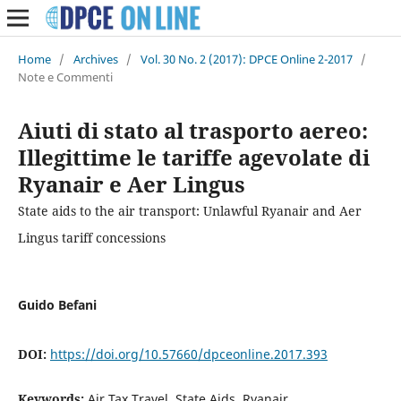
Home
/
Archives
/
Vol. 30 No. 2 (2017): DPCE Online 2-2017
/
Note e Commenti
Aiuti di stato al trasporto aereo:
Illegittime le tariffe agevolate di
Ryanair e Aer Lingus
State aids to the air transport: Unlawful Ryanair and Aer
Lingus tariff concessions
Guido Befani
DOI:
https://doi.org/10.57660/dpceonline.2017.393
Keywords:
Air Tax Travel, State Aids, Ryanair