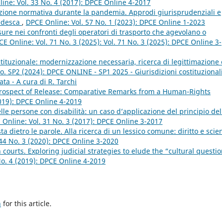
ine: Vol. 33 No. 4 (2017): DPCE Online 4-2017
zione normativa durante la pandemia. Approdi giurisprudenziali e
tedesca
,
DPCE Online: Vol. 57 No. 1 (2023): DPCE Online 1-2023
sure nei confronti degli operatori di trasporto che agevolano o
E Online: Vol. 71 No. 3 (2025): Vol. 71 No. 3 (2025): DPCE Online 3-
stituzionale: modernizzazione necessaria, ricerca di legittimazione 
o. SP2 (2024): DPCE ONLINE - SP1 2025 - Giurisdizioni costituzional
ata - A cura di R. Tarchi
rospect of Release: Comparative Remarks from a Human-Rights
2019): DPCE Online 4-2019
lle persone con disabilità: un caso d’applicazione del principio del
 Online: Vol. 31 No. 3 (2017): DPCE Online 3-2017
sta dietro le parole. Alla ricerca di un lessico comune: diritto e scie
44 No. 3 (2020): DPCE Online 3-2020
n courts. Exploring judicial strategies to elude the “cultural questi
No. 4 (2019): DPCE Online 4-2019
h
for this article.