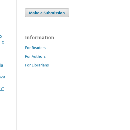
Make a Submission
o
Information
i e
For Readers
For Authors
For Librarians
la
nza
on”