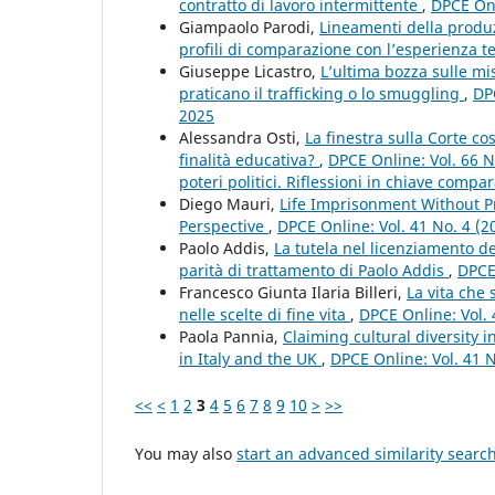
contratto di lavoro intermittente
,
DPCE Onl
Giampaolo Parodi,
Lineamenti della produ
profili di comparazione con l’esperienza 
Giuseppe Licastro,
L’ultima bozza sulle mi
praticano il trafficking o lo smuggling
,
DPC
2025
Alessandra Osti,
La finestra sulla Corte co
finalità educativa?
,
DPCE Online: Vol. 66 N
poteri politici. Riflessioni in chiave compar
Diego Mauri,
Life Imprisonment Without P
Perspective
,
DPCE Online: Vol. 41 No. 4 (
Paolo Addis,
La tutela nel licenziamento de
parità di trattamento di Paolo Addis
,
DPCE
Francesco Giunta Ilaria Billeri,
La vita che 
nelle scelte di fine vita
,
DPCE Online: Vol. 
Paola Pannia,
Claiming cultural diversity i
in Italy and the UK
,
DPCE Online: Vol. 41 
<<
<
1
2
3
4
5
6
7
8
9
10
>
>>
You may also
start an advanced similarity searc