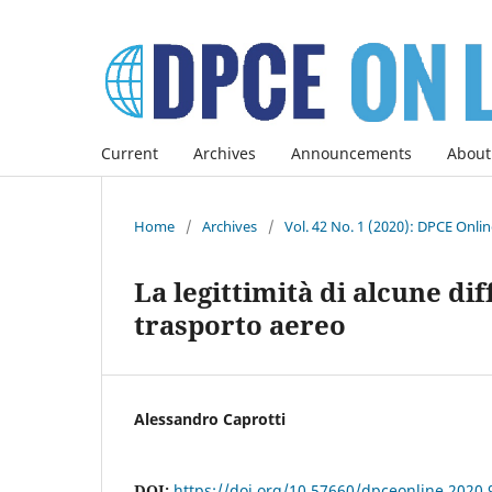
Current
Archives
Announcements
About
Home
/
Archives
/
Vol. 42 No. 1 (2020): DPCE Onli
La legittimità di alcune di
trasporto aereo
Alessandro Caprotti
DOI:
https://doi.org/10.57660/dpceonline.2020.