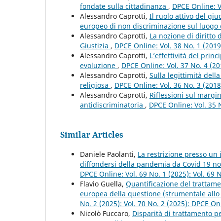
fondate sulla cittadinanza
,
DPCE Online: V
Alessandro Caprotti,
Il ruolo attivo del gi
europeo di non discriminazione sul luogo 
Alessandro Caprotti,
La nozione di diritto 
Giustizia
,
DPCE Online: Vol. 38 No. 1 (201
Alessandro Caprotti,
L’effettività del prin
evoluzione
,
DPCE Online: Vol. 37 No. 4 (2
Alessandro Caprotti,
Sulla legittimità del
religiosa
,
DPCE Online: Vol. 36 No. 3 (201
Alessandro Caprotti,
Riflessioni sul margin
antidiscriminatoria
,
DPCE Online: Vol. 35 
Similar Articles
Daniele Paolanti,
La restrizione presso un i
diffondersi della pandemia da Covid 19 n
DPCE Online: Vol. 69 No. 1 (2025): Vol. 69
Flavio Guella,
Quantificazione del trattam
europea della questione (strumentale allo s
No. 2 (2025): Vol. 70 No. 2 (2025): DPCE On
Nicolò Fuccaro,
Disparità di trattamento pe