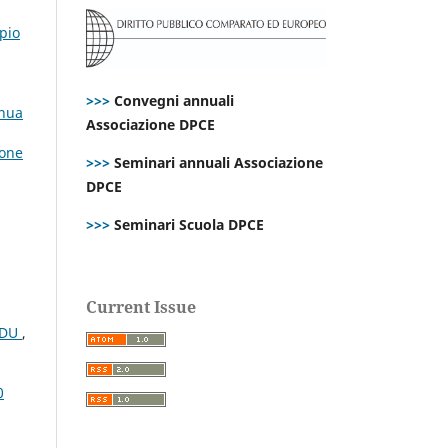
ipio
>>>
Convegni annuali
inua
Associazione DPCE
ione
>>>
Seminari annuali Associazione
DPCE
>>>
Seminari Scuola DPCE
Current Issue
CEDU
,
0