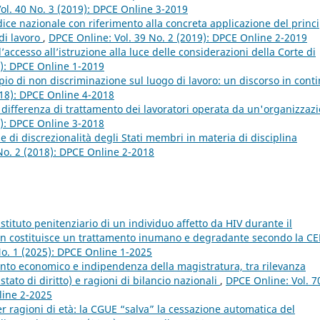
ol. 40 No. 3 (2019): DPCE Online 3-2019
udice nazionale con riferimento alla concreta applicazione del princ
di lavoro
,
DPCE Online: Vol. 39 No. 2 (2019): DPCE Online 2-2019
d’accesso all’istruzione alla luce delle considerazioni della Corte di
9): DPCE Online 1-2019
cipio di non discriminazione sul luogo di lavoro: un discorso in cont
018): DPCE Online 4-2018
la differenza di trattamento dei lavoratori operata da un'organizzaz
8): DPCE Online 3-2018
e di discrezionalità degli Stati membri in materia di disciplina
No. 2 (2018): DPCE Online 2-2018
stituto penitenziario di un individuo affetto da HIV durante il
on costituisce un trattamento inumano e degradante secondo la 
 No. 1 (2025): DPCE Online 1-2025
ento economico e indipendenza della magistratura, tra rilevanza
tato di diritto) e ragioni di bilancio nazionali
,
DPCE Online: Vol. 7
line 2-2025
r ragioni di età: la CGUE “salva” la cessazione automatica del