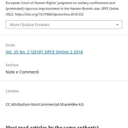
European Court of Human Rights’ judgment on solitary confinement and
(pretended) rigorous imprisonment in the Hansen-Breivik case.
DPCE Online
,
35
(2). https://doi.org/10.57660/dpceonline.2018.533
More Citation Formats
Issue
Vol. 35 No. 2 (2018): DPCE Online 2-2018
Section
Note e Commenti
License
CC Attribution-NonCommercial-ShareAlike 4.0
Most read articles by the same author(s)