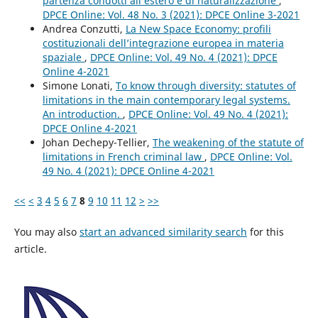
partenza condotti all’estero e di naturalizzazione
,
DPCE Online: Vol. 48 No. 3 (2021): DPCE Online 3-2021
Andrea Conzutti,
La New Space Economy: profili
costituzionali dell’integrazione europea in materia
spaziale
,
DPCE Online: Vol. 49 No. 4 (2021): DPCE
Online 4-2021
Simone Lonati,
To know through diversity: statutes of
limitations in the main contemporary legal systems.
An introduction.
,
DPCE Online: Vol. 49 No. 4 (2021):
DPCE Online 4-2021
Johan Dechepy-Tellier,
The weakening of the statute of
limitations in French criminal law
,
DPCE Online: Vol.
49 No. 4 (2021): DPCE Online 4-2021
<<
<
3
4
5
6
7
8
9
10
11
12
>
>>
You may also
start an advanced similarity search
for this
article.