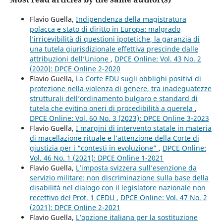
Flavio Guella,
Indipendenza della magistratura
polacca e stato di diritto in Europa: malgrado
l’irricevibilità di questioni ipotetiche, la garanzia di
una tutela giurisdizionale effettiva prescinde dalle
attribuzioni dell’Unione
,
DPCE Online: Vol. 43 No. 2
(2020): DPCE Online 2-2020
Flavio Guella,
La Corte EDU sugli obblighi positivi di
protezione nella violenza di genere, tra inadeguatezze
strutturali dell’ordinamento bulgaro e standard di
tutela che evitino oneri di procedibilità a querela
,
DPCE Online: Vol. 60 No. 3 (2023): DPCE Online 3-2023
Flavio Guella,
I margini di intervento statale in materia
di macellazione rituale e l’attenzione della Corte di
giustizia per i “contesti in evoluzione”
,
DPCE Online:
Vol. 46 No. 1 (2021): DPCE Online 1-2021
Flavio Guella,
L’imposta svizzera sull’esenzione da
servizio militare: non discriminazione sulla base della
disabilità nel dialogo con il legislatore nazionale non
recettivo del Prot. 1 CEDU
,
DPCE Online: Vol. 47 No. 2
(2021): DPCE Online 2-2021
Flavio Guella,
L’opzione italiana per la sostituzione