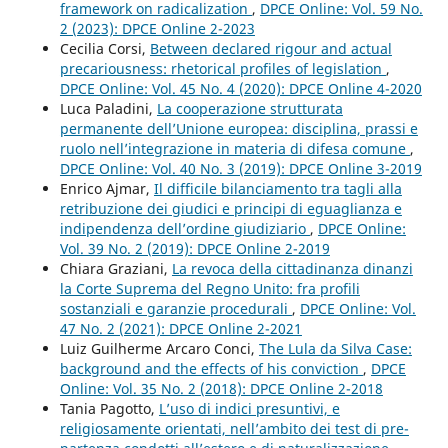
framework on radicalization
,
DPCE Online: Vol. 59 No.
2 (2023): DPCE Online 2-2023
Cecilia Corsi,
Between declared rigour and actual
precariousness: rhetorical profiles of legislation
,
DPCE Online: Vol. 45 No. 4 (2020): DPCE Online 4-2020
Luca Paladini,
La cooperazione strutturata
permanente dell’Unione europea: disciplina, prassi e
ruolo nell’integrazione in materia di difesa comune
,
DPCE Online: Vol. 40 No. 3 (2019): DPCE Online 3-2019
Enrico Ajmar,
Il difficile bilanciamento tra tagli alla
retribuzione dei giudici e principi di eguaglianza e
indipendenza dell’ordine giudiziario
,
DPCE Online:
Vol. 39 No. 2 (2019): DPCE Online 2-2019
Chiara Graziani,
La revoca della cittadinanza dinanzi
la Corte Suprema del Regno Unito: fra profili
sostanziali e garanzie procedurali
,
DPCE Online: Vol.
47 No. 2 (2021): DPCE Online 2-2021
Luiz Guilherme Arcaro Conci,
The Lula da Silva Case:
background and the effects of his conviction
,
DPCE
Online: Vol. 35 No. 2 (2018): DPCE Online 2-2018
Tania Pagotto,
L’uso di indici presuntivi, e
religiosamente orientati, nell’ambito dei test di pre-