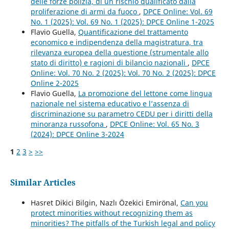
delle forze polizia, di un rischio qualificato dalla
proliferazione di armi da fuoco
,
DPCE Online: Vol. 69
No. 1 (2025): Vol. 69 No. 1 (2025): DPCE Online 1-2025
Flavio Guella,
Quantificazione del trattamento
economico e indipendenza della magistratura, tra
rilevanza europea della questione (strumentale allo
stato di diritto) e ragioni di bilancio nazionali
,
DPCE
Online: Vol. 70 No. 2 (2025): Vol. 70 No. 2 (2025): DPCE
Online 2-2025
Flavio Guella,
La promozione del lettone come lingua
nazionale nel sistema educativo e l’assenza di
discriminazione su parametro CEDU per i diritti della
minoranza russofona
,
DPCE Online: Vol. 65 No. 3
(2024): DPCE Online 3-2024
1
2
3
>
>>
Similar Articles
Hasret Dikici Bilgin, Nazlı Özekici Emirönal,
Can you
protect minorities without recognizing them as
minorities? The pitfalls of the Turkish legal and policy