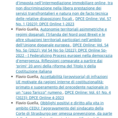
d’imposta nell’intermediazione immobiliare online, tra
non discriminazione nella libera prestazione dei
servizi transfrontalieri e natura non de facto tecnica
delle relative disposizioni fiscali
,
DPCE Online: Vol. 57
No. 1 (2023): DPCE Online 1-2023
Flavio Guella,
Autonomie territoriali asimmetriche e
regimi doganali: l’Irlanda del Nord post Brexit e le
altre situazioni territoriali particolari nell’ambito
dell’Unione doganale europea
,
DPCE Online: Vol. 54
No. Sp (2022): Vol 54 No Sp (2022): DPCE Online Sp-
2022 - I Federalizing Process europei nella democrazia
d’emergenza. Riflessioni comparate a partire dai
‘primi’ 20 anni della riforma del Titolo V della
Costituzione italiana
Flavio Guella,
Accettabilità (provvisoria) di infrazioni
UE motivate da ragioni interne di costituzionalità:
primato e superamento del precedente nazionale in
un “caso Taricco” rumeno
,
DPCE Online: Vol. 61 No. 4
(2023): DPCE Online 4-2023
Flavio Guella,
Obblighi positivi e diritto alla vita in
ambito CEDU: l’aggravamento del sindacato della
Corte di Strasburgo per omessa prevenzione, da parte