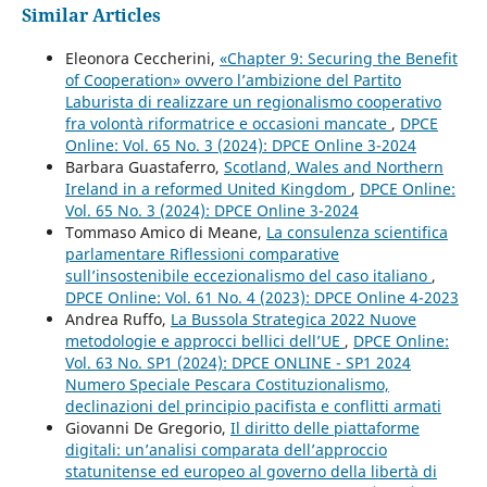
Similar Articles
Eleonora Ceccherini,
«Chapter 9: Securing the Benefit
of Cooperation» ovvero l’ambizione del Partito
Laburista di realizzare un regionalismo cooperativo
fra volontà riformatrice e occasioni mancate
,
DPCE
Online: Vol. 65 No. 3 (2024): DPCE Online 3-2024
Barbara Guastaferro,
Scotland, Wales and Northern
Ireland in a reformed United Kingdom
,
DPCE Online:
Vol. 65 No. 3 (2024): DPCE Online 3-2024
Tommaso Amico di Meane,
La consulenza scientifica
parlamentare Riflessioni comparative
sull’insostenibile eccezionalismo del caso italiano
,
DPCE Online: Vol. 61 No. 4 (2023): DPCE Online 4-2023
Andrea Ruffo,
La Bussola Strategica 2022 Nuove
metodologie e approcci bellici dell’UE
,
DPCE Online:
Vol. 63 No. SP1 (2024): DPCE ONLINE - SP1 2024
Numero Speciale Pescara Costituzionalismo,
declinazioni del principio pacifista e conflitti armati
Giovanni De Gregorio,
Il diritto delle piattaforme
digitali: un’analisi comparata dell’approccio
statunitense ed europeo al governo della libertà di