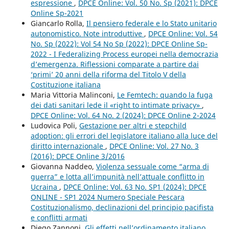
espressione
,
DPCE Online: Vol. 50 No. Sp (2021): DPCE
Online Sp-2021
Giancarlo Rolla,
Il pensiero federale e lo Stato unitario
autonomistico. Note introduttive
,
DPCE Online: Vol. 54
No. Sp (2022): Vol 54 No Sp (2022): DPCE Online Sp-
2022 - I Federalizing Process europei nella democrazia
d’emergenza. Riflessioni comparate a partire dai
‘primi’ 20 anni della riforma del Titolo V della
Costituzione italiana
Maria Vittoria Malinconi,
Le Femtech: quando la fuga
dei dati sanitari lede il «right to intimate privacy»
,
DPCE Online: Vol. 64 No. 2 (2024): DPCE Online 2-2024
Ludovica Poli,
Gestazione per altri e stepchild
adoption: gli errori del legislatore italiano alla luce del
diritto internazionale
,
DPCE Online: Vol. 27 No. 3
(2016): DPCE Online 3/2016
Giovanna Naddeo,
Violenza sessuale come “arma di
guerra” e lotta all’impunità nell’attuale conflitto in
Ucraina
,
DPCE Online: Vol. 63 No. SP1 (2024): DPCE
ONLINE - SP1 2024 Numero Speciale Pescara
Costituzionalismo, declinazioni del principio pacifista
e conflitti armati
Diego Zannoni,
Gli effetti nell’ordinamento italiano