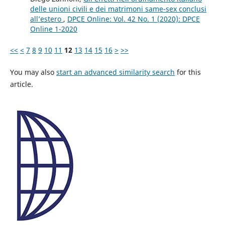
delle unioni civili e dei matrimoni same-sex conclusi
all’estero
,
DPCE Online: Vol. 42 No. 1 (2020): DPCE
Online 1-2020
<<
<
7
8
9
10
11
12
13
14
15
16
>
>>
You may also
start an advanced similarity search
for this
article.