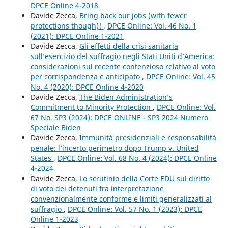
DPCE Online 4-2018
Davide Zecca,
Bring back our jobs (with fewer
protections though)!
,
DPCE Online: Vol. 46 No. 1
(2021): DPCE Online 1-2021
Davide Zecca,
Gli effetti della crisi sanitaria
sull’esercizio del suffragio negli Stati Uniti d’America:
considerazioni sul recente contenzioso relativo al voto
per corrispondenza e anticipato
,
DPCE Online: Vol. 45
No. 4 (2020): DPCE Online 4-2020
Davide Zecca,
The Biden Administration’s
Commitment to Minority Protection
,
DPCE Online: Vol.
67 No. SP3 (2024): DPCE ONLINE - SP3 2024 Numero
Speciale Biden
Davide Zecca,
Immunità presidenziali e responsabilità
penale: l’incerto perimetro dopo Trump v. United
States
,
DPCE Online: Vol. 68 No. 4 (2024): DPCE Online
4-2024
Davide Zecca,
Lo scrutinio della Corte EDU sul diritto
di voto dei detenuti fra interpretazione
convenzionalmente conforme e limiti generalizzati al
suffragio
,
DPCE Online: Vol. 57 No. 1 (2023): DPCE
Online 1-2023