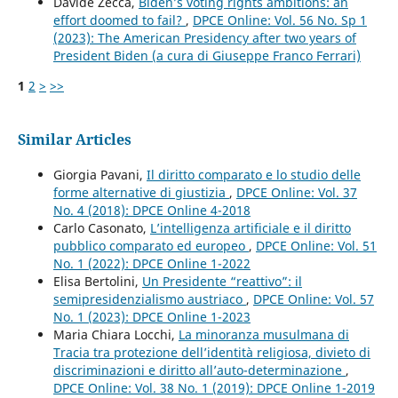
Davide Zecca,
Biden’s voting rights ambitions: an
effort doomed to fail?
,
DPCE Online: Vol. 56 No. Sp 1
(2023): The American Presidency after two years of
President Biden (a cura di Giuseppe Franco Ferrari)
1
2
>
>>
Similar Articles
Giorgia Pavani,
Il diritto comparato e lo studio delle
forme alternative di giustizia
,
DPCE Online: Vol. 37
No. 4 (2018): DPCE Online 4-2018
Carlo Casonato,
L’intelligenza artificiale e il diritto
pubblico comparato ed europeo
,
DPCE Online: Vol. 51
No. 1 (2022): DPCE Online 1-2022
Elisa Bertolini,
Un Presidente “reattivo”: il
semipresidenzialismo austriaco
,
DPCE Online: Vol. 57
No. 1 (2023): DPCE Online 1-2023
Maria Chiara Locchi,
La minoranza musulmana di
Tracia tra protezione dell’identità religiosa, divieto di
discriminazioni e diritto all’auto-determinazione
,
DPCE Online: Vol. 38 No. 1 (2019): DPCE Online 1-2019