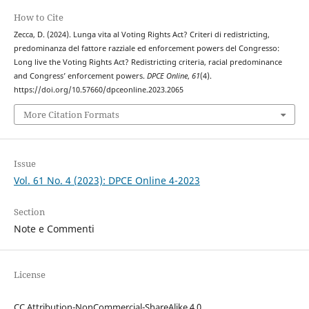
How to Cite
Zecca, D. (2024). Lunga vita al Voting Rights Act? Criteri di redistricting,
predominanza del fattore razziale ed enforcement powers del Congresso:
Long live the Voting Rights Act? Redistricting criteria, racial predominance
and Congress’ enforcement powers.
DPCE Online
,
61
(4).
https://doi.org/10.57660/dpceonline.2023.2065
More Citation Formats
Issue
Vol. 61 No. 4 (2023): DPCE Online 4-2023
Section
Note e Commenti
License
CC Attribution-NonCommercial-ShareAlike 4.0