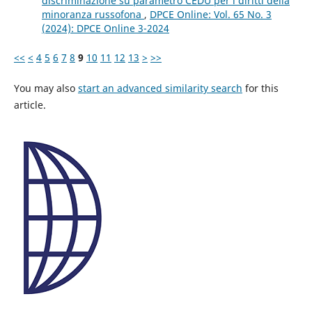
discriminazione su parametro CEDU per i diritti della
minoranza russofona
,
DPCE Online: Vol. 65 No. 3
(2024): DPCE Online 3-2024
<<
<
4
5
6
7
8
9
10
11
12
13
>
>>
You may also
start an advanced similarity search
for this
article.