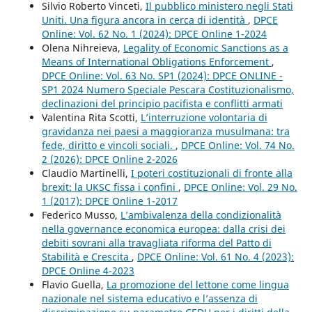
Silvio Roberto Vinceti,
Il pubblico ministero negli Stati
Uniti. Una figura ancora in cerca di identità
,
DPCE
Online: Vol. 62 No. 1 (2024): DPCE Online 1-2024
Olena Nihreieva,
Legality of Economic Sanctions as a
Means of International Obligations Enforcement
,
DPCE Online: Vol. 63 No. SP1 (2024): DPCE ONLINE -
SP1 2024 Numero Speciale Pescara Costituzionalismo,
declinazioni del principio pacifista e conflitti armati
Valentina Rita Scotti,
L’interruzione volontaria di
gravidanza nei paesi a maggioranza musulmana: tra
fede, diritto e vincoli sociali.
,
DPCE Online: Vol. 74 No.
2 (2026): DPCE Online 2-2026
Claudio Martinelli,
I poteri costituzionali di fronte alla
brexit: la UKSC fissa i confini
,
DPCE Online: Vol. 29 No.
1 (2017): DPCE Online 1-2017
Federico Musso,
L’ambivalenza della condizionalità
nella governance economica europea: dalla crisi dei
debiti sovrani alla travagliata riforma del Patto di
Stabilità e Crescita
,
DPCE Online: Vol. 61 No. 4 (2023):
DPCE Online 4-2023
Flavio Guella,
La promozione del lettone come lingua
nazionale nel sistema educativo e l’assenza di