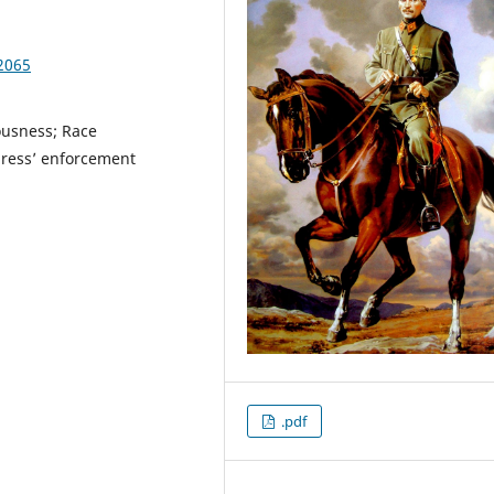
2065
ousness; Race
gress’ enforcement
.pdf