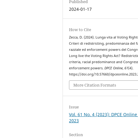
Published
2024-01-17
How to Cite
Zecca, D. (2024). Lunga vita al Voting Right
Criteri di redistricting, predominanza del f
razziale ed enforcement powers del Congr
Long live the Voting Rights Act? Redistrict
criteria, racial predominance and Congress
enforcement powers.
DPCE Online
,
61
(4).
https://doi.org/10.57660/dpceonline.2023
More Citation Formats
Issue
Vol. 61 No. 4 (2023): DPCE Online
2023
Section