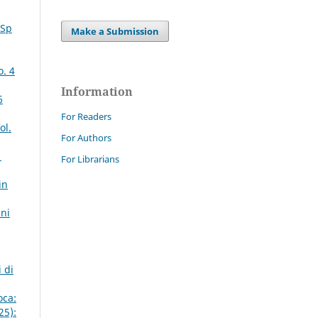
 Sp
Make a Submission
o. 4
Information
6
For Readers
ol.
For Authors
1
For Librarians
in
nni
 di
oca:
25):