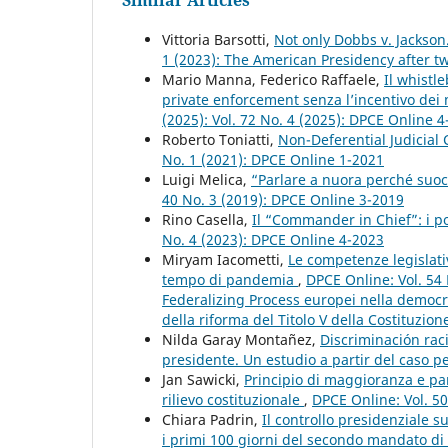
Similar Articles
Vittoria Barsotti,
Not only Dobbs v. Jackso
1 (2023): The American Presidency after tw
Mario Manna, Federico Raffaele,
Il whistl
private enforcement senza l’incentivo de
(2025): Vol. 72 No. 4 (2025): DPCE Online 
Roberto Toniatti,
Non-Deferential Judicial
No. 1 (2021): DPCE Online 1-2021
Luigi Melica,
“Parlare a nuora perché suoc
40 No. 3 (2019): DPCE Online 3-2019
Rino Casella,
Il “Commander in Chief”: i po
No. 4 (2023): DPCE Online 4-2023
Miryam Iacometti,
Le competenze legislative
tempo di pandemia
,
DPCE Online: Vol. 54 
Federalizing Process europei nella democra
della riforma del Titolo V della Costituzione
Nilda Garay Montañez,
Discriminación rac
presidente. Un estudio a partir del caso 
Jan Sawicki,
Principio di maggioranza e par
rilievo costituzionale
,
DPCE Online: Vol. 5
Chiara Padrin,
Il controllo presidenziale s
i primi 100 giorni del secondo mandato 