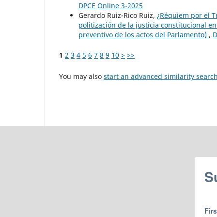
DPCE Online 3-2025
Gerardo Ruiz-Rico Ruiz,
¿Réquiem por el Tr
politización de la justicia constitucional 
preventivo de los actos del Parlamento)
,
D
1
2
3
4
5
6
7
8
9
10
>
>>
You may also
start an advanced similarity searc