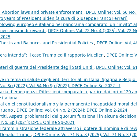
n. Abortion laws and private enforcement
,
DPCE Online: Vol. 56 No.
o years of President Biden (a cura di Giuseppe Franco Ferrari)
eblowing europeo e italiano nel panorama comparato: un “invito” al
i meccanismi di reward
,
DPCE Online: Vol. 72 No. 4 (2025): Vol. 72 N
4-2025
 Checks and Balances and Presidential Policies
,
DPCE Online: Vol. 4
era intenda”: il caso Trump ed il rapporto Mueller
,
DPCE Online: V
teri di guerra del Presidente degli Stati Uniti
,
DPCE Online: Vol. 6
 in tema di salute degli enti territoriali in Italia, Spagna e Belgio 
No. Sp (2022): Vol 54 No Sp (2022): DPCE Online Sp-2022 - I
zia d’emergenza. Riflessioni comparate a partire dai ‘primi’ 20 a
 italiana
ial en el constitucionalismo y la permanente incapacidad moral del
peruano
,
DPCE Online: Vol. 64 No. 2 (2024): DPCE Online 2-2024
titi. Aspetti problematici dei quorum funzionali in alcune decisioni
0 No. Sp (2021): DPCE Online Sp-2021
ull’amministrazione federale attraverso il potere di nomina e di rev
di Donald Trump
,
DPCE Online: Vol. 71 No. 3 (2025): Vol. 71 No. 3 (20