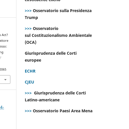
>>>
Osservatorio sulla Presidenza
Trump
>>>
Osservatorio
sul Costituzionalismo Ambientale
s Act?
attore
(OCA)
esso:
ing
Giurisprudenza delle Corti
’
europee
.2065
ECHR
CJEU
>>>
Giurisprudenza delle Corti
Latino-americane
 4-
>>>
Osservatorio Paesi Area Mena