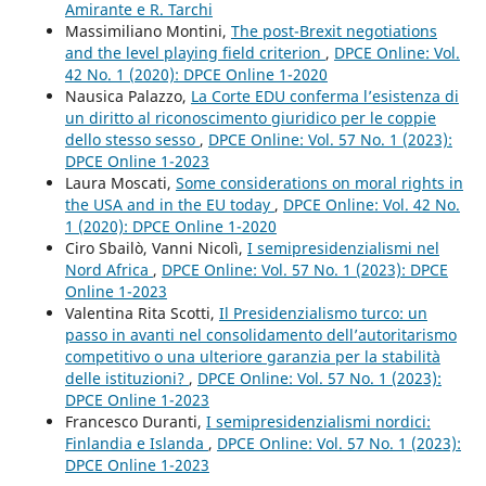
Amirante e R. Tarchi
Massimiliano Montini,
The post-Brexit negotiations
and the level playing field criterion
,
DPCE Online: Vol.
42 No. 1 (2020): DPCE Online 1-2020
Nausica Palazzo,
La Corte EDU conferma l’esistenza di
un diritto al riconoscimento giuridico per le coppie
dello stesso sesso
,
DPCE Online: Vol. 57 No. 1 (2023):
DPCE Online 1-2023
Laura Moscati,
Some considerations on moral rights in
the USA and in the EU today
,
DPCE Online: Vol. 42 No.
1 (2020): DPCE Online 1-2020
Ciro Sbailò, Vanni Nicolì,
I semipresidenzialismi nel
Nord Africa
,
DPCE Online: Vol. 57 No. 1 (2023): DPCE
Online 1-2023
Valentina Rita Scotti,
Il Presidenzialismo turco: un
passo in avanti nel consolidamento dell’autoritarismo
competitivo o una ulteriore garanzia per la stabilità
delle istituzioni?
,
DPCE Online: Vol. 57 No. 1 (2023):
DPCE Online 1-2023
Francesco Duranti,
I semipresidenzialismi nordici:
Finlandia e Islanda
,
DPCE Online: Vol. 57 No. 1 (2023):
DPCE Online 1-2023