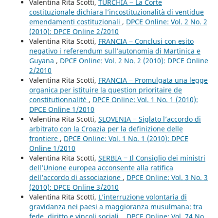
Valentina Rita Scotti,
TURCHIA ‒ La Corte
costituzionale dichiara l’incostituzionalità di ventidue
emendamenti costituzionali
,
DPCE Online: Vol. 2 No. 2
(2010): DPCE Online 2/2010
Valentina Rita Scotti,
FRANCIA ‒ Conclusi con esito
negativo i referendum sull’autonomia di Martinica e
Guyana
,
DPCE Online: Vol. 2 No. 2 (2010): DPCE Online
2/2010
Valentina Rita Scotti,
FRANCIA ‒ Promulgata una legge
organica per istituire la question prioritaire de
constitutionnalité
,
DPCE Online: Vol. 1 No. 1 (2010):
DPCE Online 1/2010
Valentina Rita Scotti,
SLOVENIA ‒ Siglato l’accordo di
arbitrato con la Croazia per la definizione delle
frontiere
,
DPCE Online: Vol. 1 No. 1 (2010): DPCE
Online 1/2010
Valentina Rita Scotti,
SERBIA ‒ Il Consiglio dei ministri
dell’Unione europea acconsente alla ratifica
dell’accordo di associazione
,
DPCE Online: Vol. 3 No. 3
(2010): DPCE Online 3/2010
Valentina Rita Scotti,
L’interruzione volontaria di
gravidanza nei paesi a maggioranza musulmana: tra
fede, diritto e vincoli sociali.
,
DPCE Online: Vol. 74 No.