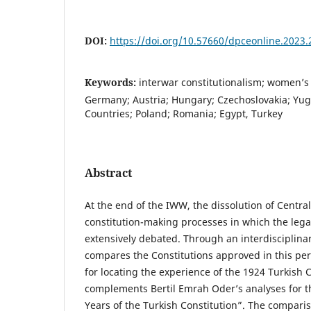
DOI:
https://doi.org/10.57660/dpceonline.2023.
Keywords:
interwar constitutionalism; women’s 
Germany; Austria; Hungary; Czechoslovakia; Yugo
Countries; Poland; Romania; Egypt, Turkey
Abstract
At the end of the IWW, the dissolution of Centra
constitution-making processes in which the leg
extensively debated. Through an interdisciplinar
compares the Constitutions approved in this per
for locating the experience of the 1924 Turkish 
complements Bertil Emrah Oder’s analyses for t
Years of the Turkish Constitution”. The compari