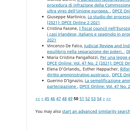
procedura di infrazione della Commissione,
ultra vires dell’Unione europea.
,
DPCE Onl
Giuseppe Martinico,
Lo studio dei process
(2021): DPCE Online 2-2021
Cristina Fasone,
I fiscal council nell’Euro
i casi irlandese, italiano e spagnolo in p
2021
Vincenzo De Falco,
Judicial Review and In
equilibrio nella separazione dei poteri.
,
D
Maria Cristina Pangallozzi,
Per una legge 
DPCE Online: Vol. 47 No. 2 (2021): DPCE O
Elena D'Orlando,, Esther Happacher,
Rifor
diritto amministrativo austriaco
,
DPCE Onli
Guerino D’Ignazio,
La semplificazione ammi
partecipazione
,
DPCE Online: Vol. 47 No. 
<<
<
45
46
47
48
49
50
51
52
53
54
>
>>
You may also
start an advanced similarity searc