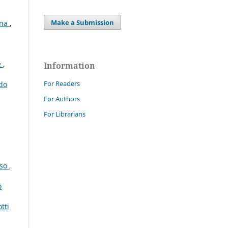
Make a Submission
ana
,
e
,
Information
For Readers
rdo
For Authors
For Librarians
sso
,
o
tti