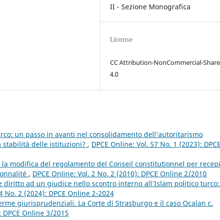
II - Sezione Monografica
License
CC Attribution-NonCommercial-Share
4.0
urco: un passo in avanti nel consolidamento dell’autoritarismo
stabilità delle istituzioni?
,
DPCE Online: Vol. 57 No. 1 (2023): DPC
la modifica del regolamento del Conseil constitutionnel per recep
ionnalité
,
DPCE Online: Vol. 2 No. 2 (2010): DPCE Online 2/2010
iritto ad un giudice nello scontro interno all’Islam politico turco: 
4 No. 2 (2024): DPCE Online 2-2024
erme giurisprudenziali. La Corte di Strasburgo e il caso Ocalan c.
): DPCE Online 3/2015