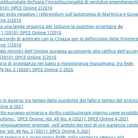
stituzionale dichiara l’incostituzionalità di ventidue emendamenti
2010): DPCE Online 2/2010
on esito negativo i referendum sull’autonomia di Martinica e Guy
line 2/2010
una legge organica per istituire la question prioritaire de
. 1 (2010): DPCE Online 1/2010
accordo di arbitrato con la Croazia per la definizione delle frontier
line 1/2010
 dei ministri dell’Unione europea acconsente alla ratifica dell’acco
 (2010): DPCE Online 3/2010
taria di gravidanza nei paesi a maggioranza musulmana: tra fede,
74 No. 2 (2026): DPCE Online 2-2026
o in Austria: tra tempo della punibilità del fatto e tempo del proce
nline 4-2021
ritto europeo primario e diritto costituzionale interno come prodott
’ultimo
,
DPCE Online: Vol. 49 No. 4 (2021): DPCE Online 4-2021
e religiosamente orientati, nell’ambito dei test di pre-partenza condo
ne: Vol. 48 No. 3 (2021): DPCE Online 3-2021
t tedesco e il programma PSPP: dalla sentenza «Weiss» alla