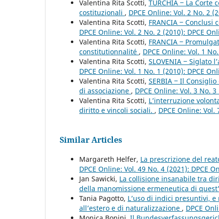
Valentina Rita Scotti,
TURCHIA ‒ La Corte co
costituzionali
,
DPCE Online: Vol. 2 No. 2 (
Valentina Rita Scotti,
FRANCIA ‒ Conclusi c
DPCE Online: Vol. 2 No. 2 (2010): DPCE On
Valentina Rita Scotti,
FRANCIA ‒ Promulgata 
constitutionnalité
,
DPCE Online: Vol. 1 No
Valentina Rita Scotti,
SLOVENIA ‒ Siglato l’
DPCE Online: Vol. 1 No. 1 (2010): DPCE On
Valentina Rita Scotti,
SERBIA ‒ Il Consiglio
di associazione
,
DPCE Online: Vol. 3 No. 3
Valentina Rita Scotti,
L’interruzione volon
diritto e vincoli sociali.
,
DPCE Online: Vol. 
Similar Articles
Margareth Helfer,
La prescrizione del reat
DPCE Online: Vol. 49 No. 4 (2021): DPCE O
Jan Sawicki,
La collisione insanabile tra di
della manomissione ermeneutica di quest
Tania Pagotto,
L’uso di indici presuntivi, 
all’estero e di naturalizzazione
,
DPCE Onli
Monica Bonini,
Il Bundesverfassungsgerich