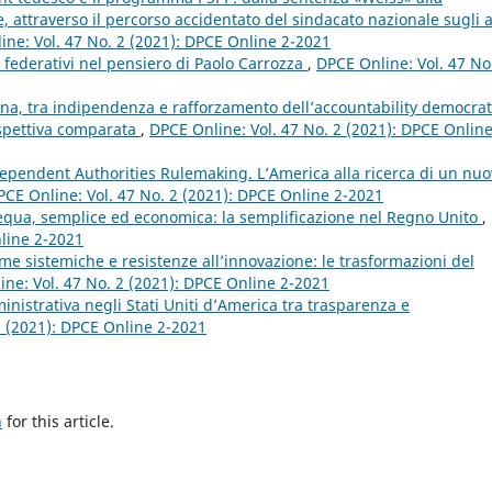
 attraverso il percorso accidentato del sindacato nazionale sugli a
ine: Vol. 47 No. 2 (2021): DPCE Online 2-2021
i federativi nel pensiero di Paolo Carrozza
,
DPCE Online: Vol. 47 No
zona, tra indipendenza e rafforzamento dell’accountability democrat
rospettiva comparata
,
DPCE Online: Vol. 47 No. 2 (2021): DPCE Online
dependent Authorities Rulemaking. L’America alla ricerca di un nu
PCE Online: Vol. 47 No. 2 (2021): DPCE Online 2-2021
equa, semplice ed economica: la semplificazione nel Regno Unito
,
nline 2-2021
me sistemiche e resistenze all’innovazione: le trasformazioni del
ne: Vol. 47 No. 2 (2021): DPCE Online 2-2021
nistrativa negli Stati Uniti d’America tra trasparenza e
2 (2021): DPCE Online 2-2021
h
for this article.