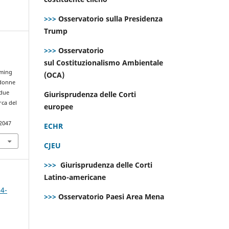
>>>
Osservatorio sulla Presidenza
Trump
>>>
Osservatorio
sul Costituzionalismo Ambientale
-
aming
(OCA)
 donne
 due
Giurisprudenza delle Corti
rca del
europee
.2047
ECHR
CJEU
>>>
Giurisprudenza delle Corti
Latino-americane
 4-
>>>
Osservatorio Paesi Area Mena