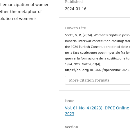
Published
gal emancipation of women
2024-01-16
hether the metaphor of
volution of women’s
How to Cite
Scotti, V. R. (2024). Women’s rights in post
imperial interwar constitution-making: fr
the 1924 Turkish Constitution: diritti delle
nella fase costituente post-imperiale fra le
guerre: la formazione della costituzione tu
1924.
DPCE Online
,
61
(4).
https://doi.org/10.57660/dpceonline.2023
More Citation Formats
Issue
Vol. 61 No. 4 (2023): DPCE Online
2023
Section