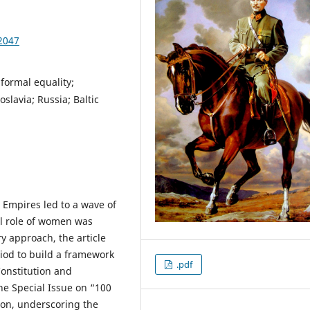
2047
formal equality;
slavia; Russia; Baltic
l Empires led to a wave of
al role of women was
y approach, the article
iod to build a framework
.pdf
Constitution and
he Special Issue on “100
son, underscoring the