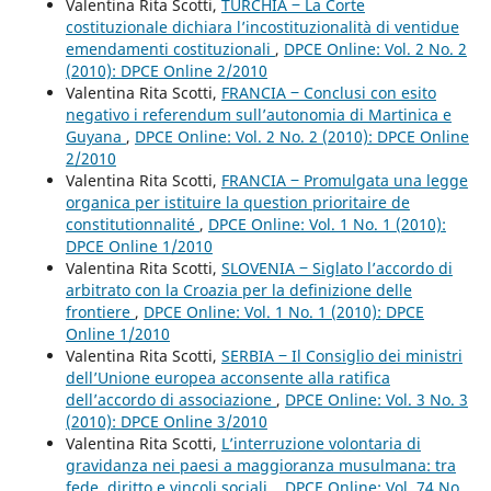
Valentina Rita Scotti,
TURCHIA ‒ La Corte
costituzionale dichiara l’incostituzionalità di ventidue
emendamenti costituzionali
,
DPCE Online: Vol. 2 No. 2
(2010): DPCE Online 2/2010
Valentina Rita Scotti,
FRANCIA ‒ Conclusi con esito
negativo i referendum sull’autonomia di Martinica e
Guyana
,
DPCE Online: Vol. 2 No. 2 (2010): DPCE Online
2/2010
Valentina Rita Scotti,
FRANCIA ‒ Promulgata una legge
organica per istituire la question prioritaire de
constitutionnalité
,
DPCE Online: Vol. 1 No. 1 (2010):
DPCE Online 1/2010
Valentina Rita Scotti,
SLOVENIA ‒ Siglato l’accordo di
arbitrato con la Croazia per la definizione delle
frontiere
,
DPCE Online: Vol. 1 No. 1 (2010): DPCE
Online 1/2010
Valentina Rita Scotti,
SERBIA ‒ Il Consiglio dei ministri
dell’Unione europea acconsente alla ratifica
dell’accordo di associazione
,
DPCE Online: Vol. 3 No. 3
(2010): DPCE Online 3/2010
Valentina Rita Scotti,
L’interruzione volontaria di
gravidanza nei paesi a maggioranza musulmana: tra
fede, diritto e vincoli sociali.
,
DPCE Online: Vol. 74 No.