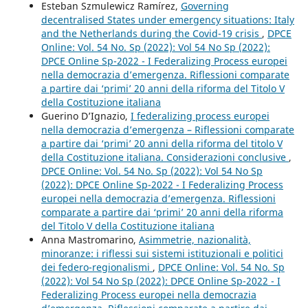
Esteban Szmulewicz Ramírez,
Governing
decentralised States under emergency situations: Italy
and the Netherlands during the Covid-19 crisis
,
DPCE
Online: Vol. 54 No. Sp (2022): Vol 54 No Sp (2022):
DPCE Online Sp-2022 - I Federalizing Process europei
nella democrazia d’emergenza. Riflessioni comparate
a partire dai ‘primi’ 20 anni della riforma del Titolo V
della Costituzione italiana
Guerino D’Ignazio,
I federalizing process europei
nella democrazia d’emergenza – Riflessioni comparate
a partire dai ‘primi’ 20 anni della riforma del titolo V
della Costituzione italiana. Considerazioni conclusive
,
DPCE Online: Vol. 54 No. Sp (2022): Vol 54 No Sp
(2022): DPCE Online Sp-2022 - I Federalizing Process
europei nella democrazia d’emergenza. Riflessioni
comparate a partire dai ‘primi’ 20 anni della riforma
del Titolo V della Costituzione italiana
Anna Mastromarino,
Asimmetrie, nazionalità,
minoranze: i riflessi sui sistemi istituzionali e politici
dei federo-regionalismi
,
DPCE Online: Vol. 54 No. Sp
(2022): Vol 54 No Sp (2022): DPCE Online Sp-2022 - I
Federalizing Process europei nella democrazia