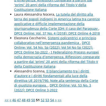
d’emergenza. Riflessioni comparate a partire dai
‘primi’ 20 anni della riforma del Titolo V della
Costituzione italiana
Laura Alessandra Nocera,
La tutela del diritto alla
terra dei popoli indigeni in America latina tra carenze
applicative e difficile implementazione della
giurisprudenza della Corte IDH: il caso del Paraguay
,
DPCE Online: Vol. 37 No. 4 (2018): DPCE Online 4-2018
Eleonora Ceccherini,
Sistemi policentrici e principio
collaborativo nell’emergenza pandemica
,
DPCE
Online: Vol. 54 No. Sp (2022): Vol 54 No Sp (2022):
DPCE Online Sp-2022 - I Federalizing Process europei
nella democrazia d’emergenza. Riflessioni comparate
a partire dai ‘primi’ 20 anni della riforma del Titolo V
della Costituzione italiana
Alessandro Scenna,
Il bilanciamento tra i diritti
d’autore e i diritti fondamentali alla luce della
direttiva UE 2019/790. Note alla sentenza della Corte
di giustizia europea.
,
DPCE Online: Vol. 53 No. 3
(2022): DPCE Online 3-2022
<<
<
46
47
48
49
50
51
52
53
54
>
>>