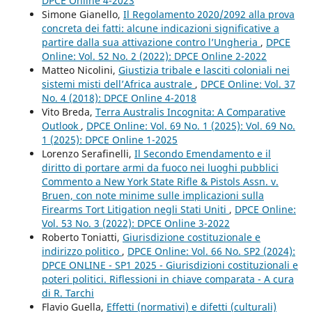
DPCE Online 4-2023
Simone Gianello,
Il Regolamento 2020/2092 alla prova
concreta dei fatti: alcune indicazioni significative a
partire dalla sua attivazione contro l’Ungheria
,
DPCE
Online: Vol. 52 No. 2 (2022): DPCE Online 2-2022
Matteo Nicolini,
Giustizia tribale e lasciti coloniali nei
sistemi misti dell’Africa australe
,
DPCE Online: Vol. 37
No. 4 (2018): DPCE Online 4-2018
Vito Breda,
Terra Australis Incognita: A Comparative
Outlook
,
DPCE Online: Vol. 69 No. 1 (2025): Vol. 69 No.
1 (2025): DPCE Online 1-2025
Lorenzo Serafinelli,
Il Secondo Emendamento e il
diritto di portare armi da fuoco nei luoghi pubblici
Commento a New York State Rifle & Pistols Assn. v.
Bruen, con note minime sulle implicazioni sulla
Firearms Tort Litigation negli Stati Uniti
,
DPCE Online:
Vol. 53 No. 3 (2022): DPCE Online 3-2022
Roberto Toniatti,
Giurisdizione costituzionale e
indirizzo politico
,
DPCE Online: Vol. 66 No. SP2 (2024):
DPCE ONLINE - SP1 2025 - Giurisdizioni costituzionali e
poteri politici. Riflessioni in chiave comparata - A cura
di R. Tarchi
Flavio Guella,
Effetti (normativi) e difetti (culturali)