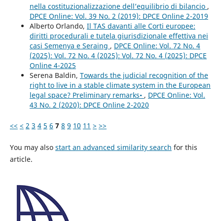
nella costituzionalizzazione dell’equilibrio di bilancio
,
DPCE Online: Vol. 39 No. 2 (2019): DPCE Online 2-2019
Alberto Orlando,
Il TAS davanti alle Corti europee:
diritti procedurali e tutela giurisdizionale effettiva nei
casi Semenya e Seraing
,
DPCE Online: Vol. 72 No. 4
(2025): Vol. 72 No. 4 (2025): Vol. 72 No. 4 (2025): DPCE
Online 4-2025
Serena Baldin,
Towards the judicial recognition of the
right to live in a stable climate system in the European
legal space? Preliminary remarks•
,
DPCE Online: Vol.
43 No. 2 (2020): DPCE Online 2-2020
<<
<
2
3
4
5
6
7
8
9
10
11
>
>>
You may also
start an advanced similarity search
for this
article.