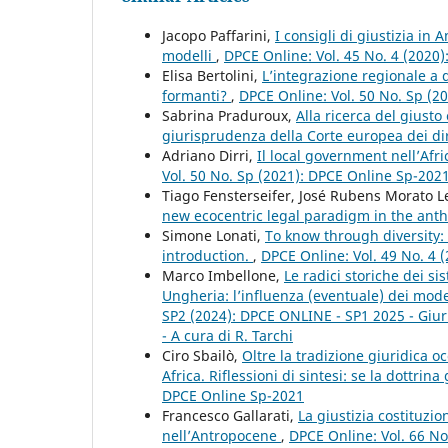
Jacopo Paffarini,
I consigli di giustizia in
modelli
,
DPCE Online: Vol. 45 No. 4 (2020
Elisa Bertolini,
L’integrazione regionale a d
formanti?
,
DPCE Online: Vol. 50 No. Sp (2
Sabrina Praduroux,
Alla ricerca del giusto 
giurisprudenza della Corte europea dei di
Adriano Dirri,
Il local government nell’Afr
Vol. 50 No. Sp (2021): DPCE Online Sp-202
Tiago Fensterseifer, José Rubens Morato L
new ecocentric legal paradigm in the an
Simone Lonati,
To know through diversity: 
introduction.
,
DPCE Online: Vol. 49 No. 4 
Marco Imbellone,
Le radici storiche dei si
Ungheria: l’influenza (eventuale) dei model
SP2 (2024): DPCE ONLINE - SP1 2025 - Giuris
- A cura di R. Tarchi
Ciro Sbailò,
Oltre la tradizione giuridica o
Africa. Riflessioni di sintesi: se la dottri
DPCE Online Sp-2021
Francesco Gallarati,
La giustizia costituzio
nell’Antropocene
,
DPCE Online: Vol. 66 No