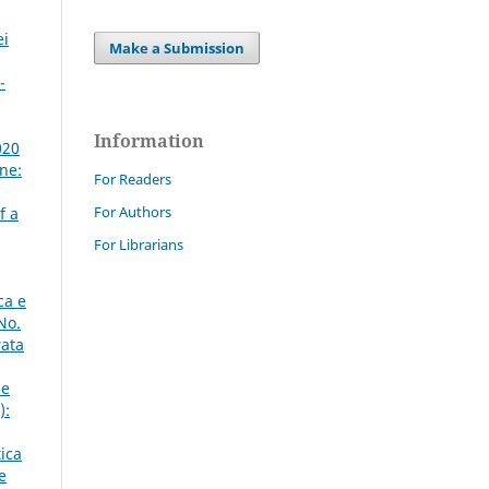
ei
Make a Submission
-
Information
020
ne:
For Readers
For Authors
f a
For Librarians
ca e
No.
rata
 e
):
tica
e