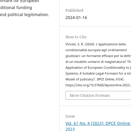
nchmark for European
nditional funding
Published
nd political legitimation.
2024-01-16
How to Cite
Vinceti, S. R. (2024). L’applicazione della
condizionalità europea agli ordinamenti
giudiziari: un formante efficace per la defi
di un modello unitario di magistratura? T
Application of European Conditionality to J
Systems: A Suitable Legal Formant for a U
Model of Judiciary?.
DPCE Online
,
61
(4).
https://doi.org/10.57660/dpceonline.2023
More Citation Formats
Issue
Vol. 61 No. 4 (2023): DPCE Online
2023