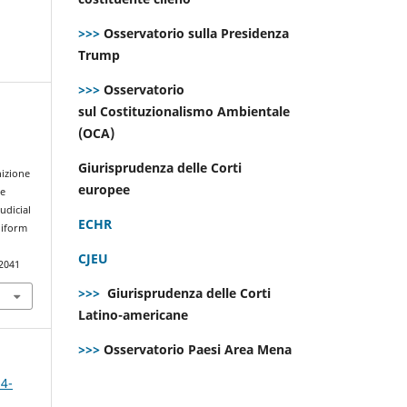
>>>
Osservatorio sulla Presidenza
Trump
>>>
Osservatorio
sul Costituzionalismo Ambientale
(OCA)
Giurisprudenza delle Corti
nizione
europee
he
udicial
ECHR
niform
CJEU
.2041
>>>
Giurisprudenza delle Corti
Latino-americane
>>>
Osservatorio Paesi Area Mena
 4-