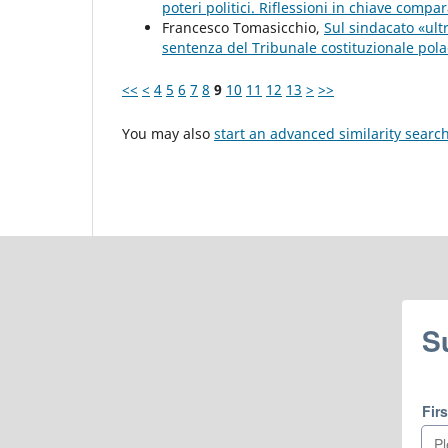
poteri politici. Riflessioni in chiave compar
Francesco Tomasicchio,
Sul sindacato «ultr
sentenza del Tribunale costituzionale pol
<<
<
4
5
6
7
8
9
10
11
12
13
>
>>
You may also
start an advanced similarity searc