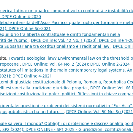
 America Latina: un quadro comparativo tra continuità e instabilità d
): DPCE Online 4-2020
ebole intensità dell’Asia- Pacifico: quale ruolo per formanti e meta
021): DPCE Online Sp-2021
equilibrio tra libertà contrattuale e diritti fondamentali nella
ritti dell’uomo
,
DPCE Online: Vol. 42 No. 1 (2020): DPCE Online 1-2
ica Subsahariana tra costituzionalismo e Traditional law
,
DPCE Onli
1
eite,
Towards ecological law? Environmental law on the threshold o
thropocene
,
DPCE Online: Vol. 64 No. 2 (2024): DPCE Online 2-2024
statutes of limitations in the main contemporary legal systems. An
(2021): DPCE Online 4-2021
stemi di giustizia costituzionale di Polonia, Romania, Repubblica Ce
li estranei alla tradizione giuridica propria
,
DPCE Online: Vol. 66 
dizioni costituzionali e poteri politici. Riflessioni in chiave compa
ccidentale: questioni e problemi dei sistemi normativi in “Eur-Asia”
na giuspubblicistica ha un futuro…
,
DPCE Online: Vol. 50 No. Sp (2021
nale salverà il mondo? Obblighi di protezione e discrezionalità poli
. SP2 (2024): DPCE ONLINE - SP1 2025 - Giurisdizioni costituzionali 