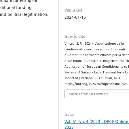
nchmark for European
nditional funding
Published
nd political legitimation.
2024-01-16
How to Cite
Vinceti, S. R. (2024). L’applicazione della
condizionalità europea agli ordinamenti
giudiziari: un formante efficace per la defi
di un modello unitario di magistratura? T
Application of European Conditionality to J
Systems: A Suitable Legal Formant for a U
Model of Judiciary?.
DPCE Online
,
61
(4).
https://doi.org/10.57660/dpceonline.2023
More Citation Formats
Issue
Vol. 61 No. 4 (2023): DPCE Online
2023