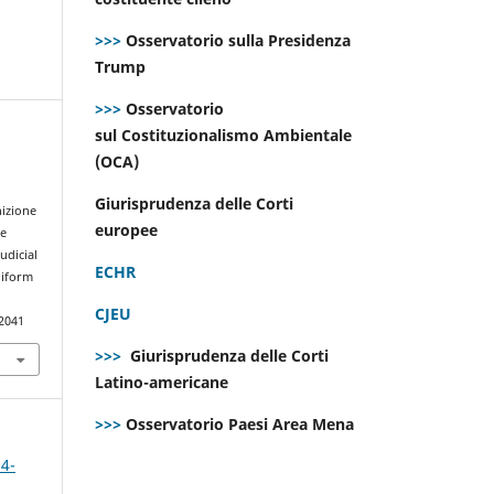
>>>
Osservatorio sulla Presidenza
Trump
>>>
Osservatorio
sul Costituzionalismo Ambientale
(OCA)
Giurisprudenza delle Corti
nizione
europee
he
udicial
ECHR
niform
CJEU
.2041
>>>
Giurisprudenza delle Corti
Latino-americane
>>>
Osservatorio Paesi Area Mena
 4-