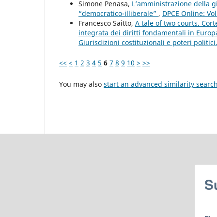
Simone Penasa,
L’amministrazione della gi
“democratico-illiberale”
,
DPCE Online: Vol
Francesco Saitto,
A tale of two courts. Cor
integrata dei diritti fondamentali in Euro
Giurisdizioni costituzionali e poteri politic
<<
<
1
2
3
4
5
6
7
8
9
10
>
>>
You may also
start an advanced similarity searc