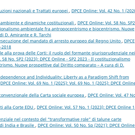
tuzioni nazionali e Trattati europei
,
DPCE Online: Vol. 42 No. 1 (202
ambiente e dinamiche costituzionali
,
DPCE Online: Vol. 58 No. SP2
tuzionalismo ambientale fra antropocentrismo e biocentrismo. Nuove
di D. Amirante e R. Tarchi
l’esecuzione del mandato di arresto europeo dal Regno Unito
,
DPCE
4-2018
e alla prova delle Corti: il ruolo del formante giurisprudenziale ne
 58 No. SP2 (2023): DPCE Online - SP2 2023 - Il costituzionalismo
rismo. Nuove prospettive dal Diritto comparato – A cura di D.
Independence and Individuality: Liberty as a Paradigm Shift from
,
DPCE Online: Vol. 69 No. 1 (2025): Vol. 69 No. 1 (2025): DPCE Onlin
convenzionale della Carta sociale europea
,
DPCE Online: Vol. 47 No
nti alla Corte EDU
,
DPCE Online: Vol. 57 No. 1 (2023): DPCE Online 1
nziale nel contesto del “transformative role” di talune carte
 di India e Brasile
,
DPCE Online: Vol. 50 No. Sp (2021): DPCE Online