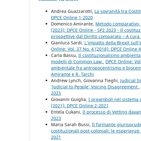
Andrea Guazzarotti,
La sovranità tra Costi
DPCE Online 1-2020
Domenico Amirante,
Metodo comparativo, 
(2023): DPCE Online - SP2 2023 - Il costi
prospettive dal Diritto comparato – A cura 
Gianluca Sardi,
L’impatto della Brexit sul
Online: Vol. 37 No. 4 (2018): DPCE Online 
Carla Bassu,
Il costituzionalismo ambiental
modelli di Common Law
,
DPCE Online: Vol.
ambientale fra antropocentrismo e biocent
Amirante e R. Tarchi
Andrew Lynch, Giovanna Tieghi,
Judicial 
‘Judicial to People’ Voicing Disagreement
2025
Giovanni Guiglia,
I preamboli nel sistema 
(2021): DPCE Online 2-2021
Entela Cukani,
Il processo di Vetting dava
2023
Maria Sarah Bussi,
Il formante giurisprude
costituzionali post-coloniali: le esperienze
2021