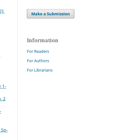
0):
Make a Submission
Information
For Readers
i
For Authors
For Librarians
e 1-
. 2
-
 Sp-