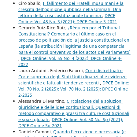
Ciro Sbailò,
Il fallimento dei Fratelli musulmani e la
crescita dell’opinione pubblica nella Ummah. Una
lettura della crisi costituzionale tunisina
,
DPCE
Online: Vol. 48 No. 3 (2021): DPCE Online 3-2021
Gerardo Ruiz-Rico Ruiz,
¿Réquiem por el Tribunal
Constitucional? Comentario al último caso en el
proceso de politización de la justicia constitucional en
España (la atribución ilegítima de una competencia
para el control preventivo de los actos del Parlamento)
,
DPCE Online: Vol. 55 No. 4 (2022): DPCE Online 4-
2022
Laura Arduini , Federico Falorni,
Corti distrettuali e
Corte suprema degli Stati Uniti dinanzi alle evidenze
scientifiche e fattuali: tendenze recenti
,
DPCE Online:
Vol. 70 No. 2 (2025): Vol. 70 No. 2 (2025): DPCE Online
2-2025
Alessandra Di Martino,
Circolazione delle soluzioni
giuridiche e delle idee costituzionali. Questioni di
metodo comparativo e prassi tra culture costituzionali
e spazi globali
,
DPCE Online: Vol. 50 No. Sp (2021):
DPCE Online Sp-2021
Daniele Camoni,
Quando l’eccezione è necessaria (e