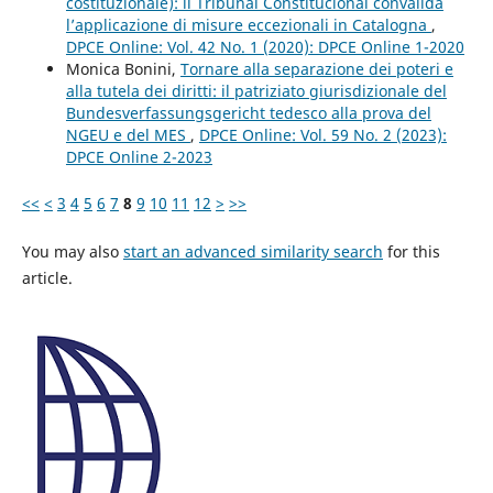
costituzionale): il Tribunal Constitucional convalida
l’applicazione di misure eccezionali in Catalogna
,
DPCE Online: Vol. 42 No. 1 (2020): DPCE Online 1-2020
Monica Bonini,
Tornare alla separazione dei poteri e
alla tutela dei diritti: il patriziato giurisdizionale del
Bundesverfassungsgericht tedesco alla prova del
NGEU e del MES
,
DPCE Online: Vol. 59 No. 2 (2023):
DPCE Online 2-2023
<<
<
3
4
5
6
7
8
9
10
11
12
>
>>
You may also
start an advanced similarity search
for this
article.