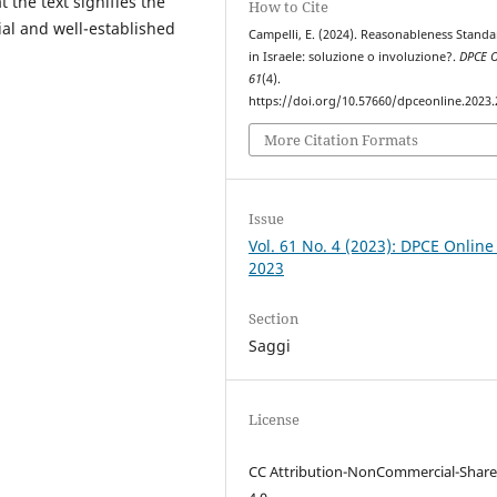
 the text signifies the
How to Cite
cial and well-established
Campelli, E. (2024). Reasonableness Standar
in Israele: soluzione o involuzione?.
DPCE O
61
(4).
https://doi.org/10.57660/dpceonline.2023
More Citation Formats
Issue
Vol. 61 No. 4 (2023): DPCE Online
2023
Section
Saggi
License
CC Attribution-NonCommercial-Share