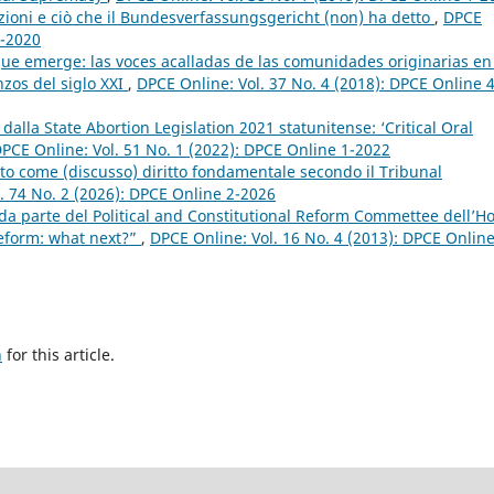
anzioni e ciò che il Bundesverfassungsgericht (non) ha detto
,
DPCE
4-2020
que emerge: las voces acalladas de las comunidades originarias en
zos del siglo XXI
,
DPCE Online: Vol. 37 No. 4 (2018): DPCE Online 4
 dalla State Abortion Legislation 2021 statunitense: ‘Critical Oral
PCE Online: Vol. 51 No. 1 (2022): DPCE Online 1-2022
rto come (discusso) diritto fondamentale secondo il Tribunal
. 74 No. 2 (2026): DPCE Online 2-2026
da parte del Political and Constitutional Reform Commettee dell’H
eform: what next?”
,
DPCE Online: Vol. 16 No. 4 (2013): DPCE Onlin
h
for this article.