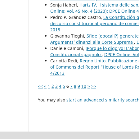
Sonja Haberl,
Hartz IV, il sistema delle s
Online: Vol. 45 No. 4 (2020): DPCE Online 
Pedro P. Grández Castro,
La Constitución 
discurso constitucional peruano de comien
2018
Giovanna Tieghi,
Sfide (epocali?) generate
Arguments’ dinanzi alla Corte Suprema
,
D
Daniele Camoni,
¡Porque lo digo yo! L’abo
Constitucional spagnolo
,
DPCE Online: Vol
Carlotta Redi,
Regno Unito. Pubblicazione 
of Commons del Report “House of Lords R
4/2013
<<
<
1
2
3
4
5
6
7
8
9
10
>
>>
You may also
start an advanced similarity searc