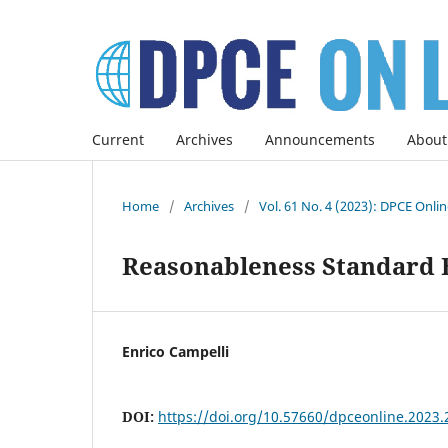
Current
Archives
Announcements
About
Home
/
Archives
/
Vol. 61 No. 4 (2023): DPCE Onli
Reasonableness Standard Bi
Enrico Campelli
DOI:
https://doi.org/10.57660/dpceonline.2023.