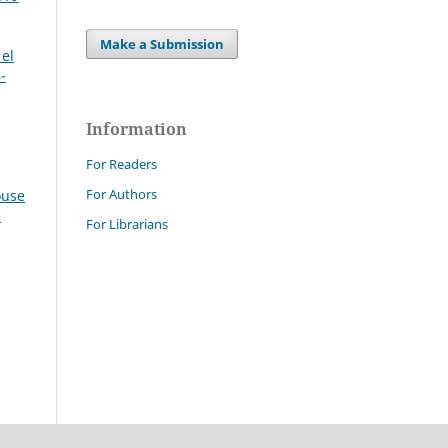
Make a Submission
 el
-
Information
For Readers
For Authors
ouse
e
For Librarians