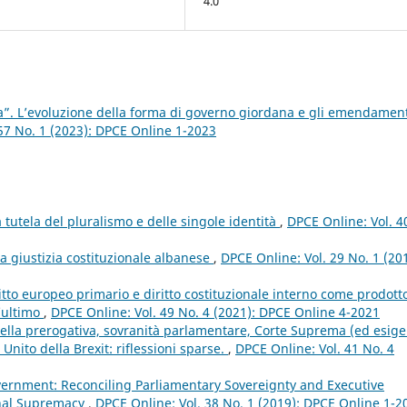
4.0
”. L’evoluzione della forma di governo giordana e gli emendament
57 No. 1 (2023): DPCE Online 1-2023
ra tutela del pluralismo e delle singole identità
,
DPCE Online: Vol. 4
a giustizia costituzionale albanese
,
DPCE Online: Vol. 29 No. 1 (20
ritto europeo primario e diritto costituzionale interno come prodott
’ultimo
,
DPCE Online: Vol. 49 No. 4 (2021): DPCE Online 4-2021
 della prerogativa, sovranità parlamentare, Corte Suprema (ed esig
Unito della Brexit: riflessioni sparse.
,
DPCE Online: Vol. 41 No. 4
ernment: Reconciling Parliamentary Sovereignty and Executive
onal Supremacy
,
DPCE Online: Vol. 38 No. 1 (2019): DPCE Online 1-2