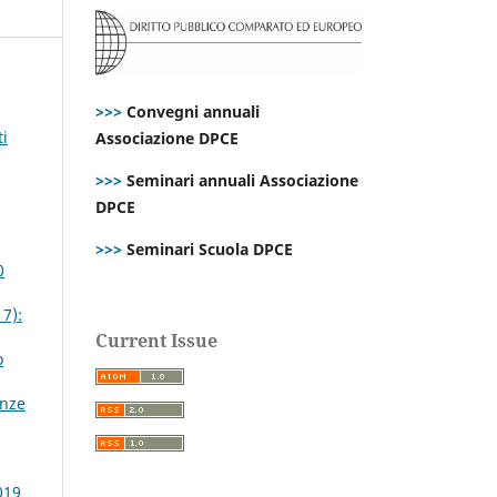
>>>
Convegni annuali
i
Associazione DPCE
>>>
Seminari annuali Associazione
DPCE
>>>
Seminari Scuola DPCE
0
17):
Current Issue
o
enze
019