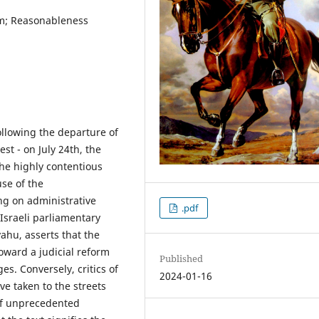
rm; Reasonableness
ollowing the departure of
st - on July 24th, the
the highly contentious
use of the
ng on administrative
.pdf
sraeli parliamentary
ahu, asserts that the
oward a judicial reform
Published
es. Conversely, critics of
2024-01-16
e taken to the streets
of unprecedented