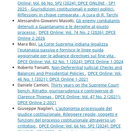
Online: Vol. 66 No. SP2 (2024): DPCE ONLINE - SP1
2025 - Giurisdizioni costituzionali e poteri politici.
Riflessioni in chiave comparata - A cura di R. Tarchi
Alessandro Giovanni Masotti,
Gli enemy combatants
detenuti a Guantanamo e le deroghe al giusto
processo
,
DPCE Online: Vol. 74 No. 2 (2026): DPCE
Online 2-2026
Mara Bisi,
La Corte Suprema indiana legalizza
l’eutanasia passiva e fornisce le linee guida
aggiornate per le advance directives sul fine vita
,
DPCE Online: Vol. 62 No. 1 (2024): DPCE Online 1-2024
Roberto Toniatti,
Non-Deferential Judicial Checks and
Balances and Presidential Policies
,
DPCE Online: Vol.
46 No. 1 (2021): DPCE Online 1-2021
Daniele Camoni,
Thirty years on the Supreme Court
bench. Ritratto, giurisprudenza e controversie di
Clarence Thomas
,
DPCE Online: Vol. 47 No. 2 (2021):
DPCE Online 2-2021
Giuseppe Naglieri,
L’autonomia processuale del
giudice costituzionale. Rileggere regole, soggetti e
funzioni del processo costituzionale attraverso un
crittotipo
,
DPCE Online: Vol. 66 No. SP2 (2024): DPCE