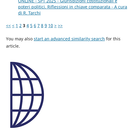
ONLINE - SP1 2025 - Giurisdizioni costituzionali e
poteri politici. Riflessioni in chiave comparata - A cura
di R. Tarchi
<<
<
1
2
3
4
5
6
7
8
9
10
>
>>
You may also
start an advanced similarity search
for this
article.