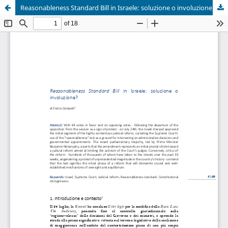
Reasonableness Standard Bill in Israele: soluzione o involuzione?