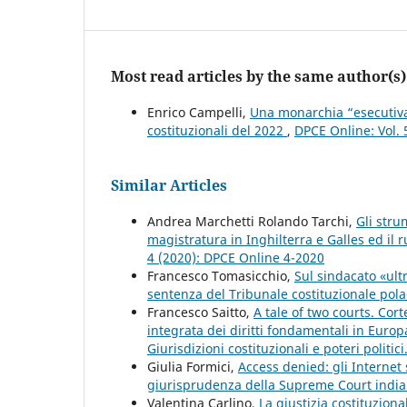
Most read articles by the same author(s)
Enrico Campelli,
Una monarchia “esecutiva
costituzionali del 2022
,
DPCE Online: Vol. 
Similar Articles
Andrea Marchetti Rolando Tarchi,
Gli stru
magistratura in Inghilterra e Galles ed il
4 (2020): DPCE Online 4-2020
Francesco Tomasicchio,
Sul sindacato «ultr
sentenza del Tribunale costituzionale pol
Francesco Saitto,
A tale of two courts. Cor
integrata dei diritti fondamentali in Euro
Giurisdizioni costituzionali e poteri politic
Giulia Formici,
Access denied: gli Internet 
giurisprudenza della Supreme Court indi
Valentina Carlino,
La giustizia costituzion