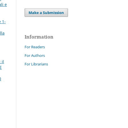
li e
Make a Submission
e 1-
lla
Information
For Readers
For Authors
 il
For Librarians
E
0