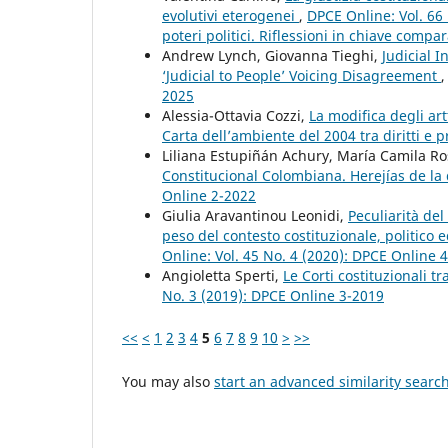
evolutivi eterogenei
,
DPCE Online: Vol. 66 
poteri politici. Riflessioni in chiave compar
Andrew Lynch, Giovanna Tieghi,
Judicial 
‘Judicial to People’ Voicing Disagreement
2025
Alessia-Ottavia Cozzi,
La modifica degli art
Carta dell’ambiente del 2004 tra diritti e p
Liliana Estupiñán Achury, María Camila R
Constitucional Colombiana. Herejías de la
Online 2-2022
Giulia Aravantinou Leonidi,
Peculiarità del
peso del contesto costituzionale, politico
Online: Vol. 45 No. 4 (2020): DPCE Online 
Angioletta Sperti,
Le Corti costituzionali t
No. 3 (2019): DPCE Online 3-2019
<<
<
1
2
3
4
5
6
7
8
9
10
>
>>
You may also
start an advanced similarity searc