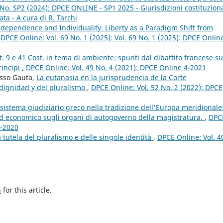
No. SP2 (2024): DPCE ONLINE - SP1 2025 - Giurisdizioni costituziona
ata - A cura di R. Tarchi
Independence and Individuality: Liberty as a Paradigm Shift from
,
DPCE Online: Vol. 69 No. 1 (2025): Vol. 69 No. 1 (2025): DPCE Onlin
t. 9 e 41 Cost. in tema di ambiente: spunti dal dibattito francese su
rincipi
,
DPCE Online: Vol. 49 No. 4 (2021): DPCE Online 4-2021
osso Gauta,
La eutanasia en la jurisprudencia de la Corte
 dignidad y del pluralismo
,
DPCE Online: Vol. 52 No. 2 (2022): DPCE
 sistema giudiziario greco nella tradizione dell'Europa meridionale:
 ed economico sugli organi di autogoverno della magistratura.
,
DPC
4-2020
ra tutela del pluralismo e delle singole identità
,
DPCE Online: Vol. 4
h
for this article.