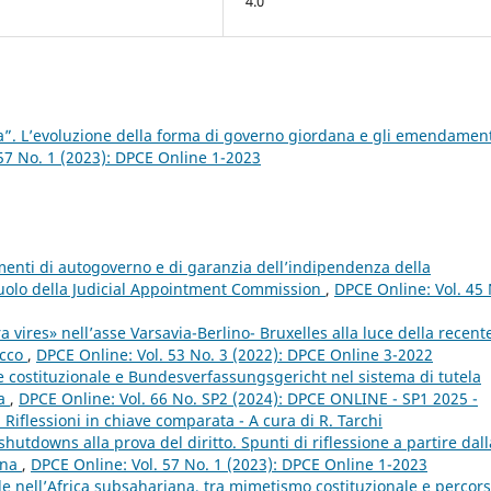
4.0
”. L’evoluzione della forma di governo giordana e gli emendament
57 No. 1 (2023): DPCE Online 1-2023
menti di autogoverno e di garanzia dell’indipendenza della
 ruolo della Judicial Appointment Commission
,
DPCE Online: Vol. 45 
a vires» nell’asse Varsavia-Berlino- Bruxelles alla luce della recent
acco
,
DPCE Online: Vol. 53 No. 3 (2022): DPCE Online 3-2022
te costituzionale e Bundesverfassungsgericht nel sistema di tutela
pa
,
DPCE Online: Vol. 66 No. SP2 (2024): DPCE ONLINE - SP1 2025 -
i. Riflessioni in chiave comparata - A cura di R. Tarchi
shutdowns alla prova del diritto. Spunti di riflessione a partire dall
ana
,
DPCE Online: Vol. 57 No. 1 (2023): DPCE Online 1-2023
ale nell’Africa subsahariana, tra mimetismo costituzionale e percors