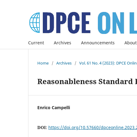
Current
Archives
Announcements
About
Home
/
Archives
/
Vol. 61 No. 4 (2023): DPCE Onli
Reasonableness Standard Bi
Enrico Campelli
DOI:
https://doi.org/10.57660/dpceonline.2023.