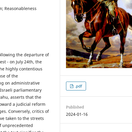
rm; Reasonableness
ollowing the departure of
st - on July 24th, the
the highly contentious
use of the
ng on administrative
.pdf
sraeli parliamentary
ahu, asserts that the
oward a judicial reform
Published
es. Conversely, critics of
2024-01-16
e taken to the streets
of unprecedented