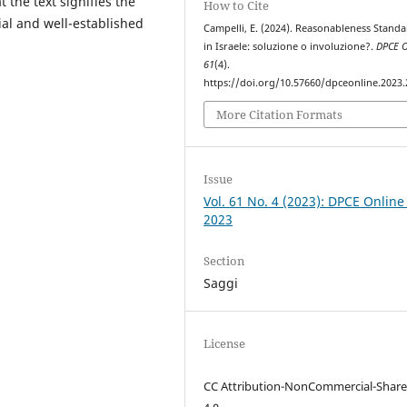
 the text signifies the
How to Cite
cial and well-established
Campelli, E. (2024). Reasonableness Standar
in Israele: soluzione o involuzione?.
DPCE O
61
(4).
https://doi.org/10.57660/dpceonline.2023
More Citation Formats
Issue
Vol. 61 No. 4 (2023): DPCE Online
2023
Section
Saggi
License
CC Attribution-NonCommercial-Share