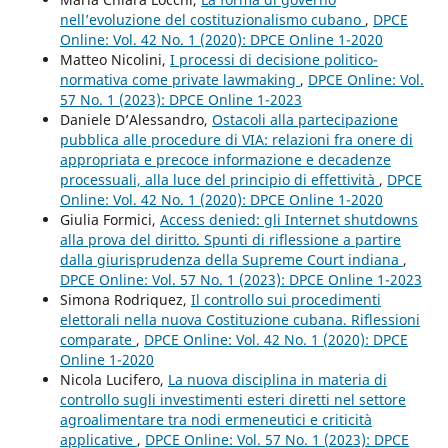
nell’evoluzione del costituzionalismo cubano
,
DPCE
Online: Vol. 42 No. 1 (2020): DPCE Online 1-2020
Matteo Nicolini,
I processi di decisione politico-
normativa come private lawmaking
,
DPCE Online: Vol.
57 No. 1 (2023): DPCE Online 1-2023
Daniele D’Alessandro,
Ostacoli alla partecipazione
pubblica alle procedure di VIA: relazioni fra onere di
appropriata e precoce informazione e decadenze
processuali, alla luce del principio di effettività
,
DPCE
Online: Vol. 42 No. 1 (2020): DPCE Online 1-2020
Giulia Formici,
Access denied: gli Internet shutdowns
alla prova del diritto. Spunti di riflessione a partire
dalla giurisprudenza della Supreme Court indiana
,
DPCE Online: Vol. 57 No. 1 (2023): DPCE Online 1-2023
Simona Rodriquez,
Il controllo sui procedimenti
elettorali nella nuova Costituzione cubana. Riflessioni
comparate
,
DPCE Online: Vol. 42 No. 1 (2020): DPCE
Online 1-2020
Nicola Lucifero,
La nuova disciplina in materia di
controllo sugli investimenti esteri diretti nel settore
agroalimentare tra nodi ermeneutici e criticità
applicative
,
DPCE Online: Vol. 57 No. 1 (2023): DPCE