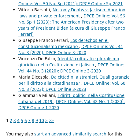
Online: Vol. 50 No. Sp (2021): DPCE Online Sp-2021
Vittoria Barsotti,
Not only Dobbs v. Jackson. Abortion
laws and private enforcement
,
DPCE Online: Vol. 56
No. Sp 1 (2023): The American Presidency after two
years of President Biden (a cura di Giuseppe Franco
Ferrari)
Giuseppe Franco Ferrari,
Los derechos en el
constitucionalismo mexicano
,
DPCE Online: Vol. 44
No. 3 (2020): DPCE Online 3-2020
Vincenzo De Falco,
Identità culturali e pluralismo
giuridico nella Costituzione di Jalisco
,
DPCE Online:
Vol. 44 No. 3 (2020): DPCE Online 3-2020
Maria Dicosola,
Da cittadini a stranieri. Quali garanzie
per il diritto alla cittadinanza?
,
DPCE Online: Vol. 60
No. 3 (2023): DPCE Online 3-2023
Giammaria Milani,
I diritti politici nella Costituzione
cubana del 2019
,
DPCE Online: Vol. 42 No. 1 (2020):
DPCE Online 1-2020
1
2
3
4
5
6
7
8
9
10
>
>>
You may also
start an advanced similarity search
for this