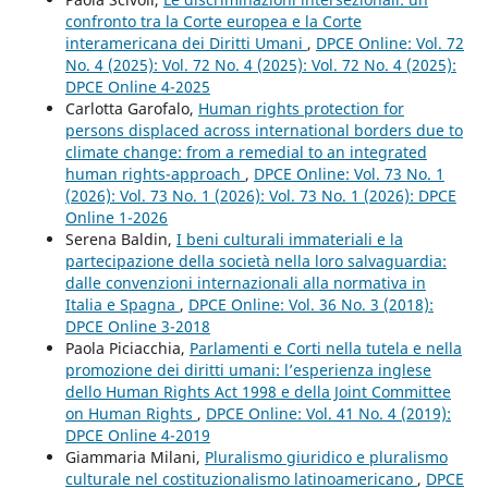
confronto tra la Corte europea e la Corte
interamericana dei Diritti Umani
,
DPCE Online: Vol. 72
No. 4 (2025): Vol. 72 No. 4 (2025): Vol. 72 No. 4 (2025):
DPCE Online 4-2025
Carlotta Garofalo,
Human rights protection for
persons displaced across international borders due to
climate change: from a remedial to an integrated
human rights-approach
,
DPCE Online: Vol. 73 No. 1
(2026): Vol. 73 No. 1 (2026): Vol. 73 No. 1 (2026): DPCE
Online 1-2026
Serena Baldin,
I beni culturali immateriali e la
partecipazione della società nella loro salvaguardia:
dalle convenzioni internazionali alla normativa in
Italia e Spagna
,
DPCE Online: Vol. 36 No. 3 (2018):
DPCE Online 3-2018
Paola Piciacchia,
Parlamenti e Corti nella tutela e nella
promozione dei diritti umani: l’esperienza inglese
dello Human Rights Act 1998 e della Joint Committee
on Human Rights
,
DPCE Online: Vol. 41 No. 4 (2019):
DPCE Online 4-2019
Giammaria Milani,
Pluralismo giuridico e pluralismo
culturale nel costituzionalismo latinoamericano
,
DPCE