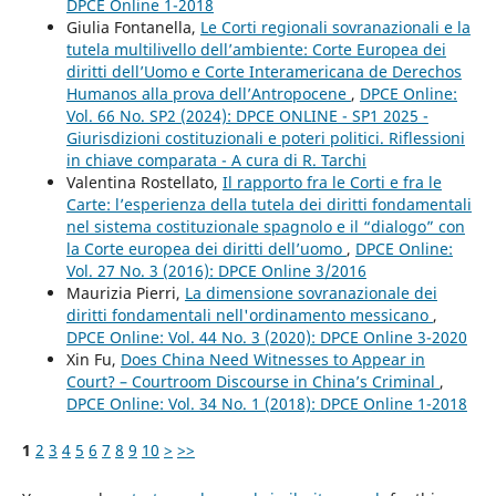
DPCE Online 1-2018
Giulia Fontanella,
Le Corti regionali sovranazionali e la
tutela multilivello dell’ambiente: Corte Europea dei
diritti dell’Uomo e Corte Interamericana de Derechos
Humanos alla prova dell’Antropocene
,
DPCE Online:
Vol. 66 No. SP2 (2024): DPCE ONLINE - SP1 2025 -
Giurisdizioni costituzionali e poteri politici. Riflessioni
in chiave comparata - A cura di R. Tarchi
Valentina Rostellato,
Il rapporto fra le Corti e fra le
Carte: l’esperienza della tutela dei diritti fondamentali
nel sistema costituzionale spagnolo e il “dialogo” con
la Corte europea dei diritti dell’uomo
,
DPCE Online:
Vol. 27 No. 3 (2016): DPCE Online 3/2016
Maurizia Pierri,
La dimensione sovranazionale dei
diritti fondamentali nell'ordinamento messicano
,
DPCE Online: Vol. 44 No. 3 (2020): DPCE Online 3-2020
Xin Fu,
Does China Need Witnesses to Appear in
Court? – Courtroom Discourse in China’s Criminal
,
DPCE Online: Vol. 34 No. 1 (2018): DPCE Online 1-2018
1
2
3
4
5
6
7
8
9
10
>
>>