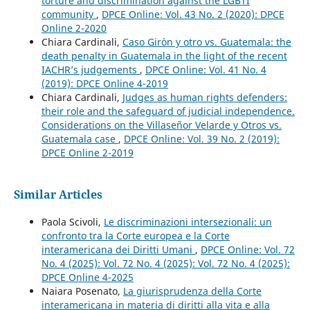
torture and discrimination against the LGBTI
community
,
DPCE Online: Vol. 43 No. 2 (2020): DPCE
Online 2-2020
Chiara Cardinali,
Caso Giròn y otro vs. Guatemala: the
death penalty in Guatemala in the light of the recent
IACHR’s judgements
,
DPCE Online: Vol. 41 No. 4
(2019): DPCE Online 4-2019
Chiara Cardinali,
Judges as human rights defenders:
their role and the safeguard of judicial independence.
Considerations on the Villaseñor Velarde y Otros vs.
Guatemala case
,
DPCE Online: Vol. 39 No. 2 (2019):
DPCE Online 2-2019
Similar Articles
Paola Scivoli,
Le discriminazioni intersezionali: un
confronto tra la Corte europea e la Corte
interamericana dei Diritti Umani
,
DPCE Online: Vol. 72
No. 4 (2025): Vol. 72 No. 4 (2025): Vol. 72 No. 4 (2025):
DPCE Online 4-2025
Naiara Posenato,
La giurisprudenza della Corte
interamericana in materia di diritti alla vita e alla