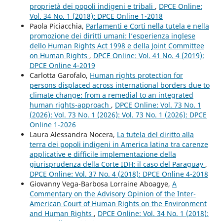
proprietà dei popoli indigeni e tribali
,
DPCE Online:
Vol. 34 No. 1 (2018): DPCE Online 1-2018
Paola Piciacchia,
Parlamenti e Corti nella tutela e nella
promozione dei diritti umani: l’esperienza inglese
dello Human Rights Act 1998 e della Joint Committee
on Human Rights
,
DPCE Online: Vol. 41 No. 4 (2019):
DPCE Online 4-2019
Carlotta Garofalo,
Human rights protection for
persons displaced across international borders due to
climate change: from a remedial to an integrated
human rights-approach
,
DPCE Online: Vol. 73 No. 1
(2026): Vol. 73 No. 1 (2026): Vol. 73 No. 1 (2026): DPCE
Online 1-2026
Laura Alessandra Nocera,
La tutela del diritto alla
terra dei popoli indigeni in America latina tra carenze
applicative e difficile implementazione della
giurisprudenza della Corte IDH: il caso del Paraguay
,
DPCE Online: Vol. 37 No. 4 (2018): DPCE Online 4-2018
Giovanny Vega-Barbosa Lorraine Aboagye,
A
Commentary on the Advisory Opinion of the Inter-
American Court of Human Rights on the Environment
and Human Rights
,
DPCE Online: Vol. 34 No. 1 (2018):